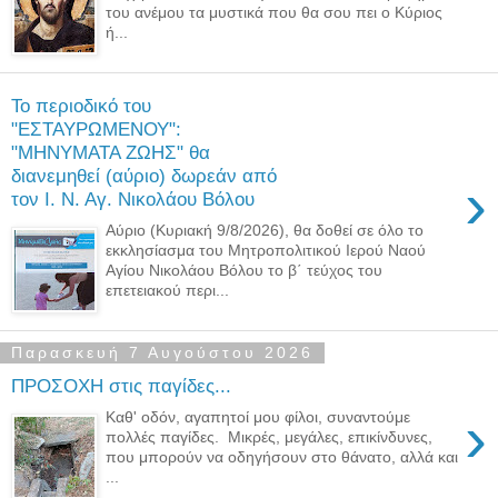
του ανέμου τα μυστικά που θα σου πει ο Κύριος
ή...
Το περιοδικό του
"ΕΣΤΑΥΡΩΜΕΝΟΥ":
"ΜΗΝΥΜΑΤΑ ΖΩΗΣ" θα
διανεμηθεί (αύριο) δωρεάν από
›
τον Ι. Ν. Αγ. Νικολάου Βόλου
Αύριο (Κυριακή 9/8/2026), θα δοθεί σε όλο το
εκκλησίασμα του Μητροπολιτικού Ιερού Ναού
Αγίου Νικολάου Βόλου το β΄ τεύχος του
επετειακού περι...
Παρασκευή 7 Αυγούστου 2026
ΠΡΟΣΟΧΗ στις παγίδες...
›
Καθ' οδόν, αγαπητοί μου φίλοι, συναντούμε
πολλές παγίδες. Μικρές, μεγάλες, επικίνδυνες,
που μπορούν να οδηγήσουν στο θάνατο, αλλά και
...