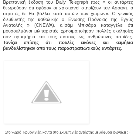
Βρεττανική έκδοση του Daily Telegraph πως « οι αντάρτες
θεωρούσαν ότι εφόσον οι χριστιανοί στηρίζουν τον Άσσαντ, ο
στρατός δε θα βάλλει κατά αυτών των χώρων». Ο γενικός
διευθυντής της καθολικής « Ένωσης Πρόνοιας της Εγγύς
Ανατολής » (CNEWA), κ.Ισάμ Μπισάρα καταγγέλει ότι
μουσουλμάνοι μιλιταριστές χρησιμοποίησαν πολλές εκκλησίες
σαν ορμητήρια και τους πιστούς ως ανθρώπινες ασπίδες.
Τονίζει επίσης ότι πολλές εικόνες και κειμήλια
βανδαλίστηκαν από τους παραστρατιωτικούς αντάρτες.
Στο χωριό Τζουρνιγιέχ, κοντά στο Σκιλμπιγιέχ αντάρτης με λάφυρα φωνάζει : «