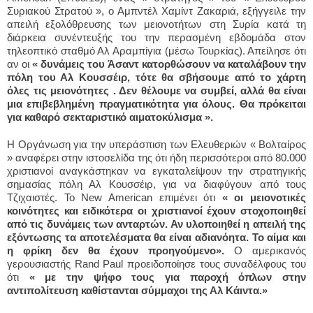
Συριακού Στρατού », ο Αμπντέλ Χαμίντ Ζακαριά, εξήγγειλε την
απειλή εξολόθρευσης των μειονοτήτων στη Συρία κατά τη
διάρκεια συνέντευξής του την περασμένη εβδομάδα στον
τηλεοπτικό σταθμό Αλ Αραμπίγια (μέσω Τουρκίας). Απείλησε ότι
αν οι
« δυνάμεις του Άσαντ κατορθώσουν να καταλάβουν την
πόλη του Αλ Κουσσέιρ, τότε θα σβήσουμε από το χάρτη
όλες τις μειονότητες . Δεν θέλουμε να συμβεί, αλλά θα είναι
μια επιβεβλημένη πραγματικότητα για όλους. Θα πρόκειται
για καθαρό σεκταριστικό αιματοκύλισμα ».
Η Οργάνωση για την υπεράσπιση των Ελευθεριών « Βολταίρος
» αναφέρει στην ιστοσελίδα της ότι ήδη περισσότερoι από 80.000
χριστιανοί αναγκάστηκαν να εγκαταλείψουν την στρατηγικής
σημασίας πόλη Αλ Κουσσέιρ, για να διαφύγουν από τους
Τζιχαιστές. Το New American επιμένει ότι
« οι μειονοτικές
κοινότητες και ειδικότερα οι χριστιανοί έχουν στοχοποιηθεί
από τις δυνάμεις των ανταρτών. Αν υλοποιηθεί η απειλή της
εξόντωσης τα αποτελέσματα θα είναι αδιανόητα. Το αίμα και
η φρίκη δεν θα έχουν προηγούμενο».
Ο αμερικανός
γερουσιαστής Rand Paul προειδοποίησε τους συναδέλφους του
ότι
« με την ψήφο τους για παροχή όπλων στην
αντιπολίτευση καθίστανται σύμμαχοι της Αλ Κάιντα.»