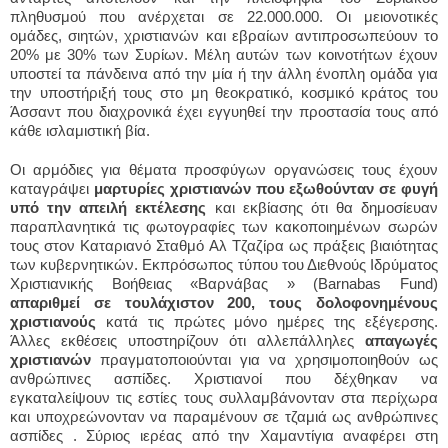
πληθυσμού που ανέρχεται σε 22.000.000. Οι μειονοτικές
ομάδες, σιητών, χριστιανών και εβραίων αντιπροσωπεύουν το
20% με 30% των Συρίων. Μέλη αυτών των κοινοτήτων έχουν
υποστεί τα πάνδεινα από την μία ή την άλλη ένοπλη ομάδα για
την υποστήριξή τους στο μη θεοκρατικό, κοσμικό κράτος του
Άσσαντ που διαχρονικά έχει εγγυηθεί την προστασία τους από
κάθε ισλαμιστική βία.
Οι αρμόδιες για θέματα προσφύγων οργανώσεις τους έχουν
καταγράψει
μαρτυρίες χριστιανών που εξωθούνταν σε φυγή
υπό την απειλή εκτέλεσης
και εκβίασης ότι θα δημοσίευαν
παραπλανητικά τις φωτογραφίες των κακοποιημένων σωρών
τους στον Καταριανό Σταθμό Αλ Τζαζίρα ως πράξεις βιαιότητας
των κυβερνητικών. Εκπρόσωπος τύπου του Διεθνούς Ιδρύματος
Χριστιανικής Βοήθειας «Βαρνάβας » (Barnabas Fund)
απαριθμεί σε τουλάχιστον 200, τους δολοφονημένους
χριστιανούς
κατά τις πρώτες μόνο ημέρες της εξέγερσης.
Άλλες εκθέσεις υποστηρίζουν ότι αλλεπάλληλες
απαγωγές
χριστιανών
πραγματοποιούνται για να χρησιμοποιηθούν ως
ανθρώπινες ασπίδες. Χριστιανοί που δέχθηκαν να
εγκαταλείψουν τις εστίες τους συλλαμβάνονταν στα περίχωρα
και υποχρεώνονταν να παραμένουν σε τζαμιά ως ανθρώπινες
ασπίδες . Σύριος ιερέας από την Χαμαντίγια αναφέρει στη