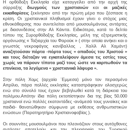
Η ορθόδοξη Εκκλησία είχε καταγγείλει από την αρχή της
σύρραξης
διωγμούς των χριστιανών
και
οι μαζικές
εκκαθαρίσεις
ξεκίνησαν από την πρώτη μέρα που ξέσπασε η
κρίση. Οι χριστιανικοί πληθυσμοί έχουν γίνει ο στόχος μιας
εθνοκάθαρσης που συντελείται από μουσουλμάνους αντάρτες
με διασυνδέσεις στην Αλ Κάιντα. Ειδικότερα, κατά το δελτίο
τύπου της Συρορθόδοξης Εκκλησίας, μέλη της εξτρεμιστικής
οργάνωσης « Ταξιαρχία του Φαρούκ » ( στην οποία ανήκει και ο
γνωστός νεκροφάγος κανίβαλλος , Χαλίλ Αλ Χαμάντ)
αναζητούσαν πόρτα -πόρτα τους « οπαδούς του Χριστού »
και τους διέταζαν να εγκαταλείψουν άμεσα τις εστίες τους
χωρίς να πάρουν τίποτα μαζί τους ώστε να καρπωθούν τα
επινίκεια, τα λεγόμενα « χριστιανικά λάφυρα ».
Στην πόλη Χομς (αρχαία ΄Εμμεσα) μόνο τον περασμένο
Απρίλιο, πάρα πολλές εκκλησίες καταστράφηκαν ολοσχερώς
ενώ στο σύνολό τους έχουν βεβηλωθεί κατά τη διάρκεια του
πολέμου.Απότην ίδια πόλη εκτοπίστηκαν δια της βίας 50.000
χριστιανοί ενώ πολλές εκατοντάδες -ανάμεσά τους γυναίκες και
παιδιά- θανατώθηκαν σύμφωνα με εκθέσεις ανθρωπιστικών
ενώσεων (Παρατηρητήριο Χριστιανοφοβίας ).
Οι σουννίτες μουσουλμάνοι που πλεονάζουν στους αυτόχθονες
αντάρτες αποτελούν και την πλειοψηφία του Συριακού