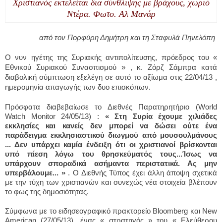
Χριστιανός εκτελείται δια σύνθλιψης με βράχους, χωριό
Ντέρα. Φωτο. Αλ Μανάρ
από τον Πορφύρη Δημήτρη και τη Σταφυλά Πηνελόπη
Ο νυν ηγέτης της Συριακής αντιπολίτευσης, πρόεδρος του «
Εθνικού Συριακού Συνασπισμού » , κ. Ζόρζ Σάμπρα κατά
διαβολική σύμπτωση εξελέγη σε αυτό το αξίωμα στις 22/04/13 ,
ημερομηνία απαγωγής των δυο επισκόπων.
Πρόσφατα διαβεβαίωσε το Διεθνές Παρατηρητήριο (World
Watch Monitor 24/05/13) :
« Στη Συρία έχουμε χιλιάδες
εκκλησίες και κανείς δεν μπορεί να δώσει ούτε ένα
παράδειγμα εκκλησιαστικού διωγμού από μουσουλμάνους
... Δεν υπάρχει καμία ένδειξη ότι οι χριστιανοί βρίσκονται
υπό πίεση λόγω του θρησκεύματός τους...Ίσως να
υπάρχουν σποραδικά ασήμαντα περιστατικά. Ας μην
υπερβάλουμε... »
. Ο Διεθνής Τύπος έχει άλλη άποψη σχετικά
με την τύχη των χριστιανών και συνεχώς νέα στοιχεία βλέπουν
το φως της δημοσιότητας.
Σύμφωνα με το ειδησεογραφικό πρακτορείο Βloomberg και New
American (27/05/13), ένας « στρατηγός » του « Ελεύθερου