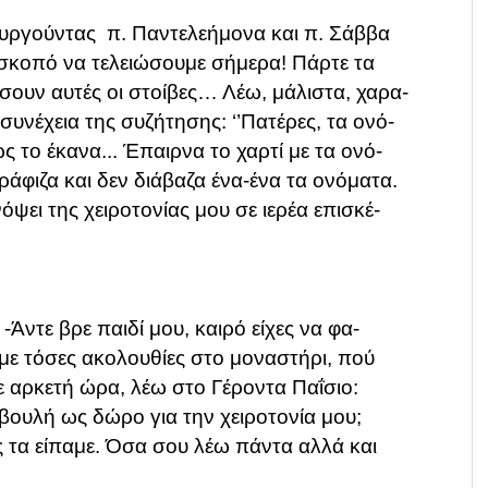
υργούντας π. Παντελεήμονα και π. Σάββα
ι σκοπό να τελειώσουμε σήμερα! Πάρτε τα
σουν αυτές οι στοίβες… Λέω, μάλιστα, χαρα-
ν συνέχεια της συζήτησης: ‘’Πατέρες, τα ονό-
 το έκανα... Έπαιρνα το χαρτί με τα ονό-
άφιζα και δεν διάβαζα ένα-ένα τα ονόματα.
νόψει της χειροτονίας μου σε ιερέα επισκέ-
 -Άντε βρε παιδί μου, καιρό είχες να φα-
αμε τόσες ακολουθίες στο μοναστήρι, πού
ε αρκετή ώρα, λέω στο Γέροντα Παΐσιο:
βουλή ως δώρο για την χειροτονία μου;
ς τα
είπαμε. Όσα σου λέω πάντα αλλά και