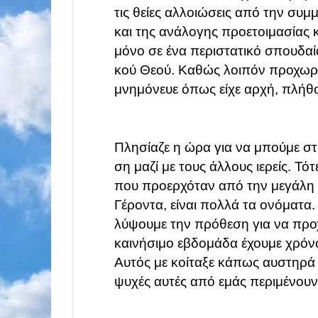
τις
θείες αλλοιώσεις από την συμ
και
της ανάλογης προετοιμασίας
μόνο
σε ένα περιστατικό σπουδαί
κού Θεού.
Καθώς λοιπόν προχωρο
μνημόνευε
όπως είχε αρχή, πλήθ
Πλησίαζε η ώρα για να μπούμε στη
ση
μαζί με τους άλλους ιερείς. Τ
που
προερχόταν από την μεγάλη 
Γέροντα,
είναι πολλά τα ονόματα.
λύψουμε
την πρόθεση για να προ
καινήσιμο εβδομάδα
έχουμε χρόνο
Αυτός με κοίταξε κάπως
αυστηρά 
ψυχές αυτές από εμάς περιμένου