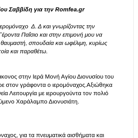
ίου Σαββίδη για την Romfea.gr
 ιερομόναχο Δ. Δ και γνωρίζοντας την
έροντα Παΐσιο και στην επιμονή μου να
 θαυμαστή, σπουδαία και ωφέλιμη, κυρίως
ποία και παραθέτω.
κονος στην Ιερά Μονή Αγίου Διονυσίου του
ρε στον γράφοντα ο ιερομόναχος.
Αξιώθηκα
εία Λειτουργία με ιερουργούντα
τον πολιό
ύμενο Χαράλαμπο Διονυσιάτη.
όναχος, για τα πνευματικά αισθήματα και