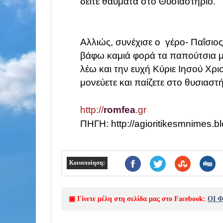
δείτε θαύματα στο
Θυσιαστήριο.
Αλλιώς, συνέχισε ο γέρο- Παΐσι
βάφω
καμιά φορά τα παπούτσια μ
λέω και την
ευχή Κύριε Ιησού Χρι
μονεύετε και παίζετε στο
θυσιαστήρ
http://
romfea
.gr
ΠΗΓΗ: http://agioritikesmnimes.bl
Κοινοποίηση:
▣ Γίνετε μέλη στη σελίδα μας στο Facebook:
ΟΙ 