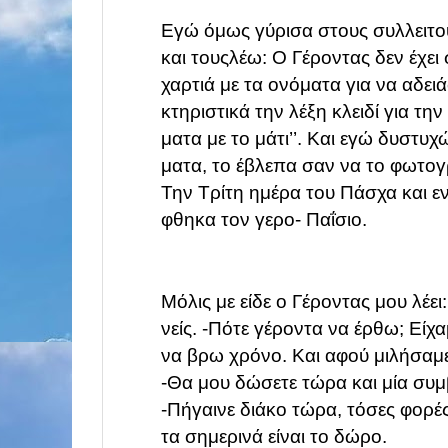
Εγώ όμως γύρισα στους συλλειτο
και τους
λέω: Ο Γέροντας δεν έχε
χαρτιά με τα
ονόματα για να αδειά
κτηριστικά την λέξη
κλειδί για τη
ματα με το μάτι’’.
Και εγώ δυστυχώς
ματα, το έβλεπα σαν να
το φωτογρ
Την Τρίτη ημέρα του Πάσχα και
ε
φθηκα τον γερο- Παΐσιο.
Μόλις με είδε ο Γέροντας μου λέει:
νείς.
-Πότε γέροντα να έρθω; Είχ
να βρω χρόνο.
Και αφού μιλήσαμ
-Θα μου δώσετε τώρα και μ
ία
συμ
-Πήγαινε διάκο τώρα, τόσες φορέ
τα σημερινά είναι το δώρο.