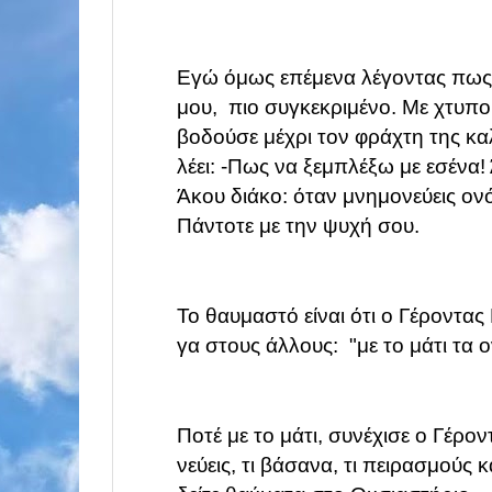
Εγώ όμως επέμενα λέγοντας πως 
μου,
πιο συγκεκριμένο. Με χτυπ
βοδούσε
μέχρι τον φράχτη της κα
λέει: -Πως να
ξεμπλέξω με εσένα!
Άκου διάκο: όταν μνημονεύεις
ονό
Πάντοτε με την ψυχή σου.
Το θαυμαστό είναι ότι ο Γέροντας
γα στους
άλλους: "με το μάτι τα 
Ποτέ με το μάτι, συνέχισε ο Γέρο
νεύεις, τι
βάσανα, τι πειρασμούς και