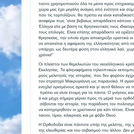
τούτο χρησιμοποιούν όλα τα μέσα προς επηρεασμ
χώρα μας
έχει μεγάλη ανάγκη από ενότητα και σύμ
που τις τορ
πιλίζουν, θα πρέπει να είναι καταδικασ
αναφέρει
πως “είναι βεβαίως απαράδεκτο κάποιοι 
Έλληνα είτε
με βάση τις θρησκευτικές τους ιδιαιτερ
τους επιλογές.
Είναι επίσης απαράδεκτο να ορίζε
θρησκείας, την
οποία είχαν αποκηρύξει οριστικά οι
να απαιτείται η
αφαίρεση της ελληνικότητας από τ
υπάρχει, ως δευτέρα
φύση στον ελληνικό λαό, χωρ
χρόνια!”
Οι πλείστοι των θεμελιωτών του νεοελληνικού κρ
Εκκλησίας. Τα φληναφήματα τηλεοπτικών εκπομπώ
ρούς μελετητές της ιστορίας, που δεν φορούν έγ
τον στρατηγό Μακρυγιάννη ως παρανοϊκό. Η αγα
ενοχλεί ορισμένους αρκετά και γι’ αυτό θέλουν να
πρέπει να είναι έτοιμη για τα πάντα. Ο γνήσιος κ
ά και μέχρι σήμερα γέρνει προς τη μεριά των ορθό
σέβονται την ιστορία, την παράδοση τον πολιτισμό
να κατηγορηθούν οι χριστιανοί για κάτι τέτοιο. Εί
τεκνοι, τίμιοι, ειλικρινείς και με φόβο Θεού.
Η Ορθοδοξία είναι πάντοτε υπέρ της μελέτης, της
της ελευθερίας και του σεβασμού του άλλου. Δεν μι