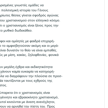
ορισμένες γνωστές ομάδες να
ι πολιτισμική ιστορία του Γένους
ηρίωτες θέσεις γίνεται σφοδρός αγώνας
του χριστιανισμού στον ελληνικό κόσμο.
τι ο χριστιανισμός είναι ξένος προς την
ο μυθικό δωδεκάθεο.
οι και ομιλητές με φαιδρά επιχειρή-
ο το αμφισβητούσαν ακόμη και οι μεγά-
ίναι δυνατόν το θείο να είναι εμπαθές.
ς με μίση, κακίες, ζηλοφθονίες, φονικά
υν μεγάλη έχθρα και εκδικητικότητα
 χάνουν καμία ευκαιρία να κατηγορή-
ολα να διαγράφουν την πλούσια σε προσ-
Να ταυτίζονται με τους εχθρούς της
ατος.
ύπαρκτα ότι ο χριστιανισμός είναι
γέννητο και εβραιοκίνητο χριστιανισμό,
υτοί κινούνται με άνεση ανενόχλητοι,
άνουν να αρνηθεί την πίστη του. Προς