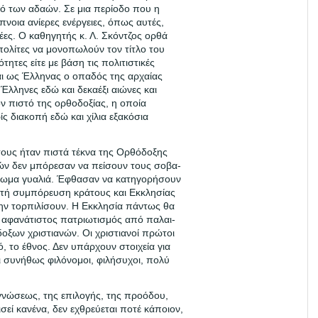
ό των αδαών. Σε μια περίοδο που η
πνοια ανίερες ενέργειες, όπως αυτές,
τέες. Ο καθηγητής κ. Λ. Σκόντζος ορθά
πολίτες να μονοπωλούν τον τίτλο του
ότητες είτε με βάση τις πολιτιστικές
ται ως Έλληνας ο οπαδός της αρχαίας
 Έλληνες εδώ και δεκαέξι αιώνες και
ον πιστό της ορθοδοξίας, η οποία
ίς διακοπή εδώ και χίλια εξακόσια
άτους ήταν πιστά τέκνα της Ορθόδοξης
ν δεν μπόρεσαν να πείσουν τους σοβα-
χρωμα γυαλιά. Έφθασαν να κατηγορήσουν
στή συμπόρευση κράτους και Εκκλησίας
 την τορπιλίσουν. Η Εκκλησία πάντως θα
αι αφανάτιστος πατριωτισμός από παλαι-
δοξων χριστιανών. Οι χριστιανοί πρώτοι
, το έθνος. Δεν υπάρχουν στοιχεία για
ναι συνήθως φιλόνομοι, φιλήσυχοι, πολύ
 γνώσεως, της επιλογής, της προόδου,
σεί κανένα, δεν εχθρεύεται ποτέ κάποιον,