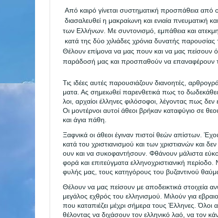
Από καιρό γίνεται συστηματική προσπάθεια από 
διασαλευ
θεί η μακραίωνη και ενιαία πνευματική κα
των Ελλήνων.
Με συντονισμό, εμπάθεια και ατεκμ
κατά της δύο
χιλιάδες χρόνια δυνατής παρουσίας 
Θέλουν επίμο
να να μας πουν και να μας πείσουν ό
παράδοσή μας
και προσπαθούν να επαναφέρουν τ
Τις ιδέες αυτές παρουσιάζουν διανοητές, αρθρογράφ
μα
τα. Ας σημειωθεί παρενθετικά πως το δωδεκάθε
λοι,
αρχαίοι έλληνες φιλόσοφοι, λέγοντας πως δεν ε
Οι μοντέρνοι αυτοί άθεοι βρήκαν καταφύγιο σε θεού
και άγια πάθη.
Ξαφνικά οι άθεοι έγιναν πιστοί θεών απίστων. Έχο
κατά του χριστιανισμού και των χριστιανών και δεν
ουν και να συκοφαντήσουν. Φθάνουν μάλιστα εύκ
φορά και επιτεύγματα ελληνοχριστιανική περίοδο. 
φυλής μας,
τους κατηγόρους του βυζαντινού θαύμ
Θέλουν να μας πείσουν με αποδεικτικά στοιχεία αν
μεγά
λος εχθρός του ελληνισμού. Μιλούν για εβραιο
που
καταπιέζει μέχρι σήμερα τους Έλληνες. Όλοι α
θέλο
ντας να διχάσουν τον ελληνικό λαό, να τον κ