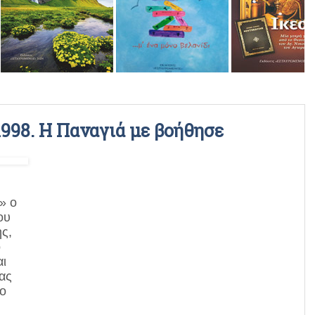
ΡΑΔΙΟΦΩΝΙΚΕΣ ΕΚΠΟΜΠΕΣ
ΒΙΝΤΕΟ
998. Η Παναγιά με βοήθησε
Τ»
ο
ου
ς,
ο
αι
ας
ο