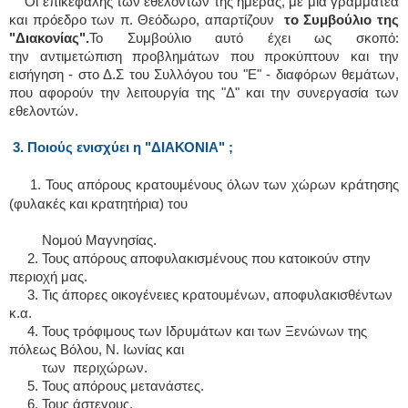
Οι επικεφαλής των εθελοντών της ημέρας, με μία γραμματέα
και πρόεδρο των π. Θεόδωρο, απαρτίζουν
το Συμβούλιο της
"Διακονίας".
Το Συμβούλιο αυτό έχει ως σκοπό:
την αντιμετώπιση προβλημάτων που προκύπτουν και την
εισήγηση - στο Δ.Σ του Συλλόγου του "Ε" - διαφόρων θεμάτων,
που αφορούν την λειτουργία της "Δ" και την συνεργασία των
εθελοντών.
3. Ποιούς ενισχύει η "ΔΙΑΚΟΝΙΑ" ;
1. Τους απόρους κρατουμένους όλων των χώρων κράτησης
(φυλακές και κρατητήρια) του
Νομού Μαγνησίας.
2. Τους απόρους αποφυλακισμένους που κατοικούν στην
περιοχή μας.
3. Τις άπορες οικογένειες κρατουμένων, αποφυλακισθέντων
κ.α.
4. Τους τρόφιμους των Ιδρυμάτων και των Ξενώνων της
πόλεως Βόλου, Ν. Ιωνίας και
των περιχώρων.
5. Τους απόρους μετανάστες.
6. Τους άστεγους.