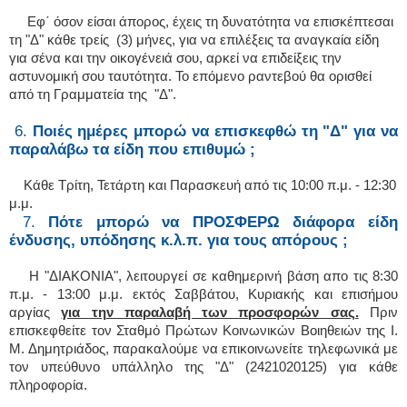
Εφ΄ όσον είσαι άπορος, έχεις τη δυνατότητα να επισκέπτεσαι
τη "Δ" κάθε τρείς (3) μήνες, για να επιλέξεις τα αναγκαία είδη
για σένα και την οικογένειά σου, αρκεί να επιδείξεις την
αστυνομική σου ταυτότητα. Το επόμενο ραντεβού θα ορισθεί
από τη Γραμματεία της "Δ".
6.
Ποιές ημέρες μπορώ να επισκεφθώ τη "Δ" για να
παραλάβω τα είδη που επιθυμώ ;
Κάθε Τρίτη, Τετάρτη και Παρασκευή από τις 10:00 π.μ. - 12:30
μ.μ.
7.
Πότε μπορώ να ΠΡΟΣΦΕΡΩ διάφορα είδη
ένδυσης, υπόδησης κ.λ.π. για τους απόρους ;
Η "ΔΙΑΚΟΝΙΑ", λειτουργεί σε καθημερινή βάση απο τις 8:30
π.μ. - 13:00 μ.μ. εκτός Σαββάτου, Κυριακής και επισήμου
αργίας
για την παραλαβή των προσφορών σας.
Πριν
επισκεφθείτε τον Σταθμό Πρώτων Κοινωνικών Βοιηθειών της Ι.
Μ. Δημητριάδος, παρακαλούμε να επικοινωνείτε τηλεφωνικά με
τον υπεύθυνο υπάλληλο της "Δ" (2421020125) για κάθε
πληροφορία.