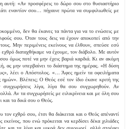
ση αυτή: «Αν προσφέρεις το δώρο σου στο θυσιαστήριο
 κάτι εναντίον σου… πήγαινε πρώτα να συμφιλιωθείς με
κομμένο, δεν θα έκανες τα πάντα για να το ενώσεις με
λφούς σου. Όταν τους δεις να έχουν αποκοπεί από την
τους. Μην περιμένεις εκείνους να έλθουν, σπεύσε εσύ
ο εχθρό διαταχθήκαμε να έχουμε, τον διάβολο. Με αυτόν
 σου όμως ποτέ να μην έχεις βαριά καρδιά. Κι αν ακόμη
κή, ας μην υπερβαίνει το διάστημα της ημέρας. «Η δύση
υς», λέει ο Απόστολος. «… Άφες ημείν τα οφειλήματα
ς ημών». Βλέπεις; Ο Θεός εσέ τον ίδιο έκανε κριτή της
 συγχωρήσεις λίγα, λίγα θα σου συγχωρηθούν. Αν
λλά. Αν τα συγχωρήσείς με ειλικρίνεια και με όλη σου
ι και τα δικά σου ο Θεός.
υ τον εχθρό σου, έτσι θα διάκειται και ο Θεός απέναντί
ος εκείνος, που ενώ πρόκειται να κερδίσει δέκα χιλιάδες
ύτε και τα λίγα και μικρά δεν συγχωρεί, αλλά στρέφει