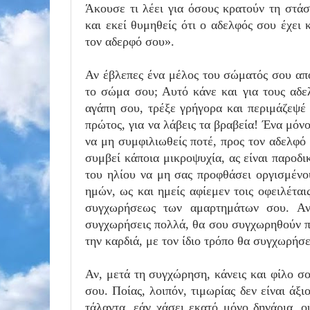
Άκουσε τι λέει για όσους κρατούν τη στά
και εκεί θυμηθείς ότι ο αδελφός σου έχει
τον αδερφό σου».
Αν έβλεπες ένα μέλος του σώματός σου απο
το σώμα σου; Αυτό κάνε και για τους αδε
αγάπη σου, τρέξε γρήγορα και περιμάζεψέ 
πρώτος, για να λάβεις τα βραβεία! Ένα μόν
να μη συμφιλιωθείς ποτέ, προς τον αδελφό
συμβεί κάποια μικροψυχία, ας είναι παροδι
του ηλίου να μη σας προφθάσει οργισμένο
ημών, ως και ημείς αφίεμεν τοις οφειλέται
συγχωρήσεως των αμαρτημάτων σου. Αν
συγχωρήσεις πολλά, θα σου συγχωρηθούν πο
την καρδιά, με τον ίδιο τρόπο θα συγχωρήσε
Αν, μετά τη συγχώρηση, κάνεις και φίλο σο
σου. Ποίας, λοιπόν, τιμωρίας δεν είναι άξι
τάλαντα, εάν χάσει εκατό μόνο δηνάρια, ο