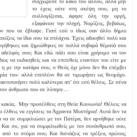
συγχώρεσε το κακό του άλλου, αλλά μην
το έχεις ούτε στη σκέψη σου, μη το
συλλογίζεσαι, άφησε όλη την οργή,
εξαφάνισε την πληγή. Νομίζεις, βεβαίως,
νον που σε έβλαψε. Γιατί εσύ ο ίδιος σαν άλλο δήμιο
κίζεις τα ίδια σου τα σπλάχνα.
Έχεις αδικηθεί πολύ και
λογήθηκες και ζημιώθηκες σε πολλά σοβαρά θέματά σου
 ο αδελφός σου; Και εδώ πάλι σου είναι χρήσιμο να τον
διος να εκδικηθείς και να επιτεθείς εναντίον του είτε με
, η με την κατάρα σου, ο Θεός όχι μόνο δεν θα επέμβει
ρία του- αλλά επιπλέον θα σε τιμωρήσει ως θεομάχο.
ακτοποιήσει πολύ καλύτερα απ’ ότι εσύ θέλεις. Σε σένα
α τον άνθρωπο που σε λύπησε…
κακία,. Μην προσέλθεις στη Θεία Κοινωνία! Θέλεις να
α έλθεις να εγγίσεις τα Άχραντα Μυστήρια! Αυτά δεν τα
ια να σε συμφιλιώσει με τον Πατέρα, δεν αρνήθηκε ούτε
. Και συ, για να συμφιλιωθείς με τον συνάνθρωπό σου,
 από το στόμα σου; Και διστάζεις να τρέξεις πρώτος;