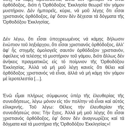
ὀρθόδοξος, διότι ἡ Ὀρθόδοξος Ἐκκλησία θεωρεῖ τόν γάμον
μυστήριον. Δέν ἠμπορεῖς, κύριε, νά μοῦ λέγῃς ὅτι εἶσαι
χριστιανός ὀρθόδοξος, ἐφ’ ὅσον δέν δέχεσαι τά δόγματα τῆς
Ὀρθοδόξου Ἐκκλησίας.
Δέν λέγω, ὅτι εἶσαι ὑποχρεωμένος νά κάμῃς δήλωσιν
ἐνώπιον τοῦ ληξιάρχου, ὅτι εἶσαι χριστιανός ὀρθόδοξος, ἀλλ’
ἀφ’ ἧς στιγμῆς ὁμολογεῖς σαυτόν ὀρθόδοξον χριστιανόν,
ὀφείλεις νά τελέσῃς τό μυστήριον τοῦ γάμου, διότι ἄλλως δέν
ἀνήκεις πραγματικῶς εἰς τό ποίμνιον τῆς Ὀρθοδόξου
Ἐκκλησίας. Ἀλλά νά μή μοῦ λέγῃ κανείς ὅτι θέλει καί
ὀρθόδοξος χριστιανός νά εἶναι, ἀλλά νά μή κάμῃ τόν γάμον
μέ ἱεροτελεστία […].
Ἐνῶ εἶμαι πλήρως σύμφωνος ὑπέρ τῆς ἐλευθερίας τῆς
συνειδήσεως, λέγω μόνον εἰς τόν πολίτην νά εἶναι καί αὐτός
εἰλικρινής. Τοῦ λέγω: Θέλεις τήν ἐλευθερίαν τῆς
συνειδήσεώς σου; Τήν ἔχεις. Ἀλλά μή μοῦ λέγῃς ὅτι εἶσαι
χριστιανός ὀρθόδοξος, ἐφ’ ὅσον δέν ἀναγνωρίζεις καί τά
δόγματα καί τά μυστήρια τῆς Ὀρθοδόξου Ἐκκλησίας»!