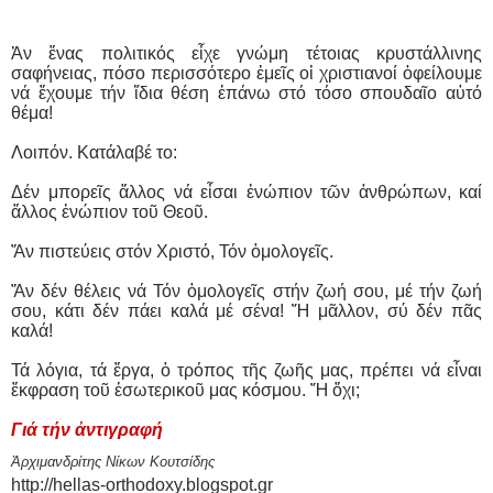
Ἀν ἕνας πολιτικός εἶχε γνώμη τέτοιας κρυστάλλινης
σαφήνειας, πόσο περισσότερο ἐμεῖς οἱ χριστιανοί ὀφείλουμε
νά ἔχουμε τήν ἴδια θέση ἐπάνω στό τόσο σπουδαῖο αὐτό
θέμα!
Λοιπόν. Κατάλαβέ το:
Δέν μπορεῖς ἄλλος νά εἶσαι ἐνώπιον τῶν ἀνθρώπων, καί
ἄλλος ἐνώπιον τοῦ Θεοῦ.
Ἄν πιστεύεις στόν Χριστό, Τόν ὁμολογεῖς.
Ἄν δέν θέλεις νά Τόν ὁμολογεῖς στήν ζωή σου, μέ τήν ζωή
σου, κάτι δέν πάει καλά μέ σένα! Ἤ μᾶλλον, σύ δέν πᾶς
καλά!
Τά λόγια, τά ἔργα, ὁ τρόπος τῆς ζωῆς μας, πρέπει νά εἶναι
ἔκφραση τοῦ ἐσωτερικοῦ μας κόσμου. Ἤ ὄχι;
Γιά τήν ἀντιγραφή
Ἀρχιμανδρίτης Νίκων Κουτσίδης
http://hellas-orthodoxy.blogspot.gr