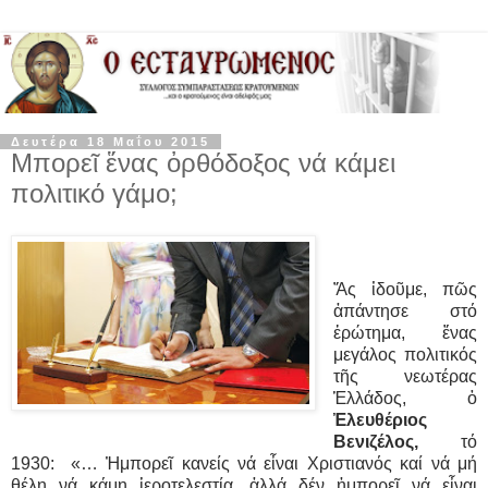
Δευτέρα 18 Μαΐου 2015
Μπορεῖ ἕνας ὀρθόδοξος νά κάμει
πολιτικό γάμο;
Ἄς ἰδοῦμε, πῶς
ἀπάντησε στό
ἐρώτημα, ἕνας
μεγάλος πολιτικός
τῆς νεωτέρας
Ἑλλάδος, ὁ
Ἐλευθέριος
Βενιζέλος,
τό
1930:
«… Ἠμπορεῖ κανείς νά εἶναι Χριστιανός καί νά μή
θέλῃ νά κάμῃ ἱεροτελεστία, ἀλλά δέν ἠμπορεῖ νά εἶναι