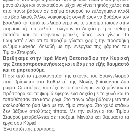
μόνο αλεύρι και ανακατεύουν μέχρι να γίνει πηκτός χυλός και
από πάνω βάζουν σε σχήμα σταυρού το ευλογημένο κλαδί
του βασιλικού. Άλλες νοικοκυρές συνηθίζουν να βράζουν τον
βασιλικό και αυτό το χλιαρό νερό να το χρησιμοποιούν στην
παρασκευή του χυλού. Τυλίγουν το δοχείο με μια καθαρή
πετσέτα και το αφήνουν μερικές ώρες «να γίνει». Το
θαυμαστό είναι ότι το προζύμι γίνεται χωρίς την προσθήκη
ενζύμου-μαγιάς, δηλαδή με την ενέργεια της χάριτος του
Τιμίου Σταυρού.
Βρεθήκαμε στην Ιερά Μονή Βατοπαιδίου την Κυριακή
της Σταυροπροσκυνήσεως και είδαμε το εξής θαυμαστό
και το μαρτυρούμε.
Πίσω από το προσκυνητάρι της εικόνας του Ευαγγελισμού
πού βρίσκεται στο Καθολικό της Μονής βρίσκονται δύο
ράφια. Οι πατέρες που έχουν το διακόνημα να ζυμώνουν τα
πρόσφορα και τα ψωμιά έφεραν ένα δοχείο με το χυλό και το
τοποθέτησαν στο κάτω ράφι. Στο πάνω ράφι βάζουν μετά την
ακολουθία το βασιλικό με τον τίμιο σταυρό. Στο χυλό επάνω
δεν βάζουν απολύτως τίποτε. Με την ενέργεια του Τιμίου
Σταυρού μεταβάλλεται σε προζύμι. Μεγάλα και θαυμαστα τα
έργα σου Κύριε!
Ένα αυτόπτης μάρτυρας.