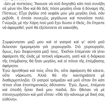
-Δὲν μὲ πιστεύεις; Ἄκουσε νὰ σοῦ διηγηθῶ κάτι ποὺ συνέβη
σὲ μένα τὸν ἴδιο καὶ θὰ δεῖς πόσο μεγάλη εἶναι ἡ δύναμη τῆς
Πίστεως: Εἶχα βγάλει στὸ κεφάλι μου μία μεγάλη ἐλιά, σὰν
ρεβύθι, ἡ ὁποία συνεχῶς μεγάλωνε καὶ πονοῦσα πολύ.
Γνώριζα, μὲ τὴν Χάρη ποὺ μοῦ ἔχει δώσει ὁ Θεός, ὅτι ἔπρεπε
νὰ ἀφαιρεθεῖ, γιατὶ θὰ ἐξελίσσετο σὲ κακοήθη.
Συμφώνησαν μαζί μου καὶ οἱ γιατροὶ καὶ γι’ αὐτὸ μοῦ
ἔκλεισαν ἡμερομηνία γιὰ χειρουργεῖο. Στὸ χειρουργεῖο,
ὅμως, ἐγὼ διεφώνησα μαζί τους. Ἐκεῖνοι ἐπέμεναν νὰ γίνει
ἀφαίρεση τῆς ἐλιᾶς μὲ τοπικὴ νάρκωση, γιατὶ καὶ ἡ διάρκεια
τῆς ἐπέμβασης θὰ ἦταν μεγάλη, καὶ οἱ πόνοι τῆς ἐπέμβασης
ἀφόρητοι.
Ἐγὼ ἀρνήθηκα καὶ τοὺς εἶπα ὅτι, οὔτε ἀφαίρεση θὰ κάνετε,
οὔτε νάρκωση. Ἀλλὰ θὰ τὴν καυτηριάσετε μὲ
διαθερμοπληξία. Οἱ γιατροὶ τρόμαξαν καὶ μοῦ εἶπαν ὅτι κάτι
τέτοιο εἶναι ἐπιστημονικῶς ἀδύνατον. Ἐγώ, ὅμως, ἐπέμενα
καὶ ἐπειδὴ ἦσαν δικά μου παιδιά, δὲν ἤθελαν νὰ μὲ
στενοχωρήσουν καὶ μοῦ εἶπαν: «Θὰ τὴν κάνουμε μὲ δική σας
εὐθύνη».