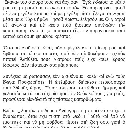
Ἔκαναν τὸν σταυρό τους καὶ ἄρχισαν. Ἐγὼ ἔκλεισα τὰ μάτια
μου καὶ μπροστά μου φαντάστηκα τὸν Ἐσταυρωμένο Ἰησοῦ
σὲ ἕνα μεγάλο Σταυρὸ καὶ μὲ μεγάλη πίστη ἔλεγα, συνεχῶς
μέσα μου: Κύριε ἡμῶν Ἰησοῦ Χριστέ, ἐλέησόν με. Οἱ γιατροὶ
μὲ ἀγωνία καὶ μὲ χέρια ποὺ ἔτρεμαν συνέχιζαν τὴν
καυτηρίαση, ἐνῶ τὸ χειρουργεῖο εἶχε «ντουμανιάσει» ἀπὸ
καπνὸ καὶ ὀσμὴ ψημένου κρέατος!
Ὅσο περνοῦσε ἡ ὥρα, τόσο μεγάλωνε ἡ πίστη μου καὶ
ἔφθασα σὲ τέτοιο σημεῖο, ποὺ δὲν αἰσθανόμουν σχεδὸν
τίποτε! Ἀντίθετα, τοὺς γιατροὺς τοὺς εἶχε κόψει κρύος
ἱδρώτας. Δὲν πίστευαν στὰ μάτια τους.
Συνέχεια μὲ ρωτοῦσαν, ἐὰν αἰσθάνομαι καλὰ καὶ ἐγὼ τοὺς
ἔλεγα: Προχωρῆστε. Ἡ ἐπέμβαση διήρκεσε περισσότερο
ἀπὸ 3/4 τῆς ὥρας. Ὅταν τελείωσε, σηκώθηκα ἤρεμος καὶ
γελαστὸς καὶ ἀφοῦ εὐχαρίστησα τὸν Θεὸν καὶ τοὺς γιατρούς,
πρόσθεσα: Μεγάλα τὰ τῆς πίστεως κατορθώματα!
Βλέπεις, λοιπόν, παιδί μου Ἀνάργυρε, τί μπορεῖ νὰ πετύχει ὁ
ἄνθρωπος, ὅταν ἔχει πίστη στὸ Θεό; Γι’ αὐτὸ καὶ ἐσὺ νὰ
πιστεύεις καὶ νὰ μὴ φοβᾶσαι τίποτε στὴ ζωή σου, γιατὶ ὁ
Θεὸς εἶναι μεγαλύτερος ἀπὸ ὅλους καὶ ἀπὸ ὅλα!