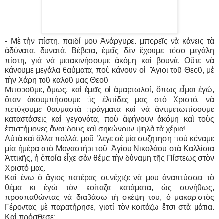
- Μὲ τὴν πίστη, παιδί μου Ἀνάργυρε, μπορεῖς νὰ κάνεις τὰ
ἀδύνατα, δυνατά. Βέβαια, ἐμεῖς δὲν ἔχουμε τόσο μεγάλη
πίστη, γιὰ νὰ μετακινήσουμε ἀκόμη καὶ βουνά. Οὔτε νὰ
κάνουμε μεγάλα θαύματα, ποὺ κάνουν οἱ Ἅγιοι τοῦ Θεοῦ, μὲ
τὴν Χάρη τοῦ καλοῦ μας Θεοῦ.
Μποροῦμε, ὅμως, καὶ ἐμεῖς οἱ ἁμαρτωλοί, ὅπως εἶμαι ἐγώ,
ὅταν ἀκουμπήσουμε τὶς ἐλπίδες μας στὸ Χριστό, νὰ
πετύχουμε θαυμαστὰ πράγματα καὶ νὰ ἀντιμετωπίσουμε
καταστάσεις καὶ γεγονότα, ποὺ ἀφήνουν ἀκόμη καὶ τοὺς
ἐπιστήμονες ἄναυδους καὶ σηκώνουν ψηλὰ τὰ χέρια!
Αὐτὰ καὶ ἄλλα πολλά, μοῦ ’λεγε σὲ μία συζήτηση ποὺ κάναμε
μία ἡμέρα στὸ Μοναστήρι τοῦ Ἁγίου Νικολάου στὰ Καλλίσια
Ἀττικῆς, ἡ ὁποία εἶχε σὰν θέμα τὴν δύναμη τῆς Πίστεως στὸν
Χριστό μας.
Καὶ ἐνῶ ὁ ἅγιος πατέρας συνέχιζε νὰ μοῦ ἀναπτύσσει τὸ
θέμα κι ἐγὼ τὸν κοίταζα κατάματα, ὡς συνήθως,
προσπαθώντας νὰ διαβάσω τὴ σκέψη του, ὁ μακαριστὸς
Γέροντας μὲ παρατήρησε, γιατί τὸν κοιτάζω ἔτσι στὰ μάτια.
Καὶ πρόσθεσε: