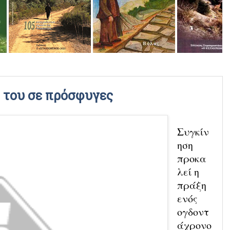
ΡΑΔΙΟΦΩΝΙΚΕΣ ΕΚΠΟΜΠΕΣ
ΒΙΝΤΕΟ
 του σε πρόσφυγες
Συγκίν
ηση
προκα
λεί η
πράξη
ενός
ογδοντ
άχρονο