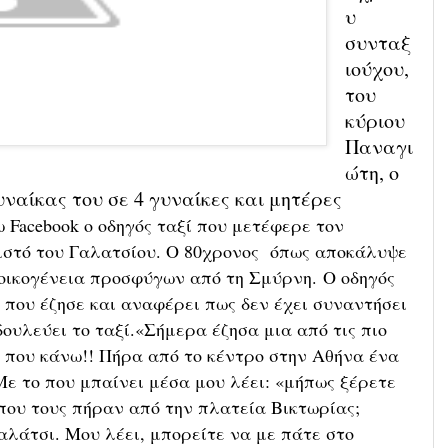
υ
συνταξ
ιούχου,
του
κύριου
Παναγι
ώτη, ο
ναίκας του σε 4 γυναίκες και μητέρες
 Facebook ο οδηγός ταξί που μετέφερε τον
ειστό του Γαλατσίου. Ο 80χρονος όπως αποκάλυψε
 οικογένεια προσφύγων από τη Σμύρνη.
Ο οδηγός
 που έζησε και αναφέρει πως δεν έχει συναντήσει
ουλεύει το ταξί.
«Σήμερα έζησα μια από τις πιο
 που κάνω!! Πήρα από το κέντρο στην Αθήνα ένα
 Με το που μπαίνει μέσα μου λέει: «μήπως ξέρετε
που τους πήραν από την πλατεία Βικτωρίας;
αλάτσι. Μου λέει, μπορείτε να με πάτε στο