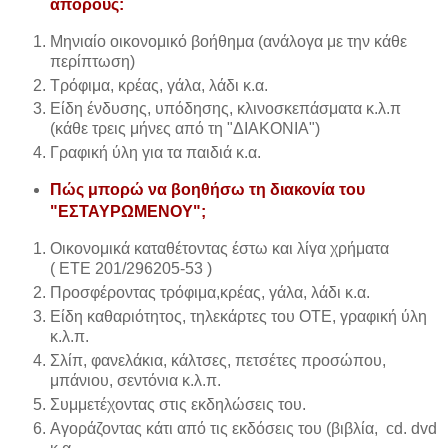
απόρους:
Μηνιαίο οικονομικό βοήθημα (ανάλογα με την κάθε
περίπτωση)
Τρόφιμα, κρέας, γάλα, λάδι κ.α.
Είδη ένδυσης, υπόδησης, κλινοσκεπάσματα κ.λ.π
(κάθε τρεις μήνες από τη "ΔΙΑΚΟΝΙΑ")
Γραφική ύλη για τα παιδιά κ.α.
Πώς μπορώ να βοηθήσω τη διακονία του
"ΕΣΤΑΥΡΩΜΕΝΟΥ";
Οικονομικά καταθέτοντας έστω και λίγα χρήματα
(
ΕΤΕ
201/296205-53 )
Προσφέροντας τρόφιμα,κρέας, γάλα, λάδι κ.α.
Είδη καθαριότητος, τηλεκάρτες του ΟΤΕ, γραφική ύλη
κ.λ.π.
Σλίπ, φανελάκια, κάλτσες, πετσέτες προσώπου,
μπάνιου, σεντόνια κ.λ.π.
Συμμετέχοντας στις εκδηλώσεις του.
Αγοράζοντας κάτι από τις εκδόσεις του (βιβλία, cd. dvd