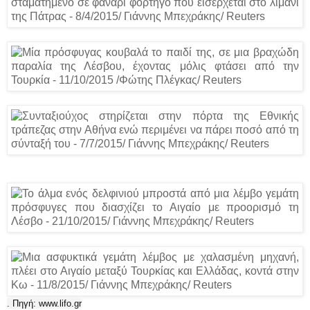
. Πηγή:
www.lifo.gr