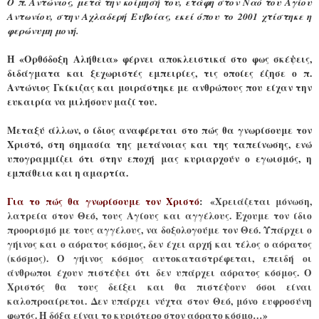
Ο π. Αντώνιος, μετά την κοίμησή του, ετάφη στον Ναό του Αγίου
Αντωνίου, στην Αχλαδερή Ευβοίας, εκεί όπου το 2001 χτίστηκε η
φερώνυμη μονή.
Η «Ορθόδοξη Αλήθεια» φέρνει αποκλειστικά στο φως σκέψεις,
διδάγματα και ξεχωριστές εμπειρίες, τις οποίες έζησε ο π.
Αντώνιος Γκίκιζας και μοιράστηκε με ανθρώπους που είχαν την
ευκαιρία να μιλήσουν μαζί του.
Μεταξύ άλλων, ο ίδιος αναφέρεται στο πώς θα γνωρίσουμε τον
Χριστό, στη σημασία της μετάνοιας και της ταπείνωσης, ενώ
υπογραμμίζει ότι στην εποχή μας κυριαρχούν ο εγωισμός, η
εμπάθεια και η αμαρτία.
Για το πώς θα γνωρίσουμε τον Χριστό
:
«Χρειάζεται μόνωση,
λατρεία στον Θεό, τους Αγίους και αγγέλους. Εχουμε τον ίδιο
προορισμό με τους αγγέλους, να δοξολογούμε τον Θεό. Υπάρχει ο
γήινος και ο αόρατος κόσμος, δεν έχει αρχή και τέλος ο αόρατος
(κόσμος). Ο γήινος κόσμος αυτοκαταστρέφεται, επειδή οι
άνθρωποι έχουν πιστέψει ότι δεν υπάρχει αόρατος κόσμος. Ο
Χριστός θα τους δείξει και θα πιστέψουν όσοι είναι
καλοπροαίρετοι. Δεν υπάρχει νύχτα στον Θεό, μόνο ευφροσύνη
φωτός. Η δόξα είναι το κυριότερο στον αόρατο κόσμο…»