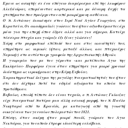
Εμενε ως ασκητής σε ένα υπόγειο διαμέρισμα επί της λεωφόρου
Αλεξάνδρας, υπομένοντας καρτερικά και με δύναμη ψυχής τα
χτυπήματα που προέρχονταν από μακρόχρονη ασθένεια.
Ο π. Αντώνιος διακόνησε στον Ιερό Ναό Αγίου Γεωργίου, στο
Κερατσίνι. Οι ακαδημαϊκές γνώσεις του ήταν αξιοθαύμαστες όχι
μόνο για την εποχή όπου έζησε αλλά και για σήμερα. Κατείχε
τέσσερα πτυχία και γνώριζε έξι ξένες γλώσσες!
Χάρη στο μορφωτικό επίπεδό του και στις ικανότητές του,
υπηρέτησε ως νομικός (ήταν, μεταξύ άλλων, και πτυχιούχος
Νομικής) στο αντίστοιχο γραφείο της Αρχιεπισκοπής Αθηνών.
Η γνωριμία του με τον γέροντα -και μετέπειτα Αγιο της
Εκκλησίας- Πορφύριο έγινε όταν υπηρέτησε για μικρό χρονικό
διάστημα ως ιεροκήρυκας στην Κύμη Ευβοίας.
Χαρακτηριστικό δείγμα της μεγάλης πνευματικότητάς του ήταν
ότι δεν δέχτηκε ποτέ τα υψηλά αξιώματα τα οποία του
προτάθηκαν.
Βεβαίως, επειδή τίποτε δεν είναι τυχαίο, ο π. Αντώνιος Γκίκιζας
είχε πνευματικό πατέρα μια άλλη οσιακή μορφή, τον π. Παύλο
Νικηταρά από το Κρανίδι, με καταγωγή από τη γνωστή
οικογένεια των γενναίων πολεμιστών του 1821.
Επίσης, όταν ακόμη ήταν μικρό παιδί, γνώρισε τον Αγιο
Νεκτάριο, για τον οποίο έτρεφε ιδιαίτερη ευλάβεια.