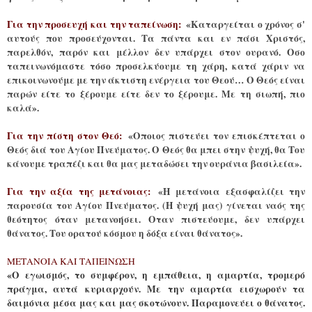
Για την προσευχή και την ταπείνωση:
«Καταργείται ο χρόνος σ'
αυτούς που προσεύχονται. Τα πάντα και εν πάσι Χριστός,
παρελθόν, παρόν και μέλλον δεν υπάρχει στον ουρανό. Οσο
ταπεινωνόμαστε τόσο προσελκύουμε τη χάρη, κατά χάριν να
επικοινωνούμε με την άκτιστη ενέργεια του Θεού… Ο Θεός είναι
παρών είτε το ξέρουμε είτε δεν το ξέρουμε. Με τη σιωπή, πιο
καλά».
Για την πίστη στον Θεό:
«Οποιος πιστεύει τον επισκέπτεται ο
Θεός διά του Αγίου Πνεύματος. Ο Θεός θα μπει στην ψυχή, θα Του
κάνουμε τραπέζι και θα μας μεταδώσει την ουράνια βασιλεία».
Για την αξία της μετάνοιας:
«Η μετάνοια εξασφαλίζει την
παρουσία του Αγίου Πνεύματος. (Η ψυχή μας) γίνεται ναός της
θεότητος όταν μετανοήσει. Οταν πιστεύουμε, δεν υπάρχει
θάνατος. Του ορατού κόσμου η δόξα είναι θάνατος».
ΜΕΤΑΝΟΙΑ ΚΑΙ ΤΑΠΕΙΝΩΣΗ
«Ο εγωισμός, το συμφέρον, η εμπάθεια, η αμαρτία, τρομερό
πράγμα, αυτά κυριαρχούν. Με την αμαρτία εισχωρούν τα
δαιμόνια μέσα μας και μας σκοτώνουν. Παραμονεύει ο θάνατος.