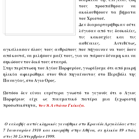
τους προσπάθησαν να
ακολουθήσουν τα βήματα
του Χριστού.
Δεν διαμαρτυρήθηκαν ούτε
λύγισαν από τις δυσκολίες,
τις κακουχίες και τις
ασθένειες. Αντιθέτως,
αγκάλιασαν όλους τους ανθρώπους που πήγαιναν να τους δουν
από κοντά, να μιλήσουν μαζί τους, για να πάρουν δύναμη και να
σηκώσουν τον δικό τους σταυρό.
Στην περίπτωση του Αγίου Πορφυρίου, γνωρίζουμε ότι από μικρή
ηλικία αφιερώθηκε στον Θεό πηγαίνοντας στο Περιβόλι της
Παναγίας, στο Αγιο Ορος.
Ωστόσο δεν είναι ευρύτερα γνωστό το γεγονός ότι ο Αγιος
Πορφύριος είχε ως πνευματικό πατέρα μια ξεχωριστή
προσωπικότητα,
τον π. Αντώνιο Γκίκιζα.
Ο ευλαβής αυτός κληρικός γεννήθηκε στο Κρανίδι Αργολίδας στις
7 Ιανουαρίου 1910 και εκοιμήθη στην Αθήνα, σε ηλικία 89 ετών,
στις 30 Σεπτεμβρίου 1999.