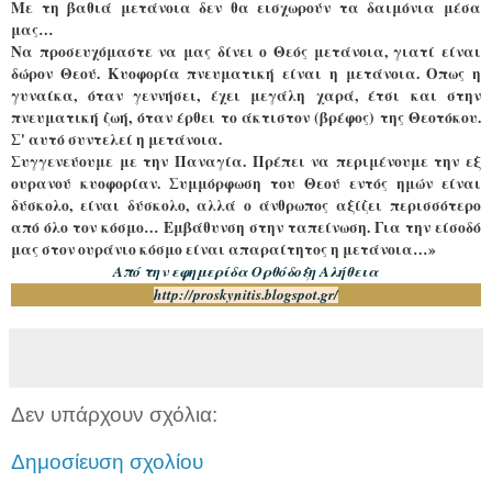
Με τη βαθιά μετάνοια δεν θα εισχωρούν τα δαιμόνια μέσα
μας…
Να προσευχόμαστε να μας δίνει ο Θεός μετάνοια, γιατί είναι
δώρον Θεού. Κυοφορία πνευματική είναι η μετάνοια. Οπως η
γυναίκα, όταν γεννήσει, έχει μεγάλη χαρά, έτσι και στην
πνευματική ζωή, όταν έρθει το άκτιστον (βρέφος) της Θεοτόκου.
Σ' αυτό συντελεί η μετάνοια.
Συγγενεύουμε με την Παναγία. Πρέπει να περιμένουμε την εξ
ουρανού κυοφορίαν. Συμμόρφωση του Θεού εντός ημών είναι
δύσκολο, είναι δύσκολο, αλλά ο άνθρωπος αξίζει περισσότερο
από όλο τον κόσμο… Εμβάθυνση στην ταπείνωση. Για την είσοδό
μας στον ουράνιο κόσμο είναι απαραίτητος η μετάνοια…»
Από την εφημερίδα Ορθόδοξη Αλήθεια
http://proskynitis.blogspot.gr/
Δεν υπάρχουν σχόλια:
Δημοσίευση σχολίου