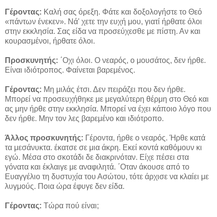
Γέροντας:
Καλή σας όρεξη. Φάτε και δοξολογήστε το Θεό
«πάντων ένεκεν». Νά' χετε την ευχή μου, γιατί ήρθατε όλοι
στην εκκλησία. Σας είδα να προσεύχεσθε με πίστη. Αν και
κουρασμένοι, ήρθατε όλοι.
Προσκυνητής:
΄Οχι όλοι. Ο νεαρός, ο μουσάτος, δεν ήρθε.
Είναι ιδιότροπος. Φαίνεται βαρεμένος.
Γέροντας:
Μη μιλάς έτσι. Δεν πειράζει που δεν ήρθε.
Μπορεί να προσευχήθηκε με μεγαλύτερη θέρμη στο Θεό και
ας μην ήρθε στην εκκλησία. Μπορεί να έχει κάποιο λόγο που
δεν ήρθε. Μην τον λες βαρεμένο και ιδιότροπο.
Άλλος προσκυνητής:
Γέροντα, ήρθε ο νεαρός. Ήρθε κατά
τα μεσάνυκτα. έκατσε σε μια άκρη. Εκεί κοντά καθόμουν κι
εγώ. Μέσα στο σκοτάδι δε διακρινόταν. Είχε πέσει στα
γόνατα και έκλαιγε με αναφιλητά. ΄Οταν άκουσε από το
Ευαγγέλιο τη δυστυχία του Ασώτου, τότε άρχισε να κλαίει με
λυγμούς. Ποια ώρα έφυγε δεν είδα.
Γέροντας:
Τώρα πού είναι;