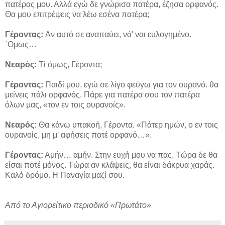
πατέρας μου. Αλλά εγώ δε γνώρισα πατέρα, έζησα ορφανός.
Θα μου επιτρέψεις να λέω εσένα πατέρα;
Γέροντας:
Αν αυτό σε αναπαύει, νά' ναι ευλογημένο.
΄Ομως…
Νεαρός:
Τί όμως, Γέροντα;
Γέροντας:
Παιδί μου, εγώ σε λίγο φεύγω για τον ουρανό. θα
μείνεις πάλι ορφανός. Πάρε για πατέρα σου τον πατέρα
όλων μας, «τον εν τοις ουρανοίς».
Νεαρός:
Θα κάνω υπακοή, Γέροντα. «Πάτερ ημών, ο εν τοις
ουρανοίς, μη μ' αφήσεις ποτέ ορφανό…».
Γέροντας:
Αμήν… αμήν. Στην ευχή μου να πας. Τώρα δε θα
είσαι ποτέ μόνος. Τώρα αν κλάψεις, θα είναι δάκρυα χαράς.
Καλό δρόμο. Η Παναγία μαζί σου.
Από το Αγιορείτικο περιοδικό «Πρωτάτο»