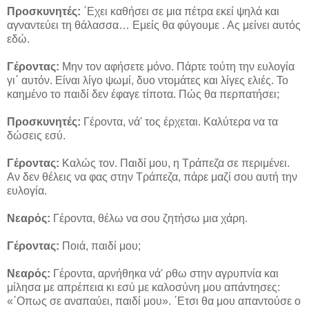
Προσκυνητές:
΄Εχει καθήσει σε μια πέτρα εκεί ψηλά και
αγναντεύει τη θάλασσα… Εμείς θα φύγουμε . Ας μείνει αυτός
εδώ.
Γέροντας:
Μην τον αφήσετε μόνο. Πάρτε τούτη την ευλογία
γι΄ αυτόν. Είναι λίγο ψωμί, δυο ντομάτες και λίγες ελιές. Το
καημένο το παιδί δεν έφαγε τίποτα. Πώς θα περπατήσει;
Προσκυνητές:
Γέροντα, νά' τος έρχεται. Καλύτερα να τα
δώσεις εσύ.
Γέροντας:
Καλώς τον. Παιδί μου, η Τράπεζα σε περιμένει.
Αν δεν θέλεις να φας στην Τράπεζα, πάρε μαζί σου αυτή την
ευλογία.
Νεαρός:
Γέροντα, θέλω να σου ζητήσω μια χάρη.
Γέροντας:
Ποιά, παιδί μου;
Νεαρός:
Γέροντα, αρνήθηκα νά' ρθω στην αγρυπνία και
μίλησα με απρέπεια κι εσύ με καλοσύνη μου απάντησες:
«΄Οπως σε αναπαύει, παιδί μου». ΄Ετσι θα μου απαντούσε ο