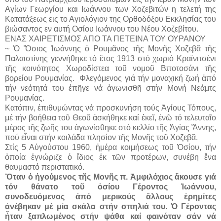
Αγίων Γεωργίου και Ιωάννου των Χοζεβιτών η τελετή της
Κατατάξεως εις το Αγιολόγιον της Ορθοδόξου Εκκλησίας του
βιώσαντος εν αυτή Οσίου Ιωάννου του Νέου Χοζεβίτου.
ΕΝΑΣ ΧΑΙΡΕΤΙΣΜΟΣ ΑΠΟ ΤΑ ΠΕΤΕΙΝΑ ΤΟΥ ΟΥΡΑΝΟΥ
~ Ὁ Ὅσιος Ἰωάννης ὁ Ρουμᾶνος τῆς Μονῆς Χοζεβᾶ τῆς
Παλαιστίνης γεννήθηκε τό ἔτος 1913 στό χωριό Κραϊνιτσένι
τῆς κοινότητος Χωροδίστεα τοῦ νομοῦ Βποτοσάνι τῆς
βορείου Ρουμανίας. Φλεγόμενος γιά τήν μοναχική ζωή ἀπό
τήν νεότητά του ἐπῆγε νά ἀγωνισθῆ στήν Μονή Νεάμτς
Ρουμανίας.
Κατόπιν, ἐπιθυμώντας νά προσκυνήση τούς Ἁγίους Τόπους,
μέ τήν βοήθεια τοῦ Θεοῦ ἀσκήθηκε καί ἐκεῖ, ἐνῶ τό τελευταῖο
μέρος τῆς ζωῆς του ἀγωνίσθηκε στό κελλίο τῆς Ἁγίας Ἄννης,
πού εἶναι στήν κοιλάδα πλησίον τῆς Μονῆς τοῦ Χοζεβᾶ.
Στίς 5 Αὐγούστου 1960, ἡμέρα κοιμήσεως τοῦ Ὁσίου, τήν
ὁποία ἐγνώριζε ὀ ἴδιος ἐκ τῶν προτέρων, συνέβη ἕνα
θαυμαστό περιστατικό.
Ὅταν ὁ ἡγούμενος τῆς Μονῆς π. Ἀμφιλόχιος ἄκουσε γιά
τόν θάνατο τοῦ ὁσίου Γέροντος Ἰωάννου,
συνοδευόμενος ἀπό μερικούς ἄλλους ἐρημίτες
ἀνέβηκαν μέ μία σκάλα στήν σπηλιά του. Ὁ Γέροντας
ἦταν ξαπλωμένος στήν ψάθα καί φαινόταν σάν νά