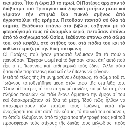
ἐκοιμᾶτο. Ἦτο ἡ ὥρα 10 τό πρωΐ. Οἱ Πατέρες ἄρχισαν τό
διάβασμα τοῦ Τρισαγίου καί ξαφνικά μπῆκαν μέσα καί
γέμισαν τήν σπηλιά ἕνα πυκνό σμῆνος ἀπό
ἀγριοπούλια τῆς ἐρήμου. Πετοῦσαν παντοῦ σέ ὅλα τά
σημεῖα. Ἐκάθοντο ἐπάνω στά βιβλία, ἔσβηναν μέ τό
φτερούγισμά τους τά ἀναμμένα κεριά, πετοῦσαν ἐπάνω
ἀπό τό σκήνωμα τοῦ Ὁσίου, ἐκάθοντο ἐπάνω στό σῶμα
του, στό κεφάλι, στό στῆθος του, στά πόδια του καί τό
καθένα ἔκραζε μέ τήν δική του φωνή.
Οἱ Πατέρες πού ἦσαν μπροστά ἐνόμισαν ὅτι τά πουλιά
πεινοῦσαν. Ἔφεραν ψωμί καί τό ἄφησαν κάτω, ἀπ᾿ αὐτό πού
εἶχε ὁ π. Ἰωάννης καί καθημερινά τούς ἔδινε. Ἀλλά αὐτά
ἦσαν σάν παραπλανεμένα καί δέν ἤθελαν νά φάγουν.
Μετά τό τέλος τῆς ἐπιμνημοσύνου δεήσεως, τό σῶμα τοῦ π.
Ἰωάννου τοποθετήθηκε μέσα στόν τάφο τῆς σπηλιᾶς του.
Ὅταν οἱ Πατέρες τό ἐσκέπαζαν μέ σανίδες καί μέ λάσπη, ἕνα
πλῆθος πουλιῶν καί πάλι ἔκανε ὁρμητικά τήν ἐμφάνισί του
καί διασκορπιζόταν σέ ὅλα τά μέρη. Ἰδού πῶς ἦλθαν νά
ἀποχαιρετίσουν τόν πατέρα τους Ἰωάννη, κατά τήν
ἀναχώρησί του ἀπ᾿ αὐτό τόν κόσμο, τά πουλιά τοῦ οὐρανοῦ,
τά ὁποῖα ἐλάμβαναν ἀπό τά χέρια του τήν τροφή τους καί τοῦ
προσέφεραν τούς στίχους τῆς δικιᾶς τους μελωδίας, πρός