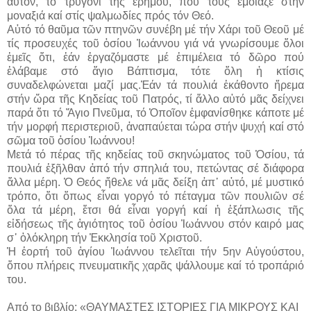
αὐτόν, τό τρυγόνι τῆς ἐρήμου, πού τούς ἔμοιαζε στήν
μοναξιά καί στίς ψαλμωδίες πρός τόν Θεό.
Αὐτό τό θαῦμα τῶν πτηνῶν συνέβη μέ τήν Χάρι τοῦ Θεοῦ μέ
τίς προσευχές τοῦ ὁσίου Ἰωάννου γιά νά γνωρίσουμε ὅλοι
ἐμεῖς ὅτι, ἐάν ἐργαζόμαστε μέ ἐπιμέλεια τό δῶρο πού
ἐλάβαμε στό ἅγιο Βάπτισμα, τότε ὅλη ἡ κτίσις
συναδελφώνεται μαζί μας.Ἐάν τά πουλιά ἐκάθοντο ἤρεμα
στήν ὥρα τῆς Κηδείας τοῦ Πατρός, τί ἄλλο αὐτό μᾶς δείχνει
παρά ὅτι τό Ἅγιο Πνεῦμα, τό Ὁποῖον ἐμφανίσθηκε κάποτε μέ
τήν μορφή περιστεριοῦ, ἀναπαύεται τώρα στήν ψυχή καί στό
σῶμα τοῦ ὁσίου Ἰωάννου!
Μετά τό πέρας τῆς κηδείας τοῦ σκηνώματος τοῦ Ὁσίου, τά
πουλιά ἐξῆλθαν ἀπό τήν σπηλιά του, πετώντας σέ διάφορα
ἄλλα μέρη. Ὁ Θεός ἤθελε νά μᾶς δείξη ἀπ᾿ αὐτό, μέ μυστικό
τρόπο, ὅτι ὅπως εἶναι γοργό τό πέταγμα τῶν πουλιῶν σέ
ὅλα τά μέρη, ἔτσι θά εἶναι γοργή καί ἡ ἐξάπλωσις τῆς
εἰδήσεως τῆς ἁγιότητος τοῦ ὁσίου Ἰωάννου στόν καιρό μας
σ᾿ ὁλόκληρη τήν Ἐκκλησία τοῦ Χριστοῦ.
Ἡ ἑορτή τοῦ ἁγίου Ἰωάννου τελεῖται τήν 5ην Αὐγούστου,
ὅπου πλήρεις πνευματικῆς χαρᾶς ψάλλουμε καί τό τροπάριό
του.
Από το βιβλίο: «ΘΑΥΜΑΣΤΕΣ ΙΣΤΟΡΙΕΣ ΓΙΑ ΜΙΚΡΟΥΣ ΚΑΙ