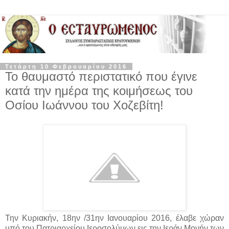
Τετάρτη 10 Φεβρουαρίου 2016
Το θαυμαστό περιστατικό που έγινε
κατά την ημέρα της κοιμήσεως του
Οσίου Ιωάννου του Χοζεβίτη!
Την Κυριακήν, 18ην /31ην Ιανουαρίου 2016, έλαβε χώραν
υπό του Πατριαρχείου Ιεροσολύμων εις την Ιεράν Μονήν των