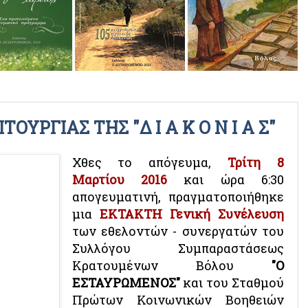
ΡΑΔΙΟΦΩΝΙΚΕΣ ΕΚΠΟΜΠΕΣ
ΒΙΝΤΕΟ
ΥΡΓΙΑΣ ΤΗΣ "Δ Ι Α Κ Ο Ν Ι Α Σ"
Χθες το απόγευμα,
Τρίτη 8
Μαρτίου 2016
και ώρα 6:30
απογευματινή, πραγματοποιήθηκε
μια
ΕΚΤΑΚΤΗ Γενική Συνέλευση
των εθελοντών - συνεργατών του
Συλλόγου Συμπαραστάσεως
Κρατουμένων Βόλου
"Ο
ΕΣΤΑΥΡΩΜΕΝΟΣ"
και του
Σταθμού
Πρώτων Κοινωνικών Βοηθειών