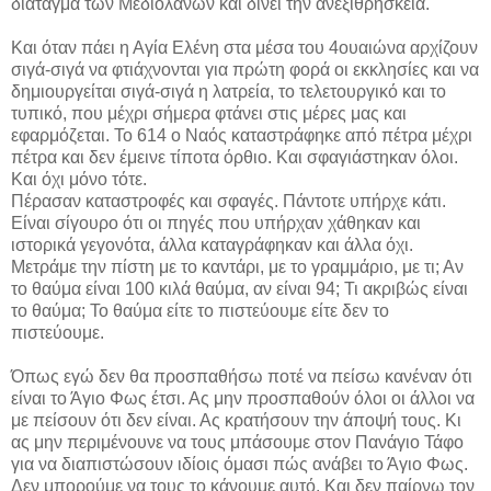
διάταγμα των Μεδιολάνων και δίνει την ανεξιθρησκεία.
Και όταν πάει η Αγία Ελένη στα μέσα του 4ουαιώνα αρχίζουν
σιγά-σιγά να φτιάχνονται για πρώτη φορά οι εκκλησίες και να
δημιουργείται σιγά-σιγά η λατρεία, το τελετουργικό και το
τυπικό, που μέχρι σήμερα φτάνει στις μέρες μας και
εφαρμόζεται. Το 614 ο Ναός καταστράφηκε από πέτρα μέχρι
πέτρα και δεν έμεινε τίποτα όρθιο. Και σφαγιάστηκαν όλοι.
Και όχι μόνο τότε.
Πέρασαν καταστροφές και σφαγές. Πάντοτε υπήρχε κάτι.
Είναι σίγουρο ότι οι πηγές που υπήρχαν χάθηκαν και
ιστορικά γεγονότα, άλλα καταγράφηκαν και άλλα όχι.
Μετράμε την πίστη με το καντάρι, με το γραμμάριο, με τι; Αν
το θαύμα είναι 100 κιλά θαύμα, αν είναι 94; Τι ακριβώς είναι
το θαύμα; Το θαύμα είτε το πιστεύουμε είτε δεν το
πιστεύουμε.
Όπως εγώ δεν θα προσπαθήσω ποτέ να πείσω κανέναν ότι
είναι το Άγιο Φως έτσι. Ας μην προσπαθούν όλοι οι άλλοι να
με πείσουν ότι δεν είναι. Ας κρατήσουν την άποψή τους. Κι
ας μην περιμένουνε να τους μπάσουμε στον Πανάγιο Τάφο
για να διαπιστώσουν ιδίοις όμασι πώς ανάβει το Άγιο Φως.
Δεν μπορούμε να τους το κάνουμε αυτό. Και δεν παίρνω τον