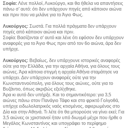
Σοφία:
Λένε πολλοί, Λυκούργο, και θα ήθελα να απαντήσεις
πάνω σ’ αυτό: ότι δεν υπάρχουν πηγές από κάποιον αιώνα
και πριν που να μιλάνε για το Άγιο Φως.
Λυκούργος:
Σωστά. Για πολλά πράγματα δεν υπάρχουν
πηγές από κάποιον αιώνα και πριν.
Σοφία: Βασίζονται σ’ αυτό και λένε ότι εφόσον δεν υπάρχουν
αναφορές για το Άγιο Φως πριν από τον 6ο αιώνα, άρα δεν
υπήρχε.
Λυκούργος:
Βεβαίως, δεν υπάρχουνε ιστορικές αναφορές
ούτε για την Ελλάδα, για την αρχαία Αθήνα, για όλους τους
αιώνες. Άρα κάποια στιγμή η αρχαία Αθήνα σταμάτησε να
υπάρχει. Δεν υπάρχουν αναφορές ούτε για την
Κωνσταντινούπολη, για όλους τους αιώνες, ούτε για το
Βυζάντιο, όπως ακριβώς εξελίχθηκε.
Άρα κι αυτό δεν υπήρξε. Και το σημαντικότερο: για 3,5
αιώνες πάνω στον Πανάγιο Τάφο και στο φρικτό Γολγοθά,
υπήρχε ειδωλολατρικός ναός κτισμένος, αφιερωμένος στο
Δία και στην Αθηνά. Τι λέτε ότι θα μπορούσε να γίνει εκεί; Για
3,5 αιώνες οι χριστιανοί ήταν υπό διωγμό μέχρι που ήρθε ο
Μεγάλος Κωνσταντίνος και υπογράφει το περίφημο