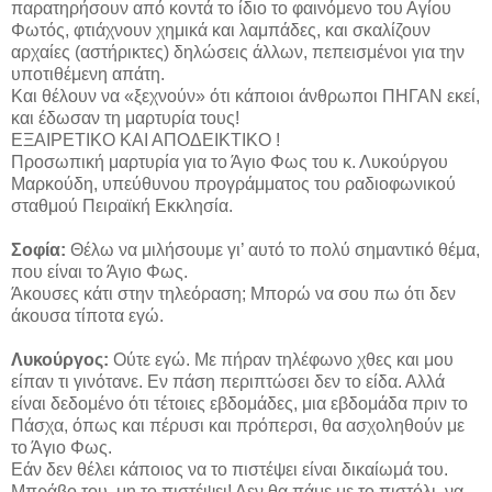
παρατηρήσουν από κοντά το ίδιο το φαινόμενο του Αγίου
Φωτός, φτιάχνουν χημικά και λαμπάδες, και σκαλίζουν
αρχαίες (αστήρικτες) δηλώσεις άλλων, πεπεισμένοι για την
υποτιθέμενη απάτη.
Και θέλουν να «ξεχνούν» ότι κάποιοι άνθρωποι ΠΗΓΑΝ εκεί,
και έδωσαν τη μαρτυρία τους!
ΕΞΑΙΡΕΤΙΚΟ ΚΑΙ ΑΠΟΔΕΙΚΤΙΚΟ !
Προσωπική μαρτυρία για το Άγιο Φως του κ. Λυκούργου
Μαρκούδη, υπεύθυνου προγράμματος του ραδιοφωνικού
σταθμού Πειραϊκή Εκκλησία.
Σοφία:
Θέλω να μιλήσουμε γι’ αυτό το πολύ σημαντικό θέμα,
που είναι το Άγιο Φως.
Άκουσες κάτι στην τηλεόραση; Μπορώ να σου πω ότι δεν
άκουσα τίποτα εγώ.
Λυκούργος:
Ούτε εγώ. Με πήραν τηλέφωνο χθες και μου
είπαν τι γινότανε. Εν πάση περιπτώσει δεν το είδα. Αλλά
είναι δεδομένο ότι τέτοιες εβδομάδες, μια εβδομάδα πριν το
Πάσχα, όπως και πέρυσι και πρόπερσι, θα ασχοληθούν με
το Άγιο Φως.
Εάν δεν θέλει κάποιος να το πιστέψει είναι δικαίωμά του.
Μπράβο του, μη το πιστέψει! Δεν θα πάμε με το πιστόλι, να