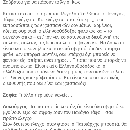
Σαββάτου για να πάρουν το Άγιο Φως.
Και κάτι ακόμα: το πρωί του Μεγάλου Σαββάτου ο Πανάγιος
Τάφος ελέγχεται. Και ελέγχεται από τέσσερις, τους
εκπροσώπους των χριστιανικών δογμάτων: αρμένιοι,
κόπτες συριανοί, ο ελληνορθόδοξος φύλακας και – το
συγκλονιστικό – απ’ τον γενικό αστυνομικό διευθυντή της
παλαιάς πόλεως της Ιερουσαλήμ. Τι ψάχνουνε; Να δουν ότι
είναι όλα τα καντήλια και τα κεριά σβηστά, ότι δεν υπάρχει
φιτίλι, δεν υπάρχει μαντήλι, δεν υπάρχει ό,τι μπορείς να
φανταστείς, σπίρτα, αναπτήρας… Τίποτα που να μπορείς να
ανάψεις φωτιά. Είναι εκεί ο Ελληνορθόδοξος και οι
αλλόδοξοι που κοιτάνε να δουν μήπως κάνει κανένα κόλπο
ο Έλληνας και κρύψει τίποτα. Και είναι και ο αστυνομικός
διευθυντής που δεν είναι καν χριστιανός!
Σοφία:
Τι άλλο περιμένει κανείς…;
Λυκούργος:
Το πιστοποιώ, λοιπόν, ότι είναι όλα σβηστά και
βγαίνουν έξω και σφραγίζουν τον Πανάγιο Τάφο – σαν
πρώτο έλεγχο.
Στον δεύτερο έλεγχο, όταν φτάσει ο Πατριάρχης μπροστά, θα
τού βγάλουν τα άμφια. Και θα πάει ο αστυνομικός