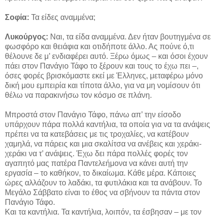
Σοφία:
Τα είδες αναμμένα;
Λυκούργος:
Ναι, τα είδα αναμμένα. Δεν ήταν βουτηγμένα σε
φωσφόρο και θειάφια και οτιδήποτε άλλο. Ας πούνε ό,τι
θέλουνε δε μ’ ενδιαφέρει αυτό. Ξέρω όμως – και όσοι έχουν
πάει στον Πανάγιο Τάφο το ξέρουν και τους το έχω πει –,
όσες φορές βρισκόμαστε εκεί με Έλληνες, μεταφέρω μόνο
δική μου εμπειρία και τίποτα άλλο, για να μη νομίσουν ότι
θέλω να παρακινήσω τον κόσμο σε πλάνη.
Μπροστά στον Πανάγιο Τάφο, πάνω απ’ την είσοδο
υπάρχουν πάρα πολλά καντήλια, τα οποία για να τα ανάψεις
πρέπει να τα κατεβάσεις με τις τροχαλίες, να κατέβουν
χαμηλά, να πάρεις και μια σκαλίτσα να ανέβεις και χεράκι-
χεράκι να τ’ ανάψεις. Έχω δει πάρα πολλές φορές τον
αγαπητό μας πατέρα Παντελεήμονα να κάνει αυτή την
εργασία – το καθήκον, το δικαίωμα. Κάθε μέρα. Κάποιες
ώρες αλλάζουν το λαδάκι, τα φυτιλάκια και τα ανάβουν. Το
Μεγάλο Σάββατο είναι το έθος να σβήνουν τα πάντα στον
Πανάγιο Τάφο.
Και τα καντήλια. Τα καντήλια, λοιπόν, τα έσβησαν – με τον