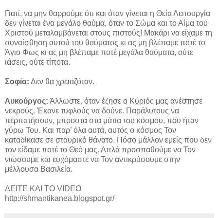
Γιατί, να μην θαρρούμε ότι και όταν γίνεται η Θεία Λειτουργία
δεν γίνεται ένα μεγάλο θαύμα, όταν το Σώμα και το Αίμα του
Χριστού μεταλαμβάνεται στους πιστούς! Μακάρι να είχαμε τη
συναίσθηση αυτού του θαύματος κι ας μη βλέπαμε ποτέ το
Άγιο Φως κι ας μη βλέπαμε ποτέ μεγάλα θαύματα, ούτε
ιάσεις, ούτε τίποτα.
Σοφία:
Δεν θα χρειαζόταν.
Λυκούργος:
Άλλωστε, όταν έζησε ο Κύριός μας ανέστησε
νεκρούς. Έκανε τυφλούς να δούνε. Παράλυτους να
περπατήσουν, μπροστά στα μάτια του κόσμου, που ήταν
γύρω Του. Και παρ’ όλα αυτά, αυτός ο κόσμος Τον
καταδίκασε σε σταυρικό θάνατο. Πόσο μάλλον εμείς που δεν
τον είδαμε ποτέ το Θεό μας. Απλά προσπαθούμε να Τον
νιώσουμε και ευχόμαστε να Τον αντικρύσουμε στην
μέλλουσα Βασιλεία.
ΔΕΙΤΕ ΚΑI TΟ VIDEO
http://shmantikanea.blogspot.gr/