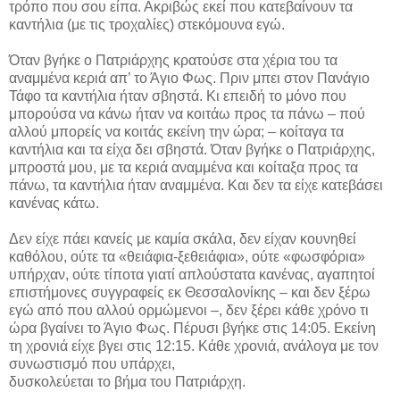
τρόπο που σου είπα. Ακριβώς εκεί που κατεβαίνουν τα
καντήλια (με τις τροχαλίες) στεκόμουνα εγώ.
Όταν βγήκε ο Πατριάρχης κρατούσε στα χέρια του τα
αναμμένα κεριά απ’ το Άγιο Φως. Πριν μπει στον Πανάγιο
Τάφο τα καντήλια ήταν σβηστά. Κι επειδή το μόνο που
μπορούσα να κάνω ήταν να κοιτάω προς τα πάνω – πού
αλλού μπορείς να κοιτάς εκείνη την ώρα; – κοίταγα τα
καντήλια και τα είχα δει σβηστά. Όταν βγήκε ο Πατριάρχης,
μπροστά μου, με τα κεριά αναμμένα και κοίταξα προς τα
πάνω, τα καντήλια ήταν αναμμένα. Και δεν τα είχε κατεβάσει
κανένας κάτω.
Δεν είχε πάει κανείς με καμία σκάλα, δεν είχαν κουνηθεί
καθόλου, ούτε τα «θειάφια-ξεθειάφια», ούτε «φωσφόρια»
υπήρχαν, ούτε τίποτα γιατί απλούστατα κανένας, αγαπητοί
επιστήμονες συγγραφείς εκ Θεσσαλονίκης – και δεν ξέρω
εγώ από που αλλού ορμώμενοι –, δεν ξέρει κάθε χρόνο τι
ώρα βγαίνει το Άγιο Φως. Πέρυσι βγήκε στις 14:05. Εκείνη
τη χρονιά είχε βγει στις 12:15. Κάθε χρονιά, ανάλογα με τον
συνωστισμό που υπάρχει,
δυσκολεύεται το βήμα του Πατριάρχη.