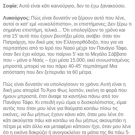
Σοφία:
Αυτό είναι κάτι καινούργιο, δεν το έχω ξανακούσει.
Λυκούργος:
Πώς είναι δυνατόν να ξέρουν αυτό που λένε,
αυτοί οι κατ’ εμέ «ευκολόπιστοι», οι επιστήμονες; Δεν ξέρω τι
σημαίνει επιστήμη, τελικά… Ότι υπολογίζουν το χρόνο και
στα 15’ αυτό που έχουν βουτήξει μέσα, ανάβει· όταν τον
Πατριάρχη, τον δικό μας τον Ελληνορθόδοξο, που για να
περπατήσει από το Ιερό του Ναού μέχρι τον Πανάγιο Τάφο,
όταν δεν έχει κόσμο, του παίρνει 5’ και το Μεγάλο Σάββατο
που – μόνο ο Ναός – έχει μέσα 15.000, εκεί συνωστισμένος
μπροστά, μπορεί να του πάρει 40-45’ περπάτημα! Μια
απόσταση που δεν ξεπερνάει τα 60 μέτρα.
Πώς είναι δυνατόν να υπολογίσουν το χρόνο; Αυτή είναι η
δική μου απορία! Το Άγιο Φως λοιπόν, εκείνη το φορά που
ήμουν μπροστά, έτσι άναψε τα καντήλια πάνω από τον
Πανάγιο Τάφο. Κι επειδή εγώ είμαι ο δυσκολόπιστος, είμαι
αυτός που όταν μου λένε για θαύματα κοιτάω πίσω τις
εικόνες, να δω μήπως έχουν κάνει κάτι, όταν μου λένε ότι
κάτι ακούγεται πάω και κοιτάω να δω μήπως ακουμπάει η
πέτρα με κάτι άλλο και μεταφέρει κάποιον ήχο, όταν μου λένε
ότι η εικόνα δακρύζει ή ανοιγοκλείνει τα μάτια της θα πάω 5-