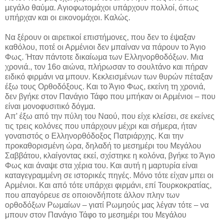
μεγάλο θαύμα. Αγιοφωτομάχοι υπάρχουν πολλοί, όπως
υπήρχαν και οι εικονομάχοι. Καλώς.
Να ξέρουν οι αιρετικοί επιστήμονες, που δεν το έψαξαν
καθόλου, ποτέ οι Αρμένιοι δεν μπαίναν να πάρουν το Άγιο
Φως. Ήταν πάντοτε δικαίωμα των Ελληνορθοδόξων. Μια
χρονιά., τον 16ο αιώνα, πλήρωσαν το σουλτάνο και πήραν
ειδικό φιρμάνι να μπουν. Κεκλεισμένων των θυρών πέταξαν
έξω τους Ορθοδόξους. Και το Άγιο Φως, εκείνη τη χρονιά,
δεν βγήκε στον Πανάγιο Τάφο που μπήκαν οι Αρμένιοι – που
είναι μονοφυσιτικό δόγμα.
Απ’ έξω από την πύλη του Ναού, που είχε κλείσει, σε εκείνες
τις τρεις κολόνες που υπάρχουν μέχρι και σήμερα, ήταν
γονατιστός ο Ελληνορθόδοξος Πατριάρχης. Και την
προκαθορισμένη ώρα, δηλαδή το μεσημέρι του Μεγάλου
Σαββάτου, κλαίγοντας εκεί, σχίστηκε η κολόνα, βγήκε το Άγιο
Φως και άναψε στα χέρια του. Και αυτή η μαρτυρία είναι
καταγεγραμμένη σε ιστορικές πηγές. Μόνο τότε είχαν μπει οι
Αρμένιοι. Και από τότε υπάρχει φιρμάνι, επί Τουρκοκρατίας,
που απαγόρευε σε οποιονδήποτε άλλον πλην των
ορθοδόξων Ρωμαίων – γιατί Ρωμηούς μας λέγαν τότε – να
μπουν στον Πανάγιο Τάφο το μεσημέρι του Μεγάλου