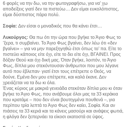
6 φορές να την δω, να την φωτογραφήσω, για να’ χω
αποδείξεις γιατί δεν τα πιστεύω… Δεν είμαι ευκολόπιστος,
είμαι δύσπιστος πάρα πολύ.
Σοφία:
Δεν είσαι ο μοναδικός που θα κάνει έτσι…
Λυκούργος:
Θα πω ότι την ώρα που βγήκε το Άγιο Φως το
’ξερα, τι συμβαίνει. Το Άγιο Φως βγαίνει, δεν λέω ότι «δεν
βγαίνει» – για να μην παρεξηγηθώ έτσι όπως το’ πα. Είτε το
πιστεύει κάποιος είτε όχι, είτε το δει είτε όχι, ΒΓΑΙΝΕΙ. Προς
δόξαν Θεού και όχι δική μας. Όταν βγήκε, λοιπόν, το Άγιο
Φως, δίπλα μου στεκόντουσαν άνθρωποι που μου λέγανε
αυτό που έβλεπαν· γιατί έτσι τους επέτρεπε ο Θεός, να
δούνε. Εμένα δεν μου επέτρεπε, και καλά έκανε. Δεν
χρειάζεται να τα δω κι όλα.
Ένας κύριος με μακριά γενειάδα στεκόταν δίπλα μου κι όταν
βγήκε το Άγιο Φως, που ανάβουμε όλοι μας τα 33 κεράκια
που κρατάμε – που δεν είναι βουτηγμένα πουθενά –, για
περίπου τρία λεπτά το Άγιο Φως δεν καίει, Σοφία. Και αν
πιάσεις τα 33 κεριά και τα κάνεις μασούρι και ανάψεις φωτιά,
η φλόγα δεν ξεπερνάει τα είκοσι εκατοστά σε ύψος.