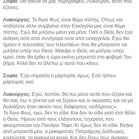
Σοφία:
Θα ήθελα να μας περιγράψεις, Λυκούργο, αυτό που
έζησες.
Λυκούργος:
Το Άγιο Φως είναι θέμα πίστης. Όπως και
οτιδήποτε άλλο συμβαίνει στην Εκκλησία μας είναι θέμα
πίστης. Εγώ θα μιλήσω μόνο για μένα. Γιατί ο Θεός δεν έχει
ανάγκη ούτε από συνήγορο ούτε από εισαγγελέα. Εγώ θα
ήμουν ο τελευταίος των τελευταίων που θα μπορούσε να
μιλήσει υπέρ του Θεού. Μακάρι ο Θεός να μιλήσει υπέρ
εμού, όταν θα έρθει η ώρα εκείνη μπροστά στο φοβερό Του
βήμα. Αλλά δεν το βλέπω μ’ αυτά που κάνω.
Σοφία:
Έχει σημασία η μαρτυρία, όμως. Εσύ ήσουν
μάρτυρας εκεί.
Λυκούργος:
Εγώ, λοιπόν, θα πω μόνο αυτά που έζησα και
θα σας πω τι γίνεται για να ξέρουν και οι ακροατές και να μη
δειλιάζουν όταν ακούν τους διάφορους «ειδήμονες».
Το Άγιο Φως, εγώ, δεν το είδα. Και δεν το είδα γιατί έτσι θέλει
ο Θεός. Ήμουν από τους ελάχιστους τυχερούς που
ακουμπούσα τον Πανάγιο Τάφο. Κι όμως δεν το είδα. Βγήκε
από μπροστά μου, ο μακαριστός Πατριάρχης Διόδωρος,
κρατώντας τα αναμμένα κεριά. Και δεν ξέρω πως άναψαν.