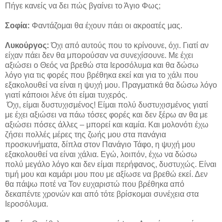
Πήγε κανείς να δει πώς βγαίνει το Άγιο Φως;
Σοφία:
Φαντάζομαι θα έχουν πάει οι ακροατές μας.
Λυκούργος:
Όχι από αυτούς που το κρίνουνε, όχι. Γιατί αν
είχαν πάει δεν θα μπορούσαν να συνεχίσουνε. Με έχει
αξιώσει ο Θεός να βρεθώ στα Ιεροσόλυμα και θα δώσω
λόγο για τις φορές που βρέθηκα εκεί και για το χάλι που
εξακολουθεί να είναι η ψυχή μου. Πραγματικά θα δώσω λόγο
γιατί κάποιοι λένε ότι είμαι τυχερός.
Όχι, είμαι δυστυχισμένος! Είμαι πολύ δυστυχισμένος γιατί
με έχει αξιώσει να πάω τόσες φορές και δεν ξέρω αν θα με
αξιώσει πόσες άλλες – μπορεί και καμία. Και μολονότι έχω
ζήσει πολλές μέρες της ζωής μου στα πανάγια
προσκυνήματα, δίπλα στον Πανάγιο Τάφο, η ψυχή μου
εξακολουθεί να είναι χάλια. Εγώ, λοιπόν, έχω να δώσω
πολύ μεγάλο λόγο και δεν είμαι περήφανος, δυστυχώς. Είναι
τιμή μου και καμάρι μου που με αξίωσε να βρεθώ εκεί. Δεν
θα πάψω ποτέ να Τον ευχαριστώ που βρέθηκα από
δεκαπέντε χρονών και από τότε βρίσκομαι συνέχεια στα
Ιεροσόλυμα.