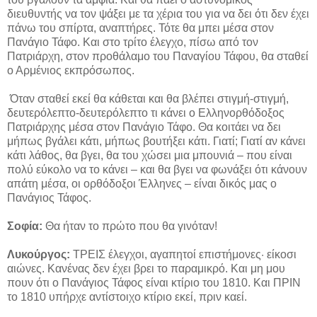
διευθυντής να τον ψάξει με τα χέρια του για να δει ότι δεν έχει
πάνω του σπίρτα, αναπτήρες. Τότε θα μπει μέσα στον
Πανάγιο Τάφο. Και στο τρίτο έλεγχο, πίσω από τον
Πατριάρχη, στον προθάλαμο του Παναγίου Τάφου, θα σταθεί
ο Αρμένιος εκπρόσωπος.
Όταν σταθεί εκεί θα κάθεται και θα βλέπει στιγμή-στιγμή,
δευτερόλεπτο-δευτερόλεπτο τι κάνει ο Ελληνορθόδοξος
Πατριάρχης μέσα στον Πανάγιο Τάφο. Θα κοιτάει να δει
μήπως βγάλει κάτι, μήπως βουτήξει κάτι. Γιατί; Γιατί αν κάνει
κάτι λάθος, θα βγει, θα του χώσει μια μπουνιά – που είναι
πολύ εύκολο να το κάνει – και θα βγει να φωνάξει ότι κάνουν
απάτη μέσα, οι ορθόδοξοι Έλληνες – είναι δικός μας ο
Πανάγιος Τάφος.
Σοφία:
Θα ήταν το πρώτο που θα γινόταν!
Λυκούργος:
ΤΡΕΙΣ έλεγχοι, αγαπητοί επιστήμονες· είκοσι
αιώνες. Κανένας δεν έχει βρει το παραμικρό. Και μη μου
πουν ότι ο Πανάγιος Τάφος είναι κτίριο του 1810. Και ΠΡΙΝ
το 1810 υπήρχε αντίστοιχο κτίριο εκεί, πριν καεί.