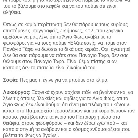
του το βάλουμε στο κεφάλι και να του πούμε ότι είναι
αλήθεια.
Όπως σε καμία περίπτωση δεν θα πάρουμε τους κυρίους
επιστήμονες, συγγραφείς, ειδήμονες, κ.τ.λ. που ξαφνικά
αρχίζουν να μας λένε ότι το Άγιο Φως ανάβει με το
φωσφόρο, για να τους πούμε «Ελάτε εσείς, να πάμε στον
Πανάγιο Τάφο να δώσετε τα δικά σας κεριά». Όχι, αγαπητέ!
Δεν θα σας πάρουμε να πάτε στον Πανάγιο Τάφο, δεν σας
θέλουμε στον Πανάγιο Τάφο. Είναι θέμα πίστης κι αν
κάποιος δεν το πιστεύει είναι δικαίωμά του.
Σοφία:
Πες μας τι έγινε για να μπούμε στο κλίμα.
Λυκούργος:
Ξαφνικά έχουν αρχίσει πάλι να βγαίνουν και να
λένε τις όποιες βλακείες και αηδίες για το Άγιο Φως, ότι το
Άγιο Φως δεν είναι θαύμα, ότι είναι μια πλάνη που κάνουν
κάτω, στο Πατριαρχείο Ιεροσολύμων και ότι κοροϊδεύουν τον
κόσμο, γιατί βουτάνε τα κεριά του Πατριάρχη μέσα στα
θειάφια, στους φωσφόρους – και δεν ξέρω εγώ πού – και
κάποια στιγμή τα ανάβουν και ο κόσμος ενθουσιάζεται που
βλέπει το Φως να βγαίνει.