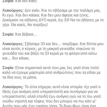
Σοφία:
Και δεν καίει;
Λυκούργος:
Δεν καίει. Και το σβήσαμε με την παλάμη μας.
Κι εγώ. Και δεν κάηκα. Και δεν μου άφησε και ίχνος.
Δοκίμασε να σβήσεις ΔΥΟ κεριά, όχι 33! Να τα σβήσεις με το
χέρι. Θα καείς, θα τσιρίξεις!
Σοφία:
Και βέβαια…
Λυκούργος:
Σβήσαμε 33 και δεν… τσιρίξαμε. Και δίπλα μου
είναι αυτός ο κύριος, με τη μακριά γενειάδα· σηκώνει τη
γενειάδα του και βάζει τα 33 κεριά με τη φλόγα από κάτω
και… δεν κάηκε.
Σοφία:
Είναι σημαντικό αυτό που μας λες γιατί είναι πολύ
καλό να έχουμε μαρτυρία από ανθρώπους που τα είδαν με
τα ίδια τους τα μάτια.
Λυκούργος:
Το είπα σήμερα, αυτό είναι ιστορία· όχι γιατί ο
Θεός έχει ανάγκη από υπερασπιστή και συνήγορο για να
υπερασπιστεί, αλλά επειδή έχω ανάγκη εγώ να το πω γιατί
νιώθω ντροπή και τύψεις που δεν μπορώ να πω κάτι γι’
Αυτόν που μάς έχει χαρίσει τόσα. Το Άγιο Φως είναι ένα