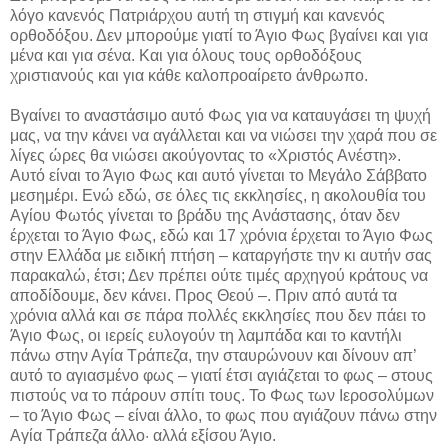
λόγο κανενός Πατριάρχου αυτή τη στιγμή και κανενός
ορθοδόξου. Δεν μπορούμε γιατί το Άγιο Φως βγαίνει και για
μένα και για σένα. Και για όλους τους ορθοδόξους
χριστιανούς και για κάθε καλοπροαίρετο άνθρωπο.
Βγαίνει το αναστάσιμο αυτό Φως για να καταυγάσει τη ψυχή
μας, να την κάνει να αγάλλεται και να νιώσει την χαρά που σε
λίγες ώρες θα νιώσει ακούγοντας το «Χριστός Ανέστη».
Αυτό είναι το Άγιο Φως και αυτό γίνεται το Μεγάλο Σάββατο
μεσημέρι. Ενώ εδώ, σε όλες τις εκκλησίες, η ακολουθία του
Αγίου Φωτός γίνεται το βράδυ της Ανάστασης, όταν δεν
έρχεται το Άγιο Φως, εδώ και 17 χρόνια έρχεται το Άγιο Φως
στην Ελλάδα με ειδική πτήση – καταργήστε την κι αυτήν σας
παρακαλώ, έτσι; Δεν πρέπει ούτε τιμές αρχηγού κράτους να
αποδίδουμε, δεν κάνει. Προς Θεού –. Πριν από αυτά τα
χρόνια αλλά και σε πάρα πολλές εκκλησίες που δεν πάει το
Άγιο Φως, οι ιερείς ευλογούν τη λαμπάδα και το καντήλι
πάνω στην Αγία Τράπεζα, την σταυρώνουν και δίνουν απ’
αυτό το αγιασμένο φως – γιατί έτσι αγιάζεται το φως – στους
πιστούς να το πάρουν σπίτι τους. Το Φως των Ιεροσολύμων
– το Άγιο Φως – είναι άλλο, το φως που αγιάζουν πάνω στην
Αγία Τράπεζα άλλο· αλλά εξίσου Άγιο.