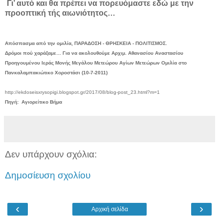
Γι’ αυτό και θα πρέπει να πορευόμαστε εδώ με την
προοπτική τής αιωνιότητος…
Απόσπασμα από την ομιλία, ΠΑΡΑΔΟΣΗ - ΘΡΗΣΚΕΙΑ - ΠΟΛΙΤΙΣΜΟΣ.
Δρόμοι πού χαράξαμε… Για να ακολουθούμε Αρχιμ. Αθανασίου Αναστασίου
Προηγουμένου Ιεράς Μονής Μεγάλου Μετεώρου Αγίων Μετεώρων Ομιλία στο
Πανκαλαμπακιώτικο Χοροστάσι (10-7-2011)
http://ekdoseisxrysopigi.blogspot.gr/2017/08/blog-post_23.html?m=1
Πηγή: Αγιορείτικο Βήμα
Δεν υπάρχουν σχόλια:
Δημοσίευση σχολίου
‹
›
Αρχική σελίδα