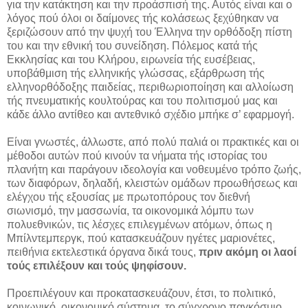
για την κατάκτηση και την προάσπισή της. Αυτός είναι και ο
λόγος πού όλοι οι δαίμονες τής κολάσεως ξεχύθηκαν να
ξεριζώσουν από την ψυχή του Έλληνα την ορθόδοξη πίστη
του και την εθνική του συνείδηση. Πόλεμος κατά τής
Εκκλησίας και του Κλήρου, ειρωνεία τής ευσέβειας,
υποβάθμιση τής ελληνικής γλώσσας, εξάρθρωση τής
ελληνορθόδοξης παιδείας, περιθωριοποίηση και αλλοίωση
τής πνευματικής κουλτούρας και του πολιτισμού μας και
κάδε άλλο αντίθεο και αντεθνικό σχέδιο μπήκε σ’ εφαρμογή.
Είναι γνωστές, άλλωστε, από πολύ παλιά οι πρακτικές και οι
μέθοδοι αυτών πού κινούν τα νήματα τής ιστορίας του
πλανήτη και παράγουν ιδεολογία και νοθευμένο τρόπο ζωής,
των διαφόρων, δηλαδή, κλειστών ομάδων προωθήσεως και
ελέγχου τής εξουσίας με πρωτοπόρους τον διεθνή
σιωνισμό, την μασσωνία, τα οικονομικά λόμπυ των
πολυεθνικών, τις λέσχες επιλεγμένων ατόμων, όπως η
Μπίλντεμπεργκ, πού κατασκευάζουν ηγέτες μαριονέτες,
πειθήνια εκτελεστικά όργανα δικά τους,
πριν ακόμη οι λαοί
τούς επιλέξουν και τούς ψηφίσουν.
Προεπιλέγουν και προκατασκευάζουν, έτσι, το πολιτικό,
κοινωνικό, οικονομικό σύστημα, το σύγχρονο παγκόσμιο