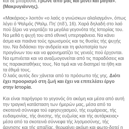
και δε μπορούνε.
Τρώνε από μάς και μένει και μαγιά».
(Μακρυγιάννης).
«Μακάριος» λοιπόν «ο λαός ο γινώσκων αλαλαγμόν», όπως
λέγει ό Ψαλμός (Ψαλμ. Πη' (πδ'), 16). Χαρά δηλαδή στο λαό
πού ξέρει να γιορτάζει τα μεγάλα γεγονότα τής Ιστορίας του.
Να μεθά η ψυχή του από εθνική υπερηφάνεια. Να κάνει
άσμα και παιάνα τούς ηρωισμούς και τις θυσίες τής ψυχής
του. Να διδάσκει την ανδρεία και τη φιλοπατρία των
προγόνων του και να φρονηματίζει τις γενεές πού έρχονται.
Να εμπνέεται και να αναζωογονείται από τις παραδόσεις και
τις παρακαταθήκες τους. Να τιμά και να διατηρεί τα ήθη και
τα έθιμά τους.
Ο λαός αυτός δεν χάνεται από το πρόσωπο τής γης.
Διότι
έχει προορισμό στη ζωή και έχει να επιτελέσει έργο
στην Ιστορία.
Και είναι παρήγορο το γεγονός ότι ακόμη και μέσα από αυτή
την τραγική κατάσταση των ήμερών μας, μέσα από τα
σκοτεινά σύννεφα τού εφησυχασμού, τής ευμάρειας, τής
ευδαιμονίας, τής άνεσης, τής ευζωίας και τής αυτάρκειας•
μέσα από τα σκοτεινά σύννεφα τής λησμοσύνης, τής
άρνησης και τής απαξίας, θερμαίνει ακόμη και φωτο-δοτεί η