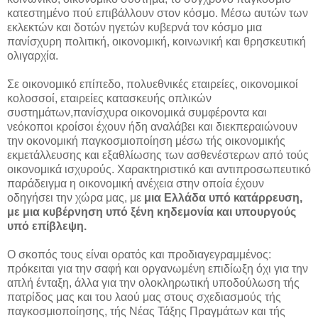
κατεστημένο πού επιβάλλουν στον κόσμο. Μέσω αυτών των
εκλεκτών και δοτών ηγετών κυβερνά τον κόσμο μια
πανίσχυρη πολιτική, οικονομική, κοινωνική και θρησκευτική
ολιγαρχία.
Σε οικονομικό επίπεδο, πολυεθνικές εταιρείες, οικονομικοί
κολοσσοί, εταιρείες κατασκευής οπλικών
συστημάτων,πανίσχυρα οικονομικά συμφέροντα και
νεόκοποι κροίσοι έχουν ήδη αναλάβει και διεκπεραιώνουν
την οκονομική παγκοσμιοποίηση μέσω τής οικονομικής
εκμετάλλευσης και εξαθλίωσης των ασθενέστερων από τούς
οικονομικά ισχυρούς. Χαρακτηριστικό και αντιπροσωπευτικό
παράδειγμα η οικονομική ανέχεια στην οποία έχουν
οδηγήσει την χώρα μας, με
μια Ελλάδα υπό κατάρρευση,
με μια κυβέρνηση υπό ξένη κηδεμονία και υπουργούς
υπό επίβλεψη.
Ο σκοπός τους είναι ορατός και προδιαγεγραμμένος:
πρόκειται για την σαφή και οργανωμένη επιδίωξη όχι για την
απλή ένταξη, άλλα για την ολοκληρωτική υποδούλωση τής
πατρίδος μας και του λαού μας στους σχεδιασμούς τής
παγκοσμιοποίησης, τής Νέας Τάξης Πραγμάτων και τής