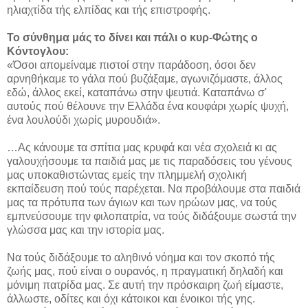
ηλιαχτίδα τής ελπίδας και τής επιστροφής.
Το σύνθημα μάς το δίνει και πάλι ο κυρ-Φώτης ο
Κόντογλου:
«Όσοι απομείναμε πιστοί στην παράδοση, όσοι δεν
αρνηθήκαμε το γάλα πού βυζάξαμε, αγωνιζόμαστε, άλλος
εδώ, άλλος εκεί, καταπάνω στην ψευτιά. Καταπάνω σ'
αυτούς πού θέλουνε την Ελλάδα ένα κουφάρι χωρίς ψυχή,
ένα λουλούδι χωρίς μυρουδιά».
…Ας κάνουμε τα σπίτια μας κρυφά και νέα σχολειά κι ας
γαλουχήσουμε τα παιδιά μας με τις παραδόσεις του γένους
μας υποκαθιστώντας εμείς την πλημμελή σχολική
εκπαίδευση πού τούς παρέχεται. Να προβάλουμε στα παιδιά
μας τα πρότυπα των άγιων και των ηρώων μας, να τούς
εμπνεύσουμε την φιλοπατρία, να τούς διδάξουμε σωστά την
γλώσσα μας και την ιστορία μας.
Να τούς διδάξουμε το αληθινό νόημα και τον σκοπό τής
ζωής μας, πού είναι ο ουρανός, η πραγματική δηλαδή και
μόνιμη πατρίδα μας. Σε αυτή την πρόσκαιρη ζωή είμαστε,
άλλωστε, οδίτες και όχι κάτοικοι και ένοικοι τής γης.