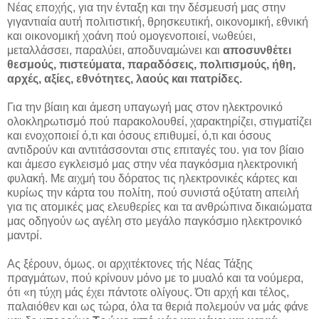
Νέας εποχής, για την ένταξη και την δέσμευσή μας στην
γιγαντιαία αυτή πολιτιστική, θρησκευτική, οικονομική, εθνική
και οικονομική χοάνη πού ομογενοποιεί, νωθεύει,
μεταλλάσσει, παραλύει, αποδυναμώνει και
αποσυνθέτει
θεσμούς, πιστεύματα, παραδόσεις, πολιτισμούς, ήθη,
αρχές, αξίες, εθνότητες, λαούς και πατρίδες.
Για την βίαιη και άμεση υπαγωγή μας στον ηλεκτρονικό
ολοκληρωτισμό πού παρακολουθεί, χαρακτηρίζει, στιγματίζει
και ενοχοποιεί ό,τι και όσους επιθυμεί, ό,τι και όσους
αντιδρούν και αντιτάσσονται στις επιταγές του. για τον βίαιο
και άμεσο εγκλεισμό μας στην νέα παγκόσμια ηλεκτρονική
φυλακή. Με αιχμή του δόρατος τις ηλεκτρονικές κάρτες και
κυρίως την κάρτα του πολίτη, πού συνιστά οξύτατη απειλή
για τις ατομικές μας ελευθερίες και τα ανθρώπινα δικαιώματα
μας οδηγούν ως αγέλη στο μεγάλο παγκόσμιο ηλεκτρονικό
μαντρί.
Ας ξέρουν, όμως. οι αρχιτέκτονες τής Νέας Τάξης
πραγμάτων, πού κρίνουν μόνο με το μυαλό και τα νούμερα,
ότι «η τύχη μάς έχει πάντοτε ολίγους. Ότι αρχή και τέλος,
παλαιόθεν και ως τώρα, όλα τα θεριά πολεμούν να μάς φάνε