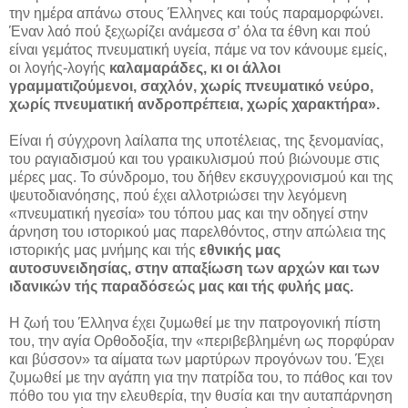
την ημέρα απάνω στους Έλληνες και τούς παραμορφώνει.
Έναν λαό πού ξεχωρίζει ανάμεσα σ’ όλα τα έθνη και πού
είναι γεμάτος πνευματική υγεία, πάμε να τον κάνουμε εμείς,
οι λογής-λογής
καλαμαράδες, κι οι άλλοι
γραμματιζούμενοι, σαχλόν, χωρίς πνευματικό νεύρο,
χωρίς πνευματική ανδροπρέπεια, χωρίς χαρακτήρα».
Είναι ή σύγχρονη λαίλαπα της υποτέλειας, της ξενομανίας,
του ραγιαδισμού και του γραικυλισμού πού βιώνουμε στις
μέρες μας. Το σύνδρομο, του δήθεν εκσυγχρονισμού και της
ψευτοδιανόησης, πού έχει αλλοτριώσει την λεγόμενη
«πνευματική ηγεσία» του τόπου μας και την οδηγεί στην
άρνηση του ιστορικού μας παρελθόντος, στην απώλεια της
ιστορικής μας μνήμης και τής
εθνικής μας
αυτοσυνειδησίας, στην απαξίωση των αρχών και των
ιδανικών τής παραδόσεώς μας και τής φυλής μας.
Η ζωή του Έλληνα έχει ζυμωθεί με την πατρογονική πίστη
του, την αγία Ορθοδοξία, την «περιβεβλημένη ως πορφύραν
και βύσσον» τα αίματα των μαρτύρων προγόνων του. Έχει
ζυμωθεί με την αγάπη για την πατρίδα του, το πάθος και τον
πόθο του για την ελευθερία, την θυσία και την αυταπάρνηση