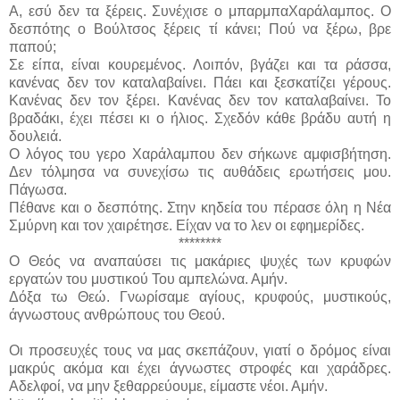
Α, εσύ δεν τα ξέρεις. Συνέχισε ο μπαρμπαΧαράλαμπος. Ο
δεσπότης ο Βούλτσος ξέρεις τί κάνει; Πού να ξέρω, βρε
παπού;
Σε είπα, είναι κουρεμένος. Λοιπόν, βγάζει και τα ράσσα,
κανένας δεν τον καταλαβαίνει. Πάει και ξεσκατίζει γέρους.
Κανένας δεν τον ξέρει. Κανένας δεν τον καταλαβαίνει. Το
βραδάκι, έχει πέσει κι ο ήλιος. Σχεδόν κάθε βράδυ αυτή η
δουλειά.
Ο λόγος του γερο Χαράλαμπου δεν σήκωνε αμφισβήτηση.
Δεν τόλμησα να συνεχίσω τις αυθάδεις ερωτήσεις μου.
Πάγωσα.
Πέθανε και ο δεσπότης. Στην κηδεία του πέρασε όλη η Νέα
Σμύρνη και τον χαιρέτησε. Είχαν να το λεν οι εφημερίδες.
********
Ο Θεός να αναπαύσει τις μακάριες ψυχές των κρυφών
εργατών του μυστικού Του αμπελώνα. Αμήν.
Δόξα τω Θεώ. Γνωρίσαμε αγίους, κρυφούς, μυστικούς,
άγνωστους ανθρώπους του Θεού.
Οι προσευχές τους να μας σκεπάζουν, γιατί ο δρόμος είναι
μακρύς ακόμα και έχει άγνωστες στροφές και χαράδρες.
Αδελφοί, να μην ξεθαρρεύουμε, είμαστε νέοι. Αμήν.