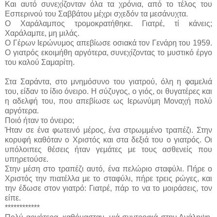
Και αυτό συνεχίζονταν όλα τα χρόνια, από το τέλος του
Εσπερινού του Σαββάτου μέχρι σχεδόν τα μεσάνυχτα.
Ο Χαράλαμπος τρομοκρατήθηκε. Γιατρέ, τί κάνεις;
Χαράλαμπε, μη μιλάς.
Ο Γέρων Ιερώνυμος απεβίωσε οσιακά τον Γενάρη του 1959.
Ο γιατρός εκοιμήθη αργότερα, συνεχίζοντας το μυστικό έργο
του καλού Σαμαρίτη.
Στα Σαράντα, στο μνημόσυνο του γιατρού, όλη η φαμελιά
του, είδαν το ίδιο όνειρο. Η σύζυγος, ο γιός, οι θυγατέρες και
η αδελφή του, που απεβίωσε ως Ιερωνύμη Μοναχή πολύ
αργότερα.
Ποιό ήταν το όνειρο;
Ήταν σε ένα φωτεινό μέρος, ένα στρωμμένο τραπέζι. Στην
κορυφή καθόταν ο Χριστός και στα δεξιά του ο γιατρός. Οι
υπόλοιπες θέσεις ήταν γεμάτες με τους ασθενείς που
υπηρετούσε.
Στην μέση στο τραπέζι αυτό, ένα πελώριο σταφύλι. Πήρε ο
Χριστός την πιατέλλα με το σταφύλι, πήρε τρεις ρώγες, και
την έδωσε στον γιατρό: Γιατρέ, πάρ το να το μοιράσεις, τον
είπε.
************