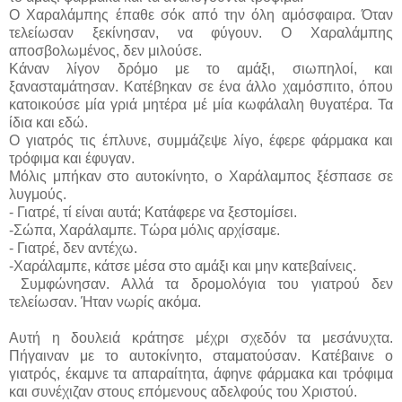
Ο Χαραλάμπης έπαθε σόκ από την όλη αμόσφαιρα. Όταν
τελείωσαν ξεκίνησαν, να φύγουν. Ο Χαραλάμπης
αποσβολωμένος, δεν μιλούσε.
Κάναν λίγον δρόμο με το αμάξι, σιωπηλοί, και
ξανασταμάτησαν. Κατέβηκαν σε ένα άλλο χαμόσπιτο, όπου
κατοικούσε μία γριά μητέρα μέ μία κωφάλαλη θυγατέρα. Τα
ίδια και εδώ.
Ο γιατρός τις έπλυνε, συμμάζεψε λίγο, έφερε φάρμακα και
τρόφιμα και έφυγαν.
Μόλις μπήκαν στο αυτοκίνητο, ο Χαράλαμπος ξέσπασε σε
λυγμούς.
- Γιατρέ, τί είναι αυτά; Κατάφερε να ξεστομίσει.
-Σώπα, Χαράλαμπε. Τώρα μόλις αρχίσαμε.
- Γιατρέ, δεν αντέχω.
-Χαράλαμπε, κάτσε μέσα στο αμάξι και μην κατεβαίνεις.
Συμφώνησαν. Αλλά τα δρομολόγια του γιατρού δεν
τελείωσαν. Ήταν νωρίς ακόμα.
Αυτή η δουλειά κράτησε μέχρι σχεδόν τα μεσάνυχτα.
Πήγαιναν με το αυτοκίνητο, σταματούσαν. Κατέβαινε ο
γιατρός, έκαμνε τα απαραίτητα, άφηνε φάρμακα και τρόφιμα
και συνέχιζαν στους επόμενους αδελφούς του Χριστού.