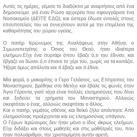
Αυτές τις ημέρες, γέμισε το διαδύκτιο με αναρτήσεις από ένα
δημοσιεύμα γιά έναν Ρώσο αρχιερέα που σφουγγάρισε ένα
Νοσοκομείο (ΔΕΙΤΕ ΕΔΩ), και ύστερα έδωσε εντολές στους
επι/υποτελείς του να συνεχίσουν αυτοί με την επιμέλεια της
καθαριότητας του χώρου υγείας.
Ο πατήρ Ιερώνυμος της Αναλήψεως στην Αθήνα, ο
Σιμωνοπετρίτης ο Όσιος του Θεού, ήταν ιδιαίτερα
ελεήμων.Είχε ένα συρτάρι όπου έβαζε ό,τι του έδιναν, και
έβγαζε να δώσει ό,τι έπιανε το χέρι του, χωρίς να τα κοιτάζει.
Ήξερε όμως απόλυτα και τί έβαζε και τί έδινε.
Μία φορά, ο μακαρίτης ο Γερο Γελάσιος, ως Επίτροπος του
Μοναστηριού, βρέθηκε στο Μετόχι και έβαλε τις φωνές στον
Άγιο Γέροντα, γιατί τάχα είναι πολλές ελεημοσύνες που δίνει
και ξοδεύει τα χρήματα του Μοναστηριού. Αλλοιώς
σκεφτόταν ο ένας, αλλοιώς σκεφτόταν ο άλλος.
Και ο πατήρ, γεμάτος σθένος και θεϊκό ζήλο απάντησε: Από
ελεημοσύνας προέρχονται και εις ελεημοσύνας υπάγουν.
Ο Γέρων Ιερώνυμος δεν ήταν μόνο ο ίδος άκρως ελεήμων.
Είχε διδάξει και στους μαθητές και στις μαθήτριές του, που
ήταν πολυάριθμοι, την χριστομίμητη αυτήν αρετή.