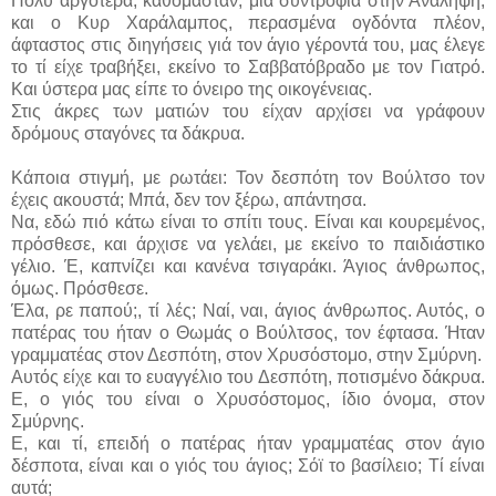
Πολύ αργότερα, καθόμασταν, μιά συντροφιά στην Ανάληψη,
και ο Κυρ Χαράλαμπος, περασμένα ογδόντα πλέον,
άφταστος στις διηγήσεις γιά τον άγιο γέροντά του, μας έλεγε
το τί είχε τραβήξει, εκείνο το Σαββατόβραδο με τον Γιατρό.
Και ύστερα μας είπε το όνειρο της οικογένειας.
Στις άκρες των ματιών του είχαν αρχίσει να γράφουν
δρόμους σταγόνες τα δάκρυα.
Κάποια στιγμή, με ρωτάει: Τον δεσπότη τον Βούλτσο τον
έχεις ακουστά; Μπά, δεν τον ξέρω, απάντησα.
Να, εδώ πιό κάτω είναι το σπίτι τους. Είναι και κουρεμένος,
πρόσθεσε, και άρχισε να γελάει, με εκείνο το παιδιάστικο
γέλιο. Έ, καπνίζει και κανένα τσιγαράκι. Άγιος άνθρωπος,
όμως. Πρόσθεσε.
Έλα, ρε παπού;, τί λές; Ναί, ναι, άγιος άνθρωπος. Αυτός, ο
πατέρας του ήταν ο Θωμάς ο Βούλτσος, τον έφτασα. Ήταν
γραμματέας στον Δεσπότη, στον Χρυσόστομο, στην Σμύρνη.
Αυτός είχε και το ευαγγέλιο του Δεσπότη, ποτισμένο δάκρυα.
Ε, ο γιός του είναι ο Χρυσόστομος, ίδιο όνομα, στον
Σμύρνης.
Ε, και τί, επειδή ο πατέρας ήταν γραμματέας στον άγιο
δέσποτα, είναι και ο γιός του άγιος; Σόϊ το βασίλειο; Τί είναι
αυτά;