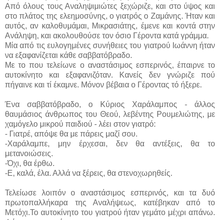
Από όλους τους Αναληψιμιώτες ξεχώριζε, και στο ύψος και
στο πλάτος της ελεημοσύνης, ο γιατρός ο Ζαμάνης. Ήταν και
αυτός, αν καλοθυμάμαι, Μικρασιάτης, έμενε και κοντά στην
Ανάληψη, και ακολουθούσε τον όσιο Γέροντα κατά γράμμα.
Μία από τις ευλογημένες συνήθειες του γιατρού Ιωάννη ήταν
να εξαφανίζεται κάθε σαββατόβραδο.
Με το που τελείωνε ο αναστάσιμος εσπερινός, έπαιρνε το
αυτοκίνητο και εξαφανιζόταν. Κανείς δεν γνώριζε πού
πήγαινε και τί έκαμνε. Μόνον βέβαια ο Γέροντας τό ήξερε.
Ένα σαββατόβραδο, ο Κύριος Χαράλαμπος - άλλος
θαυμάσιος άνθρωπος του Θεού, λεβέντης Ρουμελιώτης, με
χαμόγελο μικρού παιδιού - λέει στον γιατρό:
- Γιατρέ, απόψε θα με πάρεις μαζί σου.
-Χαράλαμπε, μην έρχεσαι, δεν θα αντέξεις, θα το
μετανοιώσεις.
-Όχι, θα έρθω.
-Ε, καλά, έλα. Αλλά να ξέρεις, θα στενοχωρηθείς.
Τελείωσε λοιπόν ο αναστάσιμος εσπερινός, και τα δυό
πρωτοπαλλήκαρα της Αναλήψεως, κατέβηκαν από το
Μετόχι.Το αυτοκίνητο του γιατρού ήταν γεμάτο μέχρι απάνω.