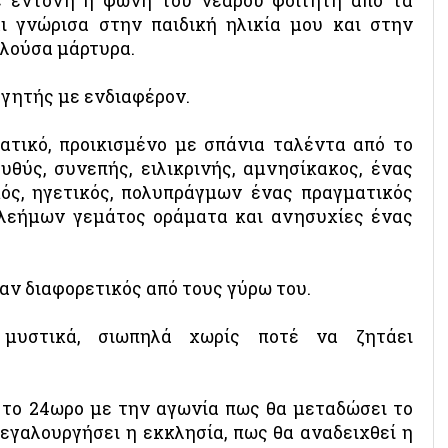
ε έντονη η φωνή του νεαρού φοιτητή από τα
ι γνώρισα στην παιδική ηλικία μου και στην
αλούσα μάρτυρα.
θηγητής με ενδιαφέρον.
ατικό, προικισμένο με σπάνια ταλέντα από το
υθύς, συνεπής, ειλικρινής, αμνησίκακος, ένας
ός, ηγετικός, πολυπράγμων ένας πραγματικός
ελεήμων γεμάτος οράματα και ανησυχίες ένας
αν διαφορετικός από τους γύρω του.
μυστικά, σιωπηλά χωρίς ποτέ να ζητάει
 το 24ωρο με την αγωνία πως θα μεταδώσει το
εγαλουργήσει η εκκλησία, πως θα αναδειχθεί η