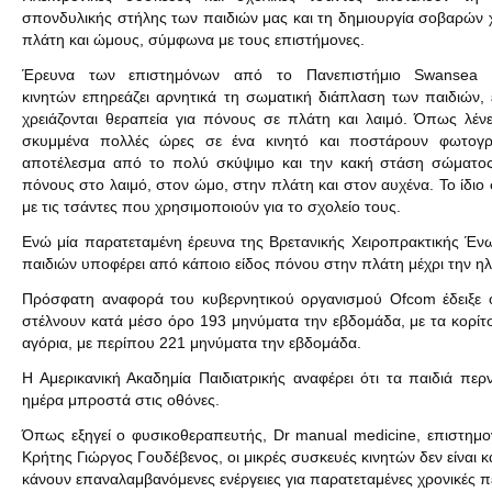
σπονδυλικής στήλης των παιδιών μας και τη δημιουργία σοβαρών 
πλάτη και ώμους, σύμφωνα με τους επιστήμονες.
Έρευνα των επιστημόνων από το Πανεπιστήμιο Swansea α
κινητών επηρεάζει αρνητικά τη σωματική διάπλαση των παιδιών, 
χρειάζονται θεραπεία για πόνους σε πλάτη και λαιμό. Όπως λένε 
σκυμμένα πολλές ώρες σε ένα κινητό και ποστάρουν φωτογρ
αποτέλεσμα από το πολύ σκύψιμο και την κακή στάση σώματος
πόνους στο λαιμό, στον ώμο, στην πλάτη και στον αυχένα. Το ίδιο
με τις τσάντες που χρησιμοποιούν για το σχολείο τους.
Ενώ μία παρατεταμένη έρευνα της Βρετανικής Χειροπρακτικής Έν
παιδιών υποφέρει από κάποιο είδος πόνου στην πλάτη μέχρι την ηλι
Πρόσφατη αναφορά του κυβερνητικού οργανισμού Ofcom έδειξε ότ
στέλνουν κατά μέσο όρο 193 μηνύματα την εβδομάδα, με τα κορίτ
αγόρια, με περίπου 221 μηνύματα την εβδομάδα.
Η Αμερικανική Ακαδημία Παιδιατρικής αναφέρει ότι τα παιδιά πε
ημέρα μπροστά στις οθόνες.
Όπως εξηγεί ο φυσικοθεραπευτής, Dr manual medicine, επιστημο
Κρήτης Γιώργος Γουδέβενος, οι μικρές συσκευές κινητών δεν είναι 
κάνουν επαναλαμβανόμενες ενέργειες για παρατεταμένες χρονικές π