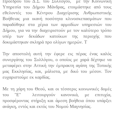
Προέδρου του Δ.Σ. του Συλλόγου, με την Κοινωνική
Υπηρεσία του Δήμου Μάνδρας, ετοιμάστηκε από τους
εθελοντές του Κέντρου Διαχείρισης Ανθρωπιστικής
Βοήθειας μια ικανή ποσότητα κλινοσκεπασμάτων που
παραδόθηκε στα χέρια των αρμοδίων υπηρεσιών του
Δήμου, για να την διαχειριστούν με τον καλύτερο τρόπο
υπέρ των δεκάδων κατοίκων της περιοχής που
δοκιμάστηκαν σκληρά προ ολίγων ημερών. Τ
Την αποστολή αυτή την έφερε εις πέρας ένας καλός
συνεργάτης του Συλλόγου, ο οποίος με χαρά δέχτηκε να
μεταφέρει στην Αττική την έμπρακτη αγάπη της Τοπικής
μας Εκκλησίας, και, μάλιστα, με δικό του μέσον. Τον
ευχαριστούμε εκ καρδίας.
Με τη χάρη του Θεού, και οι τέσσερις κοινωνικές δομές
του "Ε" λειτουργούν κανονικά, με επιτυχία,
προσφέροντας στήριξη και άμεση βοήθεια όπου υπάρξει
ανάγκη, εντός και εκτός του Νομού Μαγνησίας.