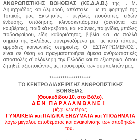
ΑΝΘΡΩΠΙΣΤΙΚΗΣ ΒΟΗΘΕΙΑΣ (ΚΕ.Δ.Α.Β.)
της Ι. Μ.
Δημητριάδος και Αλμυρού, απέστειλε - με το φορτηγό της
Τοπικής μας Εκκλησίας - μεγάλες ποσότητες: ειδών
ένδυσης, υπόδησης, κλινοσκεπάσματα (σεντόνια και
κουβέρτες), παιδικά κρεβάτια, και κούνιες, παιχνίδια, μπάλες
ποδοσφαίρου, είδη καθαριότητος, βιβλία κ.α. σε πολλά
σημεία της Ελλάδας, συνεργαζόμενο με τις κατά τόπους
αρμόδιες κοινωνικές υπηρεσίες. Ο "ΕΣΤΑΥΡΩΜΕΝΟΣ",
είναι σε θέση να πραγματοποιήσει άμεσα ανθρωπιστικές
αποστολές σ' ολόκληρη την Ελλάδα και το εξωτερικό, όπου
ζητηθεί, αξιοποιώντας τις προσφορές των συμπολιτών μας.
**********************
ΤΟ ΚΕΝΤΡΟ ΔΙΑΧΕΙΡΙΣΗΣ ΑΝΘΡΩΠΙΣΤΙΚΗΣ
ΒΟΗΘΕΙΑΣ
(Θουκυδίδου 10, στο Βόλο),
Δ Ε Ν Π Α Ρ Α Λ Α Μ Β Α Ν Ε Ι
- μέχρι νεωτέρας -
ΓΥΝΑΙΚΕΙΑ και ΠΑΙΔΙΚΑ ΕΝΔΥΜΑΤΑ και ΥΠΟΔΗΜΑΤΑ
λόγω μεγάλου αποθέματος και ανακαίνισης των αποθηκών
του.