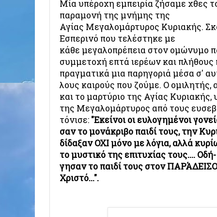
Μία υπέροχη εμπειρία ζήσαμε χθες τ
παραμονή της μνήμης της
Αγίας Μεγαλομάρτυρος Κυριακής. Σκ
Εσπερινό που τελέστηκε με
κάθε μεγαλοπρέπεια στον ομώνυμο π
συμμετοχή επτά ιερέων και πλήθους
πραγματικά μια παρηγοριά μέσα σ' αυ
λους καιρούς που ζούμε. Ο ομιλητής, 
και το μαρτύριο της Αγίας Κυριακής,
της Μεγαλομάρτυρος από τους ευσεβ
τόνισε:
"Εκείνοι οι ευλογημένοι γονεί
σαν το μονάκριβο παιδί τους, την Κυρ
δίδαξαν ΟΧΙ μόνο με λόγια, αλλά κυρ
το μυστικό της επιτυχίας τους.... Οδή-
γη
σαν το παιδί τους στον ΠΑΡΆΔΕΙΣΟ, 
Χριστό...".