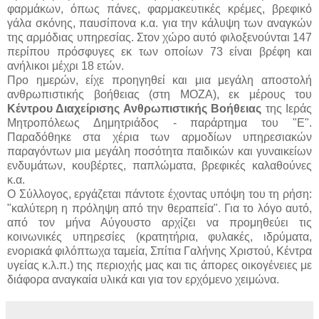
φαρμάκων, όπως πάνες, φαρμακευτικές κρέμες, βρεφικό
γάλα σκόνης, παυσίπονα κ.α. για την κάλυψη των αναγκών
της αρμόδιας υπηρεσίας. Στον χώρο αυτό φιλοξενούνται 147
περίπου πρόσφυγες εκ των οποίων 73 είναι βρέφη και
ανήλικοι μέχρι 18 ετών.
Προ ημερών, είχε προηγηθεί και μια μεγάλη αποστολή
ανθρωπιστικής βοήθειας (στη ΜΟΖΑ), εκ μέρους του
Κέντρου Διαχείρισης Ανθρωπιστικής Βοήθειας
της Ιεράς
Μητροπόλεως Δημητριάδος - παράρτημα του "Ε".
Παραδόθηκε στα χέρια των αρμοδίων υπηρεσιακών
παραγόντων μια μεγάλη ποσότητα παιδικών και γυναικείων
ενδυμάτων, κουβέρτες, παπλώματα, βρεφικές καλαθούνες
κ.α.
Ο Σύλλογος, εργάζεται πάντοτε έχοντας υπόψη του τη ρήση:
"καλύτερη η πρόληψη από την θεραπεία". Για το λόγο αυτό,
από τον μήνα Αύγουστο αρχίζει να προμηθεύει τις
κοινωνικές υπηρεσίες (κρατητήρια, φυλακές, ιδρύματα,
ενοριακά φιλόπτωχα ταμεία, Σπίτια Γαλήνης Χριστού, Κέντρα
υγείας κ.λ.π.) της περιοχής μας και τις άπορες οικογένειες με
διάφορα αναγκαία υλικά και για τον ερχόμενο χειμώνα.