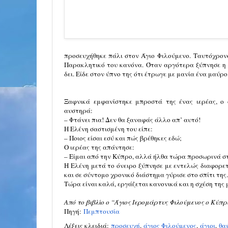
προσευχήθηκε πάλι στον Άγιο Φιλούμενο.
Ταυτόχρονα
Παρακλητικό του κανόνα.
Όταν αργότερα ξύπνησε η 
δει. Είδε στον ύπνο της ότι έτρωγε με μανία ένα μαύρο
Ξαφνικά εμφανίστηκε μπροστά της ένας ιερέας, ο 
αυστηρά:
– Φτάνει πια! Δεν θα ξαναφάς άλλο απ’ αυτό!
Η Ελένη σαστισμένη του είπε:
– Ποιος είσαι εσύ και πώς βρέθηκες εδώ;
Ο ιερέας της απάντησε:
– Είμαι από την Κύπρο, αλλά ήλθα τώρα προσωρινά στ
Η Ελένη μετά το όνειρο ξύπνησε με εντελώς διαφορετ
και σε σύντομο χρονικό διάστημα γύρισε στο σπίτι της.
Τώρα είναι καλά, εργάζεται κανονικά και η σχέση της 
Από το βιβλίο ο “Άγιος Ιερομάρτυς Φιλούμενος ο Κύπρ
Πηγή:
Πεμπτουσία
Λέξεις κλειδιά:
προσευχή
,
άγιος Φιλούμενος
,
άγιοι
,
θα