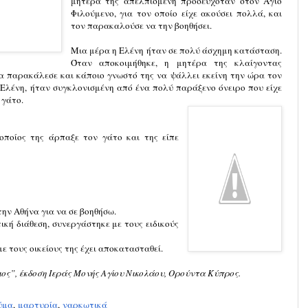
μητέρα της απελπισμένη προσευχόταν στον Άγιο
Φιλούμενο, για τον οποίο είχε ακούσει πολλά, και
τον παρακαλούσε να την βοηθήσει.
Μια μέρα η Ελένη ήταν σε πολύ άσχημη κατάσταση.
Όταν αποκοιμήθηκε, η μητέρα της κλαίγοντας
 παρακάλεσε και κάποιο γνωστό της να ψάλλει εκείνη την ώρα τον
Ελένη, ήταν συγκλονισμένη από ένα πολύ παράξενο όνειρο που είχε
 γάτο.
οποίος της άρπαξε τον γάτο και της είπε
ην Αθήνα για να σε βοηθήσω.
ική διάθεση, συνεργάστηκε με τους ειδικούς
με τους οικείους της έχει αποκατασταθεί.
ιος”, έκδοση Ιεράς Μονής Αγίου Νικολάου, Ορούντα Κύπρος.
ύμα
,
μαρτυρία
,
ναρκωτικά