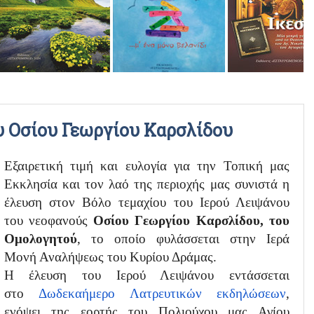
ΡΑΔΙΟΦΩΝΙΚΕΣ ΕΚΠΟΜΠΕΣ
ΒΙΝΤΕΟ
υ Οσίου Γεωργίου Καρσλίδου
Εξαιρετική τιμή και ευλογία για την Τοπική μας
Εκκλησία και τον λαό της περιοχής μας συνιστά η
έλευση στον Βόλο τεμαχίου του Ιερού Λειψάνου
του νεοφανούς
Οσίου Γεωργίου Καρσλίδου, του
Ομολογητού
, το οποίο φυλάσσεται στην Ιερά
Μονή Αναλήψεως του Κυρίου Δράμας.
Η έλευση του Ιερού Λειψάνου εντάσσεται
στο
Δωδεκαήμερο Λατρευτικών εκδηλώσεων
,
ενόψει της εορτής του Πολιούχου μας Αγίου