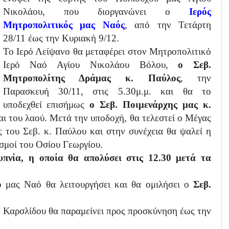
Νικολάου, που διοργανώνει ο
Ιερός
Μητροπολιτικός μας Ναός
, από την Τετάρτη
28/11 έως την Κυριακή 9/12.
Το Ιερό Λείψανο θα μεταφέρει στον Μητροπολιτικό
Ιερό Ναό Αγίου Νικολάου Βόλου,
ο Σεβ.
Μητροπολίτης Δράμας κ. Παύλος
, την
Παρασκευή 30/11, στις 5.30μ.μ. και θα το
υποδεχθεί επισήμως
ο Σεβ. Ποιμενάρχης μας κ.
αι του λαού. Μετά την υποδοχή, θα τελεστεί ο Μέγας
 του Σεβ. κ. Παύλου και στην συνέχεια θα ψαλεί η
ισμοί του Οσίου Γεωργίου.
ρυπνία, η οποία θα απολύσει στις 12.30 μετά τα
 μας Ναό θα λειτουργήσει και θα ομιλήσει ο
Σεβ.
υ Καρσλίδου θα παραμείνει προς προσκύνηση έως την