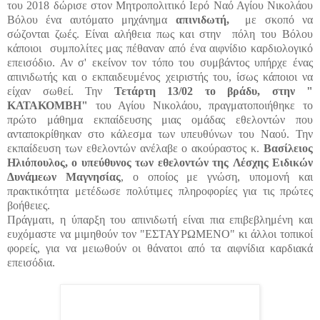
του 2018 δώρ
ι
σε στον Μητροπολιτικό Ιερό Ναό Αγίου Νικολάου
Βόλου ένα αυτόματο μηχάνημα
απινιδωτή
,
με σκοπό να
σώζονται ζωές. Είναι αλήθεια πως και στην πόλη του Βόλου
κάποιοι συμπολίτες μας πέθαναν από ένα αιφνίδιο καρδιολογικό
επεισόδιο. Αν σ' εκείνον τον τόπο του συμβάντος υπήρχε ένας
απινιδωτής και ο εκπαιδευμένος χειριστής
του, ίσως κάποιοι να
είχαν σωθεί. Την
Τετάρτη 13/02 το βράδυ, στην "
ΚΑΤΑΚΟΜΒΗ"
του Αγίου Νικολάου, πραγματοποιήθηκε το
πρώτο μάθημα εκπαίδευσης μιας ομάδας εθελοντών που
ανταποκρίθηκαν στο
κάλεσμα των υπευθύνων του Ναού. Την
εκπαίδευση των εθελοντών ανέλαβε ο ακούραστος κ.
Βασίλε
ιος
Ηλιόπουλος,
ο υπεύθυνος των εθελοντών της Λέσχης Ειδικών
Δυνάμεων Μαγνησίας
,
ο οποίος με γνώση, υπομονή και
πρακτικότητα μετέδωσε πολύτιμες πληροφορίες για τις πρώτες
βοήθειες.
Πράγματι, η ύπαρξη του απινιδωτή είναι πια επιβεβλημένη και
ευχόμαστε να μιμηθούν τον "ΕΣΤΑΥΡΩΜΕΝΟ" κι άλλοι τοπικοί
φορείς
,
για να μειωθούν οι θάνατοι από τα αιφνίδια καρδιακά
επεισόδια.