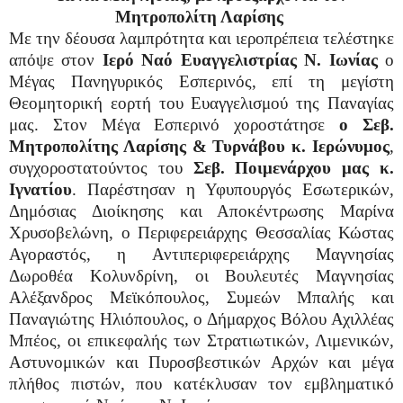
Μητροπολίτη Λαρίσης
Με την δέουσα λαμπρότητα και ιεροπρέπεια τελέστηκε
απόψε στον
Ιερό Ναό Ευαγγελιστρίας Ν. Ιωνίας
ο
Μέγας Πανηγυρικός Εσπερινός, επί τη μεγίστη
Θεομητορική εορτή του Ευαγγελισμού της Παναγίας
μας. Στον Μέγα Εσπερινό χοροστάτησε
ο Σεβ.
Μητροπολίτης Λαρίσης & Τυρνάβου κ. Ιερώνυμος
,
συγχοροστατούντος του
Σεβ. Ποιμενάρχου μας κ.
Ιγνατίου
. Παρέστησαν η Υφυπουργός Εσωτερικών,
Δημόσιας Διοίκησης και Αποκέντρωσης Μαρίνα
Χρυσοβελώνη, ο Περιφερειάρχης Θεσσαλίας Κώστας
Αγοραστός, η Αντιπεριφερειάρχης Μαγνησίας
Δωροθέα Κολυνδρίνη, οι Βουλευτές Μαγνησίας
Αλέξανδρος Μεϊκόπουλος, Συμεών Μπαλής και
Παναγιώτης Ηλιόπουλος, ο Δήμαρχος Βόλου Αχιλλέας
Μπέος, οι επικεφαλής των Στρατιωτικών, Λιμενικών,
Αστυνομικών και Πυροσβεστικών Αρχών και μέγα
πλήθος πιστών, που κατέκλυσαν τον εμβληματικό