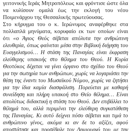
γειτονικής Ιεράς Μητροπόλεως και φρόντισε ώστε όλα
να κυλίσουν ομαλά έως την εκλογή του νέου
Ποιμενάρχου της Θεσσαλικής πρωτεύουσας.
Στο κήρυγμα του ο κ. Ιερώνυμος αναφέρθηκε στα
πολλαπλά μηνύματα, κορυφαίο εκ των οποίων είναι
ότι
«ο Άγιος Θεός σέβεται απόλυτα την ανθρώπινη
ελευθερία, όπως φαίνεται μέσα στην Βιβλική διήγηση του
Ευαγγελισμού… Η στάση της Παναγίας είναι έκφραση
ελεύθερης υπακοής στο θέλημα του Θεού. Η Κυρία
Θεοτόκος δέχεται να γίνει όργανο στο σχέδιο του Θεού
για την σωτηρία των ανθρώπων, χωρίς να λογαριάσει την
θέση της έναντι του Μωσαϊκού Νόμου, χωρίς να ζητήσει
για την ίδια καμία διασφάλιση. Πορεύεται με καθαρή
συνείδηση και πλήρη υπακοή στο Θείο θέλημα… Είναι
απολύτως διδακτική η στάση του Θεού. Δεν επιβάλλει το
θέλημά του, αλλά περιμένει την ελεύθερη συγκατάθεση
της Παναγίας. Κι αυτό δείχνει πόσο σέβεται και τιμά το
ανθρώπινο γένος, ακόμα κι αν δε το αξίζει, αφού
αποστάτησε και προσέβαλε τον Δημιουργό του με την