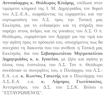
Αντιναύαρχος κ. Θεόδωρος Κλιάρης
, επέδωσε στον
τιμώμενο κληρικό της Ι. Μ. Δημητριάδος τον θυρεό
του Λ.Σ.-Ε.Α., εκφράζοντας τις ευχαριστίες και την
ευγνωμοσύνη του Λ.Σ. προς την Τοπική μας
Εκκλησία, για το ενδιαφέρον και τη στήριξη που
παρέχει στους άνδρες και τις γυναίκες του Λ.Σ. Ο π.
Θεόδωρος, ευχαρίστησε τον Αρχηγό για την τιμή και
την αγάπη προς το πρόσωπό του, υποσχόμενος πως θα
συνεχίσει τη διακονία που του ανέθεσε η Τοπική μας
Εκκλησία, δια του
Σεβασμιωτάτου Μητροπολίτου
Δημητριάδος κ. κ. Ιγνατίου
, με ζήλο και αγάπη γι
όλους τους ένστολους του Λ.Σ.
Τον π. Θεόδωρο
συνόδευαν οι συνεργάτες του, ο Πλοίαρχος του Λ.Σ.-
Ε.Α. ε.α.
κ. Κων/νος Γανωτής
και ο Πλωτάρχης του
Λ.Σ.-Ε.Α. ε.α.
κ. Λάμπρος Γιωτόπουλος
,
Αντιπρόεδρος του Δ.Σ. του Σ.Σ.Κ. Βόλου ο
"ΕΣΤΑΥΡΩΜΕΝΟΣ".