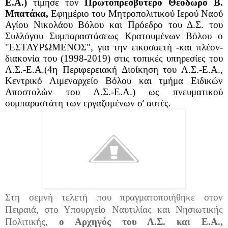
Ε.Α.)
τίμησε τον
Πρωτοπρεσβύτερο Θεόδωρο Β.
Μπατάκα,
Εφημέριο του Μητροπολιτικού Ιερού Ναού
Αγίου Νικολάου Βόλου και Πρόεδρο του Δ.Σ. του
Συλλόγου Συμπαραστάσεως Κρατουμένων Βόλου ο
"ΕΣΤΑΥΡΩΜΕΝΟΣ", για την εικοσαετή -και πλέον-
διακονία του (1998-2019) στις τοπικές υπηρεσίες του
Λ.Σ.-Ε.Α.(4η Περιφερειακή Διοίκηση του Λ.Σ.-Ε.Α.,
Κεντρικό Λιμεναρχείο Βόλου και τμήμα Ειδικών
Αποστολών του Λ.Σ.-Ε.Α.) ως πνευματικού
συμπαραστάτη των εργαζομένων σ' αυτές.
Στη σεμνή τελετή που πραγματοποιήθηκε στον
Πειραιά, στο Υπουργείο Ναυτιλίας και Νησιωτικής
Πολιτικής,
ο Αρχηγός του Λ.Σ. και Ε.Α.,