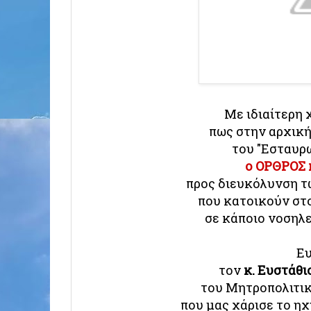
Με ιδιαίτερη
πως στην αρχικ
του "Εσταυρ
ο ΟΡΘΡΟΣ 
προς διευκόλυνση τ
που κατοικούν στ
σε κάποιο νοσηλ
Ε
τον
κ. Ευστάθι
του Μητροπολιτικ
που μας χάρισε το ηχ