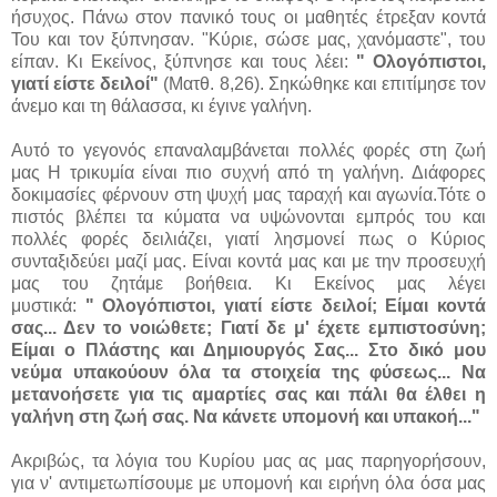
ήσυχος. Πάνω στον πανικό τους οι μαθητές έτρεξαν κοντά
Του και τον ξύπνησαν. "Κύριε, σώσε μας, χανόμαστε", του
είπαν. Κι Εκείνος, ξύπνησε και τους λέει:
"
Ολογόπιστοι,
γιατί είστε δειλοί"
(
Ματθ. 8,26). Σηκώθηκε και επιτίμησε τον
άνεμο και τη θάλασσα, κι έγινε γαλήνη.
Αυτό το γεγονός επαναλαμβάνεται πολλές φορές στη ζωή
μας Η τρικυμία είναι πιο συχνή από τη γαλήνη.
Διάφορες
δοκιμασίες φέρνουν στη ψυχή μας ταραχή και αγωνία.
Τότε ο
πιστός βλέπει τα κύματα να υψώνονται εμπρός του και
πολλές φορές δειλιάζει, γιατί λησμονεί πως ο Κύριος
συνταξιδεύει μαζί μας. Είναι κοντά μας και με την προσευχή
μας του ζητάμε βοήθεια. Κι Εκείνος μας λέγει
μυστικά:
" Ολογόπιστοι, γιατί είστε δειλοί; Είμαι κοντά
σας... Δεν το νοιώθετε; Γιατί δε μ' έχετε εμπιστοσύνη;
Είμαι ο Πλάστης και Δημιουργός Σας... Στο δικό μου
νεύμα υπακούουν όλα τα στοιχεία της φύσεως... Να
μετανοήσετε για τις αμαρτίες σας και πάλι θα έλθει η
γαλήνη στη ζωή σας. Να κάνετε υπομονή και υπακοή..."
Ακριβώς, τα λόγια του Κυρίου μας ας μας παρηγορήσουν,
για ν' αντιμετωπίσουμε με υπομονή και ειρήνη όλα όσα μας