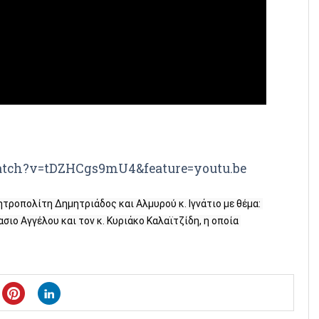
atch?v=tDZHCgs9mU4&feature=youtu.be
ροπολίτη Δημητριάδος και Αλμυρού κ. Ιγνάτιο με θέμα: 
σιο Αγγέλου και τον κ. Κυριάκο Καλαϊτζίδη, η οποία 