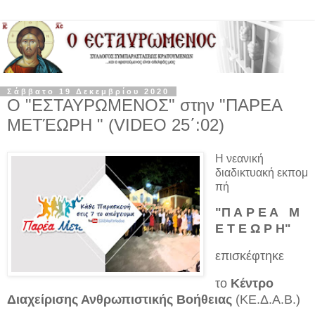
Σάββατο 19 Δεκεμβρίου 2020
Ο "ΕΣΤΑΥΡΩΜΕΝΟΣ" στην "ΠΑΡΕΑ
ΜΕΤΈΩΡΗ " (VIDEO 25΄:02)
Η νεανική
διαδικτυακή εκπομ
πή
"Π Α Ρ Ε Α Μ
Ε Τ Ε Ω Ρ Η"
επισκέφτηκε
το
Κέντρο
Διαχείρισης Ανθρωπιστικής Βοήθειας
(ΚΕ.Δ.Α.Β.)