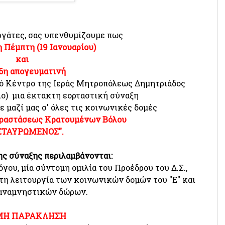
ργάτες, σας υπενθυμίζουμε πως
 Πέμπτη (19 Ιανουαρίου)
και
6η απογευματινή
κό Κέντρο της Ιεράς Μητροπόλεως Δημητριάδος
όλο) μια έκτακτη εορταστική σύναξη
ε μαζί μας σ' όλες τις κοινωνικές δομές
αραστάσεως Κρατουμένων Βόλου
ΕΣΤΑΥΡΩΜΕΝΟΣ".
ης σύναξης περιλαμβάνονται:
γου, μία σύντομη ομιλία του Προέδρου του Δ.Σ.,
τη λειτουργία των κοινωνικών δομών του "Ε" και
 αναμνηστικών δώρων.
ΜΗ ΠΑΡΑΚΛΗΣΗ