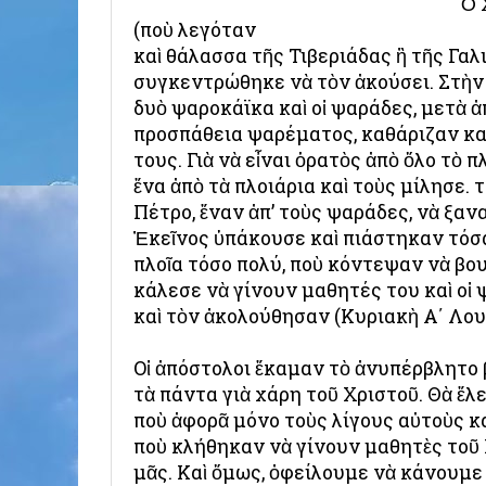
Ὁ 
(ποὺ λεγόταν
καὶ θάλασσα τῆς Τιβεριάδας ἢ τῆς Γαλ
συγκεντρώθηκε νὰ τὸν ἀκούσει. Στὴν 
δυὸ ψαροκάϊκα καὶ οἱ ψαράδες, μετὰ 
προσπάθεια ψαρέματος, καθάριζαν κα
τους. Γιὰ νὰ εἶναι ὁρατὸς ἀπὸ ὅλο τὸ 
ἕνα ἀπὸ τὰ πλοιάρια καὶ τοὺς μίλησε. Ὅ
Πέτρο, ἕναν ἀπ’ τοὺς ψαράδες, νὰ ξαν
Ἐκεῖνος ὑπάκουσε καὶ πιάστηκαν τόσα
πλοῖα τόσο πολύ, ποὺ κόντεψαν νὰ βου
κάλεσε νὰ γίνουν μαθητές του καὶ οἱ
καὶ τὸν ἀκολούθησαν (Κυριακὴ Α΄ Λου
Οἱ ἀπόστολοι ἔκαμαν τὸ ἀνυπέρβλητο
τὰ πάντα γιὰ χάρη τοῦ Χριστοῦ. Θὰ ἔλεγ
ποὺ ἀφορᾶ μόνο τοὺς λίγους αὐτοὺς 
ποὺ κλήθηκαν νὰ γίνουν μαθητὲς τοῦ Χ
μᾶς. Καὶ ὅμως, ὀφείλουμε νὰ κάνουμε 