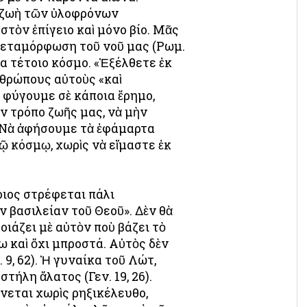
ὴ ζωὴ τῶν ὑλοφρόνων
τὸν ἐπίγειο καὶ μόνο βίο. Μᾶς
 μεταμόρφωση τοῦ νοῦ μας (Ρωμ.
να τέτοιο κόσμο. «Ἐξέλθετε ἐκ
νθρώπους αὐτοὺς «καὶ
ὰ φύγουμε σὲ κάποια ἔρημο,
ν τρόπο ζωῆς μας, νὰ μὴν
). Νὰ ἀφήσουμε τὰ ἐφάμαρτα
ῷ κόσμῳ, χωρὶς νὰ εἴμαστε ἐκ
οιος στρέφεται πάλι
ὴν βασιλείαν τοῦ Θεοῦ». Δὲν θὰ
οιάζει μὲ αὐτὸν ποὺ βάζει τὸ
σω καὶ ὄχι μπροστά. Αὐτὸς δὲν
9, 62). Ἡ γυναίκα τοῦ Λώτ,
στήλη ἅλατος (Γεν. 19, 26).
νεται χωρὶς ρηξικέλευθο,