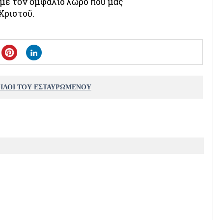
με τὸν ὀμφάλιο λῶρο ποὺ μᾶς
Χριστοῦ.
ΦΙΛΟΙ ΤΟΥ ΕΣΤΑΥΡΩΜΕΝΟΥ