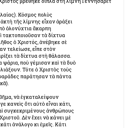
Χριστὸς βρέθηκε δίπλα στὴ λίμνη Γεννησαρὲτ
ιλαίας). Κόσμος πολὺς
ἀκτὴ τῆς λίμνης εἶχαν ἀράξει
ἀπὸ ὁλονύχτια ἄκαρπη
ὶ τακτοποιοῦσαν τὰ δίχτυα
πλῆθος ὁ Χριστός, ἀνέβηκε σὲ
ταν τελείωσε, εἶπε στὸν
αρίξει τὰ δίχτυα στὴ θάλασσα.
 ψάρια, ποὺ γέμισαν καὶ τὰ δυὸ
λιάξουν. Τότε ὁ Χριστὸς τοὺς
 ψαράδες παράτησαν τὰ πάντα
κᾶ).
 βῆμα, νὰ ἐγκαταλείψουν
ε κανεὶς ὅτι αὐτὸ εἶναι κάτι,
καὶ συγκεκριμένους ἀνθρώπους
ριστοῦ. Δὲν ἔχει νὰ κάνει μὲ
κάτι ἀνάλογο κι ἐμεῖς. Κάτι