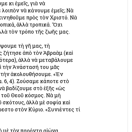
ε κι ἐμεῖς, γιὰ νὰ
 λοιπὸν νὰ κάνουμε ἐμεῖς; Νὰ
 κινηθοῦμε πρὸς τὸν Χριστό. Νὰ
οπικά, ἀλλὰ τροπικά. Ὄχι
λλὰ τὸν τρόπο τῆς ζωῆς μας.
ίψουμε τὴ γῆ μας, τὴ
ς ζήτησε ἀπὸ τὸν Ἀβραὰμ (καὶ
ότερα), ἀλλὰ νὰ μεταβάλουμε
αὶ τὴν Ἀνάστασή του μᾶς
ὰ τὴν ἀκολουθήσουμε. «Ἐν
 6, 4). Ζούσαμε κάποτε στὸ
νὰ βαδίζουμε στὸ ἑξῆς «ὡς
 τοῦ Θεοῦ κόσμος. Νὰ μὴ
 σκότους, ἀλλὰ μὲ σοφία καὶ
ρεστο στὸν Κύριο. «Συνιέντες τί
 μὲ τὸν παρόντα αἰώνα.