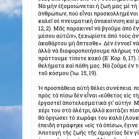
Νὰ μὴν ἐξομοιώνεται ἡ ζωή μας μὲ τ
ἀνθρώπων, ποὺ εἶναι προσκολλημένοι σ
καλεῖ σὲ πνευματικὴ ἀνακαίνιση καὶ
12, 2). Μᾶς παρακινεῖ νὰ βγοῦμε ἀπὸ ἕ
μέσου αὐτῶν», ξεχωρίστε ἀπὸ τοὺς ἀ
ἀκαθάρτου μὴ ἅπτεσθε». Δὲν ἐννοεῖ ν
ἀλλὰ νὰ διαφοροποιήσουμε πλήρως τὸ
πράττουμε τίποτε κακὸ (Β΄ Κορ. 6, 17
θελήματα καὶ πάθη μας. Νὰ ζοῦμε ἐν τ
τοῦ κόσμου (Ἰω. 15, 19).
Ἡ προσπάθεια αὐτὴ θέλει συνέπεια. Ὅπ
πρὸς τὰ πίσω δὲν εἶναι «εὔθετος εἰς τ
ἐργαστεῖ ἀποτελεσματικὰ γι’ αὐτήν. Μ
χέρι του στὸ ἀλέτρι, ἀλλὰ κοιτάζει πί
θὰ ὀργώσει τὸ χωράφι του καλὰ (Λουκ. 
ἐπειδὴ στράφηκε «εἰς τὰ ὀπίσω», ἔγινε 
Ἀποταγὴ τῆς ζωῆς τῆς ἁμαρτίας δὲν γί