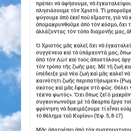
πρέπει νὰ ἀφήσουμε, νὰ ἐγκαταλείψουμ
πλησιάσουμε τὸν Χριστό. Τί μποροῦμε
φύγουμε ἀπὸ ἐκεῖ ποὺ εἴμαστε, γιὰ νὰ
ἀπομακρυνθοῦμε ἀπὸ τὸν κόσμο, ὄχι τ
ἀλλάζοντας τὸν τόπο διαμονῆς μας, ἀ
Ὁ Χριστὸς μᾶς καλεῖ, ὄχι νὰ ἐγκαταλε
συγγένεια καὶ τὰ ὑπάρχοντά μας, ὅπω
ἀπὸ τὸν Λὼτ καὶ τοὺς ἀποστόλους ἀργ
τὸν τρόπο τῆς ζωῆς μας. Μὲ τὴ ζωὴ κ
ὑπέδειξε μιὰ νέα ζωὴ καὶ μᾶς καλεῖ ν
καινότητι ζωῆς περιπατήσωμεν» (Ρωμ.
σκότος καὶ μᾶς ἔφερε στὸ φῶς. Θέλει 
τέκνα φωτός». Ὄχι ὅπως ζεῖ ὁ μακρὰν
συγκοινωνοῦμε μὲ τὰ ἄκαρπα ἔργα τοῦ
φρόνηση νὰ δοκιμάζουμε τί εἶναι εὐά
τὸ θέλημα τοῦ Κυρίου» (Ἐφ. 5, 8-17).
Μᾶς ἀποτρέπει ἀπὸ τὸν συσχηματισμὸ