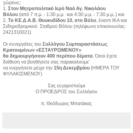
χώρους:
1.
Στον Μητροπολιτικό Ιερό Ναό Αγ. Νικολάου
Βόλου
(από 7 π.μ. - 1:30 μ.μ. και 4:30 μ.μ. - 7:30 μ.μ,.) και
2.
Το ΚΕ.Δ.Α.Β. Θουκυδίδου 10, στο Βόλο
, έναντι ΙΚΑ και
Σιδηροδρομικού Σταθμού Βόλου (τηλέφωνο επικοινωνίας:
2421310021)
Οι συνεργάτες του
Συλλόγου Συμπαραστάσεως
Κρατουμένων «ΕΣΤΑΥΡΩΜΕΝΟΥ»
θα δημιουργήσουν 400 περίπου δέματα.
Όσοι έχετε
διάθεση να βοηθήσετε σας παρακαλούμε'
να ενεργήσετε μέχρι την
15η Δεκεμβρίου
(ΗΜΕΡΑ ΤΟΥ
ΦΥΛΑΚΙΣΜΕΝΟΥ)
Σας ευχαριστούμε
Ο ΠΡΟΕΔΡΟΣ του Συλλόγου
π. Θεόδωρος Μπατάκας