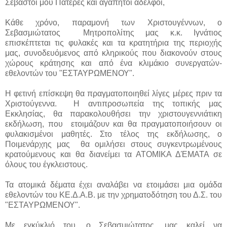
Σεβαστοί μου Πατέρες και αγαπητοί αδελφοί,
Κάθε χρόνο, παραμονή των Χριστουγέννων, ο
Σεβασμιώτατος Μητροπολίτης μας κ.κ. Ιγνάτιος
επισκέπτεται τις φυλακές και τα κρατητήρια της περιοχής
μας, συνοδευόμενος από κληρικούς που διακονούν στους
χώρους κράτησης και από ένα κλιμάκιο συνεργατών-
εθελοντών του "ΕΣΤΑΥΡΩΜΕΝΟΥ".
Η φετινή επίσκεψη θα πραγματοποιηθεί λίγες μέρες πριν τα
Χριστούγεννα. Η αντιπροσωπεία της τοπικής μας
Εκκλησίας, θα παρακολουθήσει την χριστουγεννιάτικη
εκδήλωση, που ετοιμάζουν και θα πραγματοποιήσουν οι
φυλακισμένοι μαθητές. Στο τέλος της εκδήλωσης, ο
Ποιμενάρχης μας θα ομιλήσει στους συγκεντρωμένους
κρατούμενους και θα διανείμει τα ΑΤΟΜΙΚΑ ΔΈΜΑΤΑ σε
όλους του έγκλειστους.
Τα ατομικά δέματα έχει αναλάβει να ετοιμάσει μια ομάδα
εθελοντών του ΚΕ.Δ.Α.Β. με την χρηματοδότηση του Δ.Σ. του
"ΕΣΤΑΥΡΩΜΕΝΟΥ".
Με εγκύκλιό του, ο Σεβασμιώτατος, μας καλεί να