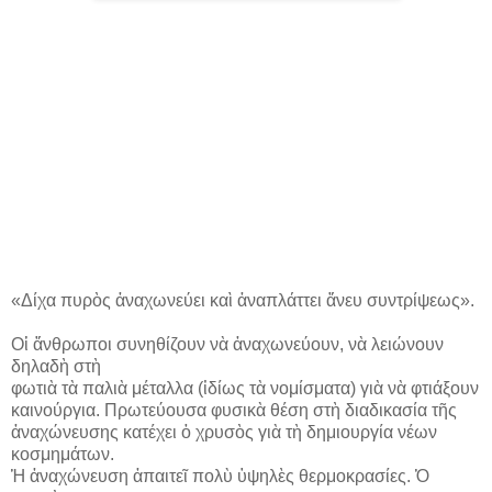
«Δίχα πυρὸς ἀναχωνεύει καὶ ἀναπλάττει ἄνευ συντρίψεως».
Οἱ ἄνθρωποι συνηθίζουν νὰ ἀναχωνεύουν, νὰ λειώνουν
δηλαδὴ στὴ
φωτιὰ τὰ παλιὰ μέταλλα (ἰδίως τὰ νομίσματα) γιὰ νὰ φτιάξουν
καινούργια. Πρωτεύουσα φυσικὰ θέση στὴ διαδικασία τῆς
ἀναχώνευσης κατέχει ὁ χρυσὸς γιὰ τὴ δημιουργία νέων
κοσμημάτων.
Ἡ ἀναχώνευση ἀπαιτεῖ πολὺ ὑψηλὲς θερμοκρασίες. Ὁ