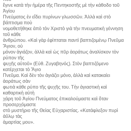
ἔγινε κατὰ τὴν ἡμέρα τῆς Πεντηκοστῆς μὲ τὴν κάθοδο τοῦ
Ἁγίου
Πνεύματος ἐν εἴδει πυρίνων γλωσσῶν. Ἀλλὰ καὶ στὸ
βάπτισμα ποὺ
νομοθετήθηκε ἀπὸ τὸν Χριστὸ γιὰ τὴν πνευματικὴ γέννηση
τοῦ κάθε
ἀνθρώπου. «Καὶ γὰρ ἐφίπταται παντὶ βαπτιζομένῳ Πνεῦμα
Ἅγιον, οὐ
μόνον ἁγιάζον, ἀλλὰ καὶ ὡς πῦρ ἀοράτως ἀναλίσκον τὸν
ρύπον τῆς
ψυχῆς αὐτοῦ» (Εὐθ. Ζυγαβηνός). Στὸν βαπτιζόμενο
κατέρχεται τὸ Ἅγιο
Πνεῦμα. Καὶ δὲν τὸν ἁγιάζει μόνο, ἀλλὰ καὶ κατακαίει
ἀοράτως σὰν
φωτιὰ κάθε ρύπο τῆς ψυχῆς του. Τὴν ἁγιαστικὴ καὶ
καθαρτικὴ αὐτὴ
χάρη τοῦ Ἁγίου Πνεύματος ἐπικαλούμαστε καὶ ὅταν
προσερχόμαστε
στὸ μυστήριο τῆς Θείας Εὐχαριστίας. «Κατάφλεξον πυρὶ
ἀΰλῳ τὰς
ἁμαρτίας μου».