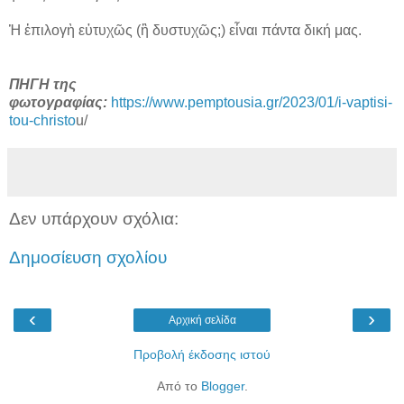
Ἡ ἐπιλογὴ εὐτυχῶς (ἢ δυστυχῶς;) εἶναι πάντα δική μας.
ΠΗΓΗ της
φωτογραφίας:
https://www.pemptousia.gr/2023/01/i-vaptisi-
tou-christo
u/
Δεν υπάρχουν σχόλια:
Δημοσίευση σχολίου
‹
›
Αρχική σελίδα
Προβολή έκδοσης ιστού
Από το
Blogger
.