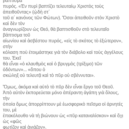
βάπτισμα
πυρός. «Ἐν πυρὶ βαπτίζει τελευταίῳ Χριστὸς τοὺς
ἀπειθοῦντας» (ᾠδὴ στ΄
τοῦ α΄ κανόνος τῶν Φώτων). Ὅσοι ἀπειθοῦν στὸν Χριστὸ
καὶ δὲν τὸν
ἀναγνωρίζουν ὡς Θεό, θὰ βαπτισθοῦν στὸ τελευταῖο
βάπτισμα τοῦ
αἰωνίου καὶ ἀσβέστου πυρός, «εἰς τὸ σκότος τὸ ἐξώτερον»,
στὴν
κόλαση ποὺ ἑτοιμάστηκε γιὰ τὸν διάβολο καὶ τοὺς ἀγγέλους
του. Ἐκεῖ
θὰ εἶναι «ὁ κλαυθμὸς καὶ ὁ βρυγμὸς (τρίξιμο) τῶν
ὀδόντων»... «ὅπου ὁ
σκώληξ οὐ τελευτᾷ καὶ τὸ πῦρ οὐ σβέννυται».
Ὅμως, ἀκόμα καὶ αὐτὸ τὸ πῦρ δὲν εἶναι ἔργο τοῦ Θεοῦ.
Ἀπὸ αὐτὸν ἐκπορεύεται μόνο ἀπέραντη ἀγάπη γιὰ ὅλους,
τὴν
ὁποία ὅμως ἀπορρίπτουν μὲ ἑωσφορικὸ πεῖσμα οἱ ἀρνητές
του, μὲ
ἐπακόλουθο νὰ τὴ βιώνουν ὡς «πῦρ καταναλίσκον» καὶ ὄχι
ὡς «φῶς
φωτίζον καὶ ἁγιάζον».