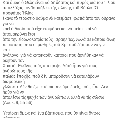
Καὶ ὅμως ὁ Θεὸς εἶναι «ὁ δι’ ὕδατος καὶ πυρὸς διὰ τοῦ Ἠλιοὺ
ἀπαλλάξας τὸν Ἰσραὴλ ἐκ τῆς πλάνης τοῦ Βάαλ». Ὁ
προφήτης Ἠλίας
ἔκανε τὸ τεράστιο θαῦμα νὰ κατεβάσει φωτιὰ ἀπὸ τὸν οὐρανὸ
γιὰ νὰ
καεῖ ἡ θυσία ποὺ εἶχε ἑτοιμάσει καὶ νὰ πείσει καὶ νὰ
ἀπομακρύνει ἔτσι
ἀπὸ τὴν εἰδωλολατρία τοὺς Ἰσραηλίτες. Ἀλλὰ σὲ κάποια ἄλλη
περίσταση, ποὺ οἱ μαθητὲς τοῦ Χριστοῦ ζήτησαν νὰ γίνει
κάτι
ἀνάλογο, γιὰ νὰ κατακαοῦν κάποιοι ποὺ ἀρνήθηκαν νὰ
δεχτοῦν τὸν
Χριστό, Ἐκεῖνος τοὺς ἀπέτρεψε. Αὐτὸ ἦταν γιὰ τοὺς
ἀνθρώπους τῆς
παλιᾶς ἐποχῆς, ποὺ δὲν μποροῦσαν νὰ καταλάβουν
διαφορετικὴ
γλώσσα. Δὲν θὰ ἔχετε τέτοιο πνεῦμα ἐσεῖς, τοὺς εἶπε. Δὲν
ἦρθα γιὰ νὰ
ἀπολέσω τὶς ψυχὲς τῶν ἀνθρώπων, ἀλλὰ νὰ τὶς σώσω
(Λουκ. 9, 55-56).
Ὑπάρχει ὅμως καὶ ἕνα βάπτισμα, ποὺ θὰ εἶναι ὄντως