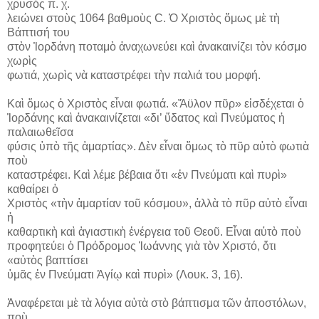
χρυσὸς π. χ.
λειώνει στοὺς 1064 βαθμοὺς C. Ὁ Χριστὸς ὅμως μὲ τὴ
Βάπτισή του
στὸν Ἰορδάνη ποταμὸ ἀναχωνεύει καὶ ἀνακαινίζει τὸν κόσμο
χωρὶς
φωτιά, χωρὶς νὰ καταστρέφει τὴν παλιά του μορφή.
Καὶ ὅμως ὁ Χριστὸς εἶναι φωτιά. «Ἄϋλον πῦρ» εἰσδέχεται ὁ
Ἰορδάνης καὶ ἀνακαινίζεται «δι’ ὕδατος καὶ Πνεύματος ἡ
παλαιωθεῖσα
φύσις ὑπὸ τῆς ἁμαρτίας». Δὲν εἶναι ὅμως τὸ πῦρ αὐτὸ φωτιὰ
ποὺ
καταστρέφει. Καὶ λέμε βέβαια ὅτι «ἐν Πνεύματι καὶ πυρὶ»
καθαίρει ὁ
Χριστὸς «τὴν ἁμαρτίαν τοῦ κόσμου», ἀλλὰ τὸ πῦρ αὐτὸ εἶναι
ἡ
καθαρτικὴ καὶ ἁγιαστικὴ ἐνέργεια τοῦ Θεοῦ. Εἶναι αὐτὸ ποὺ
προφητεύει ὁ Πρόδρομος Ἰωάννης γιὰ τὸν Χριστό, ὅτι
«αὐτὸς βαπτίσει
ὑμᾶς ἐν Πνεύματι Ἁγίῳ καὶ πυρὶ» (Λουκ. 3, 16).
Ἀναφέρεται μὲ τὰ λόγια αὐτὰ στὸ βάπτισμα τῶν ἀποστόλων,
ποὺ