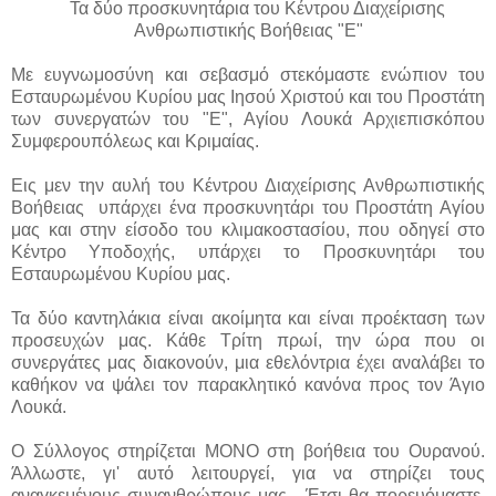
Τα δύο προσκυνητάρια του
Κέντρου Διαχείρισης
Ανθρωπιστικής Βοήθειας "Ε"
Με ευγνωμοσύνη και σεβασμό στεκόμαστε ενώπιον του
Εσταυρωμένου Κυρίου μας Ιησού Χριστού και του Προστάτη
των συνεργατών του "Ε", Αγίου Λουκά Αρχιεπισκόπου
Συμφερουπόλεως και Κριμαίας.
Εις μεν την αυλή του Κέντρου Διαχείρισης Ανθρωπιστικής
Βοήθειας
υπάρχει ένα προσκυνητάρι του Προστάτη Αγίου
μας
και στην είσοδο του κλιμακοστασίου, που
οδηγεί στο
Κέντρο Υποδοχής, υπάρχει
το Προσκυνητάρι του
Εσταυρωμένου
Κυρίου μας.
Τα δύο καντηλάκια
είναι ακοίμητα και είναι προέκταση των
προσευχών μας. Κάθε Τρίτη πρωί, την ώρα που οι
συνεργάτες μας διακονούν, μια εθελόντρια έχει αναλάβει το
καθήκον να ψάλει τον παρακλητικό κανόνα προς τον Άγιο
Λουκά.
Ο Σύλλογος στηρίζεται ΜΟΝΟ στη βοήθεια του Ουρανού.
Άλλωστε, γι' αυτό λειτουργεί, για να στηρίζει τους
αναγκεμένους συνανθρώπους μας. Έτσι θα πορευόμαστε,