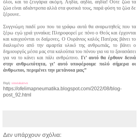
όλοι, και τα ζευγάρια ακόμη. Αηδία, αηδία, αηδία! Ούτε ζώα τα
ζώα είναι αδιάντροπα αλλά στα φυσικά τους, παρά φύση τα ζώα δε
ξέρουνε.
Συγγνώμη παιδί μου που τα γράφω αυτά θα αναρωτηθείς που τα
ξέρω εγώ γριά γυναίκα; Πληροφορεί με πόνο ο Θεός και έρχονται
και καυχιούνται οι δαίμονες. Ο Ουράνιος καλός Πατέρας βάνει το
διαλυμένο από την αμαρτία υλικό της ανθρωπιάς, το βάνει ο
δημιουργός μέσα μας στα καλούπια του πόνου για να το ξανασάσει
για να το κάνει και πάλι ανθρώπινο.
Γι’ αυτό θα έρθουν δεινά
στην ανθρωπότητα, γι’ αυτό υποφέρουμε πολύ σήμερα οι
άνθρωποι, περιμένει την μετάνοια μας”
Πηγή:
simeiakairwn
https://ofelimapneumatika.blogspot.com/2022/08/blog-
post_92.html
Δεν υπάρχουν σχόλια: