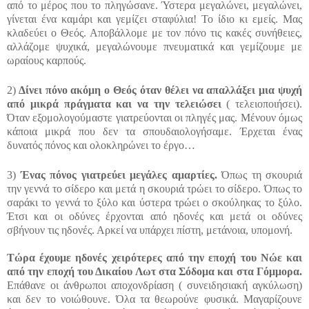
από το μέρος που το πληγώσανε. Ύστερα μεγαλώνει, μεγαλώνει,
γίνεται ένα καμάρι και γεμίζει σταφύλια! Το ίδιο κι εμείς. Μας
κλαδεύει ο Θεός. Αποβάλλομε με τον πόνο τις κακές συνήθειες,
αλλάζομε ψυχικά, μεγαλώνουμε πνευματικά και γεμίζουμε με
ωραίους καρπούς.
2)
Δίνει πόνο ακόμη ο Θεός όταν θέλει να απαλλάξει μια ψυχή
από μικρά πράγματα και να την τελειώσει
( τελειοποιήσει).
Όταν εξομολογούμαστε γιατρεύονται οι πληγές μας. Μένουν όμως
κάποια μικρά που δεν τα σπουδαιολογήσαμε. Έρχεται ένας
δυνατός πόνος και ολοκληρώνει το έργο…
3)
Ένας πόνος γιατρεύει μεγάλες αμαρτίες.
Όπως τη σκουριά
την γεννά το σίδερο και μετά η σκουριά τρώει το σίδερο. Όπως το
σαράκι το γεννά το ξύλο και ύστερα τρώει ο σκούληκας το ξύλο.
Έτσι και οι οδύνες έρχονται από ηδονές και μετά οι οδύνες
σβήνουν τις ηδονές. Αρκεί να υπάρχει πίστη, μετάνοια, υπομονή.
Τώρα έχουμε ηδονές χειρότερες από την εποχή του Νώε και
από την εποχή του Δικαίου Λωτ στα Σόδομα και στα Γόμμορα.
Επάθανε οι άνθρωποι αποχονδρίαση ( συνειδησιακή αγκύλωση)
και δεν το νοιώθουνε. Όλα τα θεωρούνε φυσικά. Μαγαρίζουνε