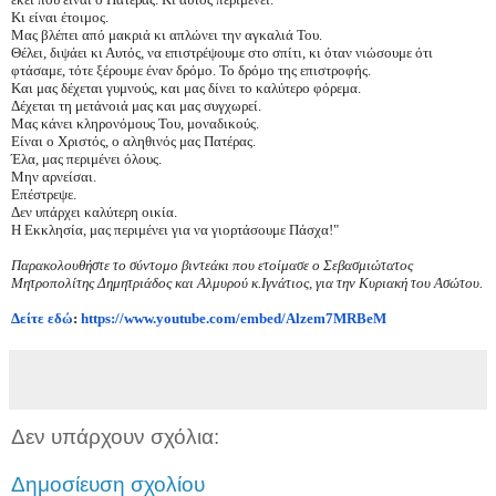
Κι είναι έτοιμος.
Μας βλέπει από μακριά κι απλώνει την αγκαλιά Του.
Θέλει, διψάει κι Αυτός, να επιστρέψουμε στο σπίτι, κι όταν νιώσουμε ότι
φτάσαμε, τότε ξέρουμε έναν δρόμο. Το δρόμο της επιστροφής.
Και μας δέχεται γυμνούς, και μας δίνει το καλύτερο φόρεμα.
Δέχεται τη μετάνοιά μας και μας συγχωρεί.
Μας κάνει κληρονόμους Του, μοναδικούς.
Είναι ο Χριστός, ο αληθινός μας Πατέρας.
Έλα, μας περιμένει όλους.
Μην αρνείσαι.
Επέστρεψε.
Δεν υπάρχει καλύτερη οικία.
Η Εκκλησία, μας περιμένει για να γιορτάσουμε Πάσχα!"
Παρακολουθήστε το σύντομο βιντεάκι που ετοίμασε ο Σεβασμιώτατος
Μητροπολίτης Δημητριάδος και Αλμυρού κ.Ιγνάτιος, για την Κυριακή του Ασώτου.
Δείτε εδώ
:
https://www.youtube.com/
embed/Alzem7MRBeM
Δεν υπάρχουν σχόλια:
Δημοσίευση σχολίου