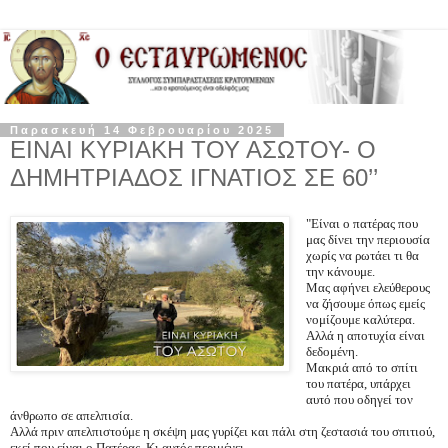
Παρασκευή 14 Φεβρουαρίου 2025
ΕΙΝΑΙ ΚΥΡΙΑΚΗ ΤΟΥ ΑΣΩΤΟΥ- Ο
ΔΗΜΗΤΡΙΑΔΟΣ ΙΓΝΑΤΙΟΣ ΣΕ 60’’
"Είναι ο πατέρας που
μας δίνει την περιουσία
χωρίς να ρωτάει τι θα
την κάνουμε.
Μας αφήνει ελεύθερους
να ζήσουμε όπως εμείς
νομίζουμε καλύτερα.
Αλλά η αποτυχία είναι
δεδομένη.
Μακριά από το σπίτι
του πατέρα, υπάρχει
αυτό που οδηγεί τον
άνθρωπο σε απελπισία.
Αλλά πριν απελπιστούμε η σκέψη μας γυρίζει και πάλι στη ζεστασιά του σπιτιού,
εκεί που είναι ο Πατέρας
.
Κι αυτός περιμένει.