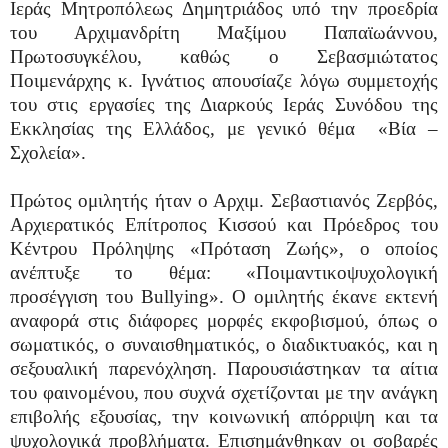
Ιεράς Μητροπόλεως Δημητριάδος υπό την προεδρία
του Αρχιμανδρίτη Μαξίμου Παπαϊωάννου,
Πρωτοσυγκέλου, καθώς ο Σεβασμιώτατος
Ποιμενάρχης κ. Ιγνάτιος απουσίαζε λόγω συμμετοχής
του στις εργασίες της Διαρκούς Ιεράς Συνόδου της
Εκκλησίας της Ελλάδος, με γενικό θέμα «Βία –
Σχολεία».
Πρώτος ομιλητής ήταν ο Αρχιμ. Σεβαστιανός Ζερβός,
Αρχιερατικός Επίτροπος Κισσού και Πρόεδρος του
Κέντρου Πρόληψης «Πρόταση Ζωής», ο οποίος
ανέπτυξε το θέμα: «Ποιμαντικοψυχολογική
προσέγγιση του Bullying». Ο ομιλητής έκανε εκτενή
αναφορά στις διάφορες μορφές εκφοβισμού, όπως ο
σωματικός, ο συναισθηματικός, ο διαδικτυακός, και η
σεξουαλική παρενόχληση. Παρουσιάστηκαν τα αίτια
του φαινομένου, που συχνά σχετίζονται με την ανάγκη
επιβολής εξουσίας, την κοινωνική απόρριψη και τα
ψυχολογικά προβλήματα. Επισημάνθηκαν οι σοβαρές