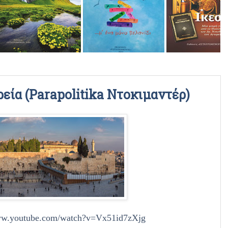
ΡΑΔΙΟΦΩΝΙΚΕΣ ΕΚΠΟΜΠΕΣ
ΒΙΝΤΕΟ
εία (Parapolitika Ντοκιμαντέρ)
www.youtube.com/watch?v=Vx51id7zXjg