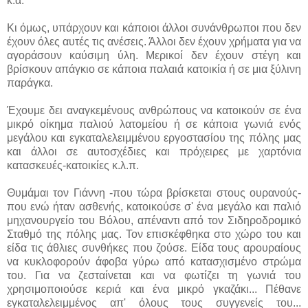
κ.α.
Κι όμως, υπάρχουν και κάποιοι άλλοι συνάνθρωποι που δεν
έχουν όλες αυτές τις ανέσεις. Άλλοι δεν έχουν χρήματα για να
αγοράσουν καύσιμη ύλη. Μερικοί δεν έχουν στέγη και
βρίσκουν απάγκιο σε κάποια παλαιά κατοικία ή σε μια ξύλινη
παράγκα.
Έχουμε δει αναγκεμένους ανθρώπους να κατοικούν σε ένα
μικρό οίκημα παλιού λατομείου ή σε κάποια γωνιά ενός
μεγάλου και εγκαταλελειμμένου εργοστασίου της πόλης μας
και άλλοι σε αυτοσχέδιες και πρόχειρες με χαρτόνια
κατασκευές-κατοικίες κ.λ.π.
Θυμάμαι τον Γιάννη -που τώρα βρίσκεται στους ουρανούς-
που ενώ ήταν ασθενής, κατοικούσε σ' ένα μεγάλο και παλιό
μηχανουργείο του Βόλου, απέναντι από τον Σιδηροδρομικό
Σταθμό της πόλης μας. Τον επισκέφθηκα στο χώρο του και
είδα τις άθλιες συνθήκες που ζούσε. Είδα τους αρουραίους
να κυκλοφορούν άφοβα γύρω από κατασχισμένο στρώμα
του. Για να ζεσταίνεται και να φωτίζει τη γωνιά του
χρησιμοποιούσε κεριά και ένα μικρό γκαζάκι... Πέθανε
εγκαταλελειμμένος απ' όλους τους συγγενείς του...