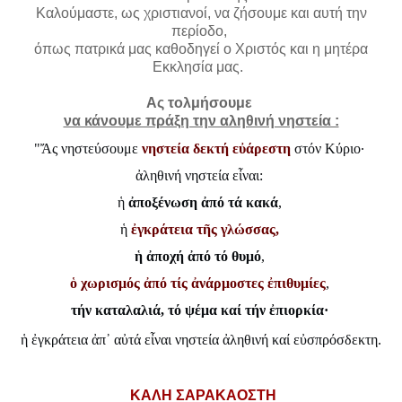
Καλούμαστε, ως χριστιανοί, να ζήσουμε και αυτή την
περίοδο,
όπως πατρικά μας καθοδηγεί ο Χριστός και η μητέρα
Εκκλησία μας.
Ας τολμήσουμε
να κάνουμε πράξη την αληθινή νηστεία :
"Ἄς νηστεύσουμε
νηστεία δεκτή εὐάρεστη
στόν Κύριο·
ἀληθινή νηστεία εἶναι:
ἡ
ἀποξένωση ἀπό τά κακά
,
ἡ
ἐγκράτεια τῆς γλώσσας,
ἡ ἀποχή ἀπό τό θυμό
,
ὁ χωρισμός ἀπό τίς ἀνάρμοστες ἐπιθυμίες
,
τήν καταλαλιά, τό ψέμα καί τήν ἐπιορκία·
ἡ ἐγκράτεια ἀπ᾿ αὐτά εἶναι νηστεία ἀληθινή καί εὐσπρόσδεκτη.
ΚΑΛΗ ΣΑΡΑΚΑΟΣΤΗ