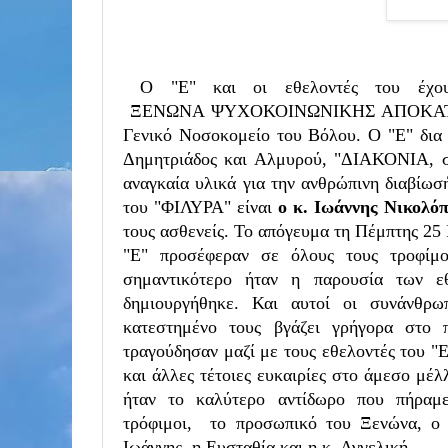
Ο "Ε" και οι εθελοντές του έχου
ΞΕΝΩΝΑ
ΨΥΧΟΚΟΙΝΩΝΙΚΗΣ ΑΠΟΚΑ
Γενικό Νοσοκομείο του Βόλου. Ο "Ε" δια
Δημητριάδος και Αλμυρού, "ΔΙΑΚΟΝΙΑ, συ
αναγκαία υλικά για την ανθρώπινη διαβί
του "ΦΙΛΥΡΑ" είναι
ο κ. Ιωάννης Νικολό
τους ασθενείς. Το απόγευμα τη Πέμπτης 25 
"Ε" προσέφεραν σε όλους τους τροφίμο
σημαντικότερο ήταν η παρουσία των ε
δημιουργήθηκε. Και αυτοί οι συνάνθρω
κατεστημένο τους βγάζει γρήγορα στο 
τραγούδησαν μαζί με τους εθελοντές του "
και άλλες τέτοιες ευκαιρίες στο άμεσο μέ
ήταν το καλύτερο αντίδωρο που πήραμ
τρόφιμοι,
το προσωπικό του Ξενώνα,
ο
Ιωάννης, η Ευσταθία και η κ. Αγγελική.