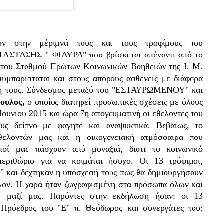
ν στην μέριμνά τους και τους τροφίμους του
ΤΑΣΤΑΣΗΣ "
ΦΙΛΥΡΑ" που βρίσκεται απέναντι από το
 του Σταθμού Πρώτων Κοινωνικών Βοηθειών της Ι. Μ.
μπαρίσταται και στους απόρους ασθενείς με διάφορα
ωσή τους. Σύνδεσμος μεταξύ του "ΕΣΤΑΥΡΩΜΕΝΟΥ" και
πουλος,
ο οποίος διατηρεί προσωπικές σχέσεις με όλους
Ιουνίου 2015 και ώρα 7η απογευματινή οι εθελοντές του
υς δείπνο με φαγητό και αναψυκτικά. Βεβαίως, το
θελοντών μας και η οικογενειακή ατμόσφαιρα που
ποί μας πάσχουν από μοναξιά, διότι το κοινωνικό
περιθώριο για να κοιμάται ήσυχο.
Οι 13 τρόφιμοι,
Ε" και δέχτηκαν η υπόσχεσή τους πως θα δημιουργήσουν
λλον. Η χαρά ήταν ζωγραφισμένη στα πρόσωπα όλων και
ε μαζί μας.
Παρόντες στην εκδήλωση ήσαν: οι 13
 Πρόεδρος του "Ε" π. Θεόδωρος
και
συνεργάτες του: