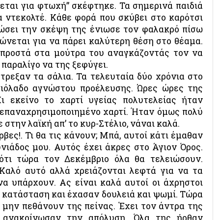
εται για φτωχή” σκέφτηκε. Τα σημερινά παιδιά
α ντεκολτέ. Κάθε φορά που σκύβει στο καρότσι
ώσει την σκέψη της ένιωσε τον φαλακρό πίσω
τώνεται για να πάρει καλύτερη θέση στο θέαμα.
μπροστά στα μούτρα του αναγκάζοντάς τον να
 παραλίγο να της ξεφύγει.
έτρεξαν τα σάλια. Τα τελευταία δύο χρόνια στο
αιόλαδο αγνώστου προέλευσης. Ώρες ώρες της
ι εκείνο το χαρτί υγείας πολυτελείας ήταν
ό επαναχρησιμοποιημένο χαρτί. Ήταν όμως πολύ
 στην λαϊκή απ’ το κυρ-Στέλιο, νάναι καλά.
ες!. Τι θα τις κάνουν; Μπά, αυτοί κάτι έμαθαν
υνιάδος μου. Αυτός έχει άκρες στο Άγιον Όρος.
ότι τώρα τον Δεκέμβριο όλα θα τελειώσουν.
Καλό αυτό αλλά χρειάζονται λεφτά για να τα
να υπάρχουν. Ας είναι καλά αυτοί οι άχρηστοι
ν κατάσταση και έχασαν δουλειά και ψωμί. Τώρα
α μην πεθάνουν της πείνας. Έχει τον άντρα της
υ ανακοίνωσαν την απόλυση. Όλα της ήρθαν