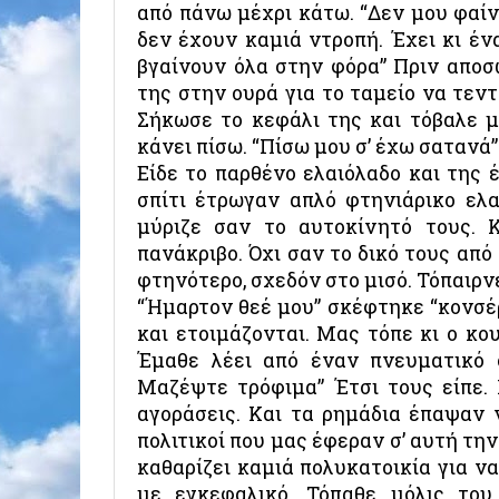
από πάνω μέχρι κάτω. “Δεν μου φαίν
δεν έχουν καμιά ντροπή. Έχει κι έν
βγαίνουν όλα στην φόρα” Πριν αποσ
της στην ουρά για το ταμείο να τεν
Σήκωσε το κεφάλι της και τόβαλε 
κάνει πίσω. “Πίσω μου σ’ έχω σατανά”
Είδε το παρθένο ελαιόλαδο και της 
σπίτι έτρωγαν απλό φτηνιάρικο ελ
μύριζε σαν το αυτοκίνητό τους. Κ
πανάκριβο. Όχι σαν το δικό τους απ
φτηνότερο, σχεδόν στο μισό. Τόπαιρνε
“Ήμαρτον θεέ μου” σκέφτηκε “κονσέρβ
και ετοιμάζονται. Μας τόπε κι ο κο
Έμαθε λέει από έναν πνευματικό 
Μαζέψτε τρόφιμα” Έτσι τους είπε. 
αγοράσεις. Και τα ρημάδια έπαψαν 
πολιτικοί που μας έφεραν σ’ αυτή τη
καθαρίζει καμιά πολυκατοικία για ν
με εγκεφαλικό. Τόπαθε μόλις το