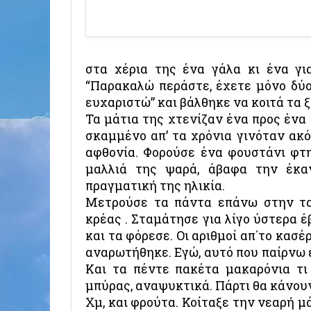
στα χέρια της ένα γάλα κι ένα για
“Παρακαλώ περάστε, έχετε μόνο δύο 
ευχαριστώ” και βάλθηκε να κοιτά τα 
Τα μάτια της χτενίζαν ένα προς ένα
σκαμμένο απ’ τα χρόνια γινόταν ακ
αφθονία. Φορούσε ένα φουστάνι φτη
μαλλιά της ψαρά, άβαφα την έκα
πραγματική της ηλικία.
Μετρούσε τα πάντα επάνω στην ται
κρέας . Σταμάτησε για λίγο ύστερα 
και τα φόρεσε. Οι αριθμοί απ΄το κασέρ
αναρωτήθηκε. Εγώ, αυτό που παίρνω ε
Και τα πέντε πακέτα μακαρόνια τι 
μπύρας, αναψυκτικά. Πάρτι θα κάνουν
Χμ, και φρούτα. Κοίταξε την νεαρή 