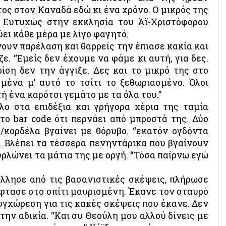
ος στον Καναδά εδώ κι ένα χρόνο. Ο μικρός της
 Ευτυχώς στην εκκλησία του Άϊ-Χριστόφορου
ει κάθε μέρα με λίγο φαγητό.
νουν παρέλαση και θαρρείς την έπιασε κακία και
ε. “Εμείς δεν έχουμε να φάμε κι αυτή, για δες.
ίση δεν την άγγιξε. Δες και το μικρό της στο
 μένα μ’ αυτό το τσίτι το ξεθωριασμένο. Όλοι
ή ένα καρότσι γεμάτο με τα όλα του.”
ο στα επιδέξια και γρήγορα χέρια της ταμία
το bar code ότι περνάει από μπροστά της. Δύο
κορδέλα βγαίνει με θόρυβο. “εκατόν ογδόντα
. Βλέπει τα τέσσερα πενηντάρικα που βγαίνουν
υρλώνει τα μάτια της με οργή. “Τόσα παίρνω εγώ
κόλλησε από τις βασανιστικές σκέψεις, πλήρωσε
 Έφτασε στο σπίτι μαυρισμένη. Έκανε τον σταυρό
υγχώρεση για τις κακές σκέψεις που έκανε. Δεν
ην αδικία. “Και συ Θεούλη μου αλλού δίνεις με