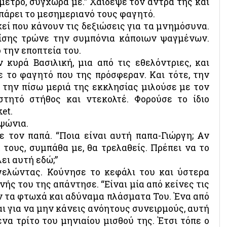
μετρο, συγχώρα με.” Χάϊδεψε τον άντρα της και
 πάρει το μεσημεριανό τους φαγητό.
εί που κάνουν τις δεξιώσεις για τα μνημόσυνα.
ρίσης τρώνε την συμπόνια κάποιων ψαγμένων.
 την εποπτεία του.
 κυρά Βασιλική, μια από τις εθελόντριες, και
ε το φαγητό που της πρόσφεραν. Και τότε, την
π’ την πίσω μεριά της εκκλησίας μιλούσε με τον
στητό στήθος και ντεκολτέ. Φορούσε το ίδιο
et.
 ψώνια.
ε τον παπά. “Ποια είναι αυτή παπα-Γιώργη; Αν
 τους, συμπάθα με, θα τρελαθείς. Πρέπει να το
ει αυτή εδώ;”
γελώντας. Κούνησε το κεφάλι του και ύστερα
ής του της απάντησε. “Είναι μία από κείνες τις
ν τα φτωχά και αδύναμα πλάσματα Του. Ένα από
Και για να μην κάνεις ανόητους συνειρμούς, αυτή
να τρίτο του μηνιαίου μισθού της. Έτσι τόπε ο