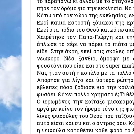
το παραπάνω κι αλλού με το σταγονό
πήρε τον δρόμο για την εκκλησία. Να
Κάτω από τον χώρο της εκκλησίας, εκ
Εκεί καμιά κατοστή ξόμαχοι της κ
Εκεί στα πόδια του Θεού και κάτω από
Χαιρέτησε τον Παπα-Γιώργη και την
άπλωσε το χέρι να πάρει τα πιάτα μ
είδε. Στην άκρη, εκεί στις σκάλες α
νεωκόρο. Νέα, ξανθιά, όμορφη με 
φουστάνι που είχε και στο super mark
Ναι, ήταν αυτή η κοπέλα με τα πολλά
Απόρησε για λίγο και ύστερα ρώτησ
έβλεπες πόσα ξόδιασε για την κοιλιά
φυσάει. Θάχει πολλά χρήματα έ; Τι θέλ
Ο ιερωμένος την κοίταξε μισοχαμο
αργά με κείνο τον ήρεμο τόνο της φων
λίγες ψυχούλες του Θεού που ταΐζου
αυτά είσαι και συ και ο άντρας σου. 
η ψυχούλα καταθέτει κάθε φορά το έ