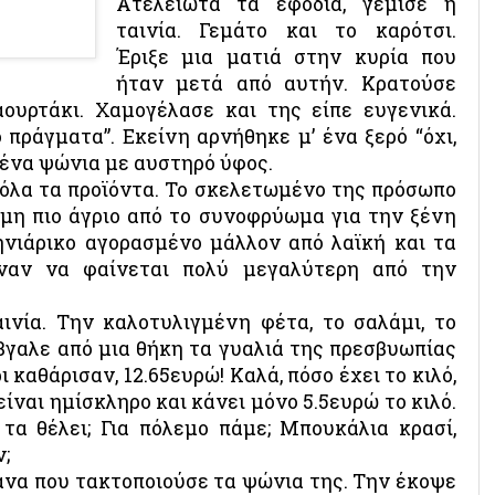
Ατέλειωτα τα εφόδια, γέμισε η
ταινία. Γεμάτο και το καρότσι.
Έριξε μια ματιά στην κυρία που
ήταν μετά από αυτήν. Κρατούσε
ουρτάκι. Χαμογέλασε και της είπε ευγενικά.
πράγματα”. Εκείνη αρνήθηκε μ’ ένα ξερό “όχι,
ξένα ψώνια με αυστηρό ύφος.
 όλα τα προϊόντα. Το σκελετωμένο της πρόσωπο
όμη πιο άγριο από το συνοφρύωμα για την ξένη
νιάρικο αγορασμένο μάλλον από λαϊκή και τα
ναν να φαίνεται πολύ μεγαλύτερη από την
νία. Την καλοτυλιγμένη φέτα, το σαλάμι, το
έβγαλε από μια θήκη τα γυαλιά της πρεσβυωπίας
ι καθάρισαν, 12.65ευρώ! Καλά, πόσο έχει το κιλό,
ίναι ημίσκληρο και κάνει μόνο 5.5ευρώ το κιλό.
τα θέλει; Για πόλεμο πάμε; Μπουκάλια κρασί,
;
μάνα που τακτοποιούσε τα ψώνια της. Την έκοψε