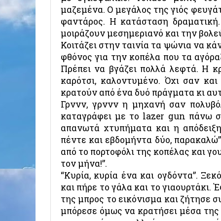
μαζεμένα. Ο μεγάλος της γιός φευγάτ
φαντάρος. Η κατάσταση δραματική.
μοιράζουν μεσημεριανό και την βολεύ
Κοιτάζει στην ταινία τα ψώνια να κά
φθόνος για την κοπέλα που τα αγόραζ
Πρέπει να βγάζει πολλά λεφτά. Η κρ
καρότσι, καλοντυμένο. Όχι σαν και
κρατούν από ένα δυό πράγματα κι αυτ
Γρννν, γρννν η μηχανή σαν πολυβόλ
καταγράφει με το lazer gun πάνω σ
απανωτά χτυπήματα και η απόδειξη/
πέντε και εβδομήντα δύο, παρακαλώ”
από το πορτοφόλι της κοπέλας και γο
τον μήνα!”.
“Κυρία, κυρία ένα και ογδόντα”. Ξε
και πήρε το γάλα και το γιαουρτάκι.
της μπρος το εικόνισμα και ζήτησε σ
μπόρεσε όμως να κρατήσει μέσα της τ