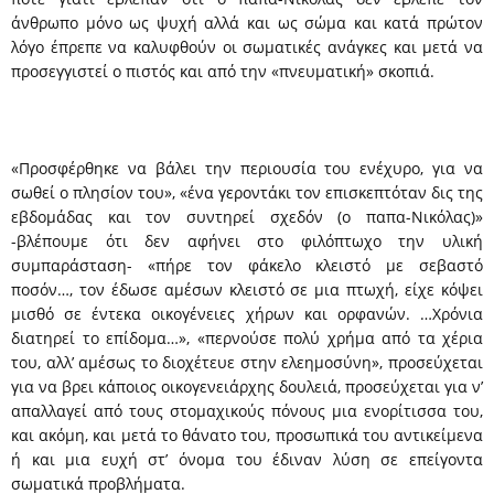
άνθρωπο μόνο ως ψυχή αλλά και ως σώμα και κατά πρώτον
λόγο έπρεπε να καλυφθούν οι σωματικές ανάγκες και μετά να
προσεγγιστεί ο πιστός και από την «πνευματική» σκοπιά.
«Προσφέρθηκε να βάλει την περιουσία του ενέχυρο, για να
σωθεί ο πλησίον του», «ένα γεροντάκι τον επισκεπτόταν δις της
εβδομάδας και τον συντηρεί σχεδόν (ο παπα-Νικόλας)»
-βλέπουμε ότι δεν αφήνει στο φιλόπτωχο την υλική
συμπαράσταση- «πήρε τον φάκελο κλειστό με σεβαστό
ποσόν…, τον έδωσε αμέσων κλειστό σε μια πτωχή, είχε κόψει
μισθό σε έντεκα οικογένειες χήρων και ορφανών. …Χρόνια
διατηρεί το επίδομα…», «περνούσε πολύ χρήμα από τα χέρια
του, αλλ’ αμέσως το διοχέτευε στην ελεημοσύνη», προσεύχεται
για να βρει κάποιος οικογενειάρχης δουλειά, προσεύχεται για ν’
απαλλαγεί από τους στομαχικούς πόνους μια ενορίτισσα του,
και ακόμη, και μετά το θάνατο του, προσωπικά του αντικείμενα
ή και μια ευχή στ’ όνομα του έδιναν λύση σε επείγοντα
σωματικά προβλήματα.