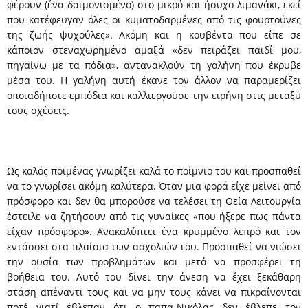
φέρουν (ένα δαιμονισμένο) στο μικρό και ήσυχο λιμανάκι, εκεί
που κατέφευγαν όλες οι κυματοδαρμένες από τις φουρτούνες
της ζωής ψυχούλες». Ακόμη και η κουβέντα που είπε σε
κάποιον στεναχωρημένο αμαξά «δεν πειράζει παιδί μου,
πηγαίνω με τα πόδια», αντανακλούν τη γαλήνη που έκρυβε
μέσα του. Η γαλήνη αυτή έκανε τον άλλον να παραμερίζει
οποιαδήποτε εμπόδια και καλλιεργούσε την ειρήνη στις μεταξύ
τους σχέσεις.
Ως καλός ποιμένας γνωρίζει καλά το ποίμνιο του και προσπαθεί
να το γνωρίσει ακόμη καλύτερα. Όταν μια φορά είχε μείνει από
πρόσφορο και δεν θα μπορούσε να τελέσει τη Θεία Λειτουργία
έστειλε να ζητήσουν από τις γυναίκες «που ήξερε πως πάντα
είχαν πρόσφορο». Ανακαλύπτει ένα κρυμμένο λεπρό και τον
εντάσσει στα πλαίσια των ασχολιών του. Προσπαθεί να νιώσει
την ουσία των προβλημάτων και μετά να προσφέρει τη
βοήθεια του. Αυτό του δίνει την άνεση να έχει ξεκάθαρη
στάση απέναντι τους και να μην τους κάνει να πικραίνονται
ποτέ γιατί έβλεπαν ότι ο παπα-Νικόλας δεν έβλεπε τον