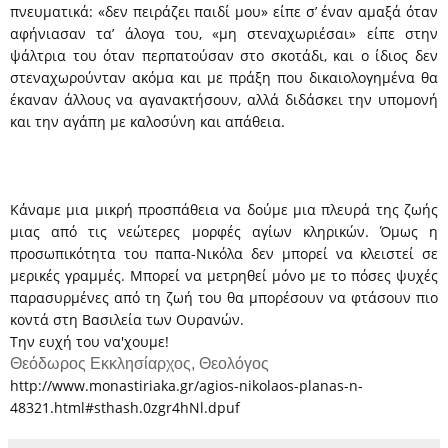
πνευματικά: «δεν πειράζει παιδί μου» είπε σ’ έναν αμαξά όταν
αφήνιασαν τα’ άλογα του, «μη στεναχωριέσαι» είπε στην
ψάλτρια του όταν περπατούσαν στο σκοτάδι, και ο ίδιος δεν
στεναχωρούνταν ακόμα και με πράξη που δικαιολογημένα θα
έκαναν άλλους να αγανακτήσουν, αλλά διδάσκει την υπομονή
και την αγάπη με καλοσύνη και απάθεια.
Κάναμε μια μικρή προσπάθεια να δούμε μια πλευρά της ζωής
μιας από τις νεώτερες μορφές αγίων κληρικών. Όμως η
προσωπικότητα του παπα-Νικόλα δεν μπορεί να κλειστεί σε
μερικές γραμμές. Μπορεί να μετρηθεί μόνο με το πόσες ψυχές
παρασυρμένες από τη ζωή του θα μπορέσουν να φτάσουν πιο
κοντά στη Βασιλεία των Ουρανών.
Την ευχή του να'χουμε!
Θεόδωρος Εκκλησίαρχος,
Θεολόγος
http://www.monastiriaka.gr/agios-nikolaos-planas-n-
48321.html#sthash.0zgr4hNl.dpuf