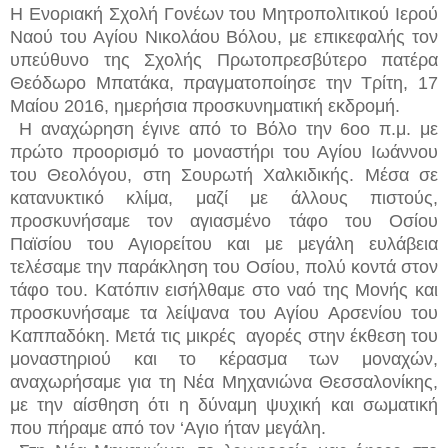
Η Ενοριακή Σχολή Γονέων του Μητροπολιτικού Ιερού
Ναού του Αγίου Νικολάου Βόλου, με επικεφαλής τον
υπεύθυνο της Σχολής Πρωτοπρεσβύτερο πατέρα
Θεόδωρο Μπατάκα, πραγματοποίησε την Τρίτη, 17
Μαίου 2016, ημερήσια προσκυνηματική εκδρομή.
Η αναχώρηση έγινε από το Βόλο την 6οο π.μ. με
πρώτο προορισμό το μοναστήρι του Αγίου Ιωάννου
του Θεολόγου, στη Σουρωτή Χαλκιδικής. Μέσα σε
κατανυκτικό κλίμα, μαζί με άλλους πιστούς,
προσκυνήσαμε τον αγιασμένο τάφο του Οσίου
Παϊσίου του Αγιορείτου και με μεγάλη ευλάβεια
τελέσαμε την παράκληση του Οσίου, πολύ κοντά στον
τάφο του. Κατόπιν εισήλθαμε στο ναό της Μονής και
προσκυνήσαμε τα λείψανα του Αγίου Αρσενίου του
Καππαδόκη. Μετά τις μικρές αγορές στην έκθεση του
μοναστηριού και το κέρασμα των μοναχών,
αναχωρήσαμε για τη Νέα Μηχανιώνα Θεσσαλονίκης,
με την αίσθηση ότι η δύναμη ψυχική και σωματική
που πήραμε από τον ‘Αγιο ήταν μεγάλη.